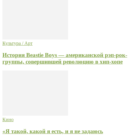
Культура / Арт
История Beastie Boys — американской рэп-рок-
группы, совершившей революцию в хип-хопе
Кино
«Я такой, какой я есть, и я не задаюсь