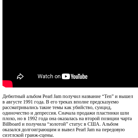
Дебютный альбом Pearl Jam получил название “Ten” и вышел
в августе 1991 года. В его треках вполне предсказуемо
рассматривались такие темы как убийство, суицид,
одиночество и депрессия. Сначала продажи пластинки шли
плохо, но в 1992 года она оказалась на второй позиции чарта
Billboard и получила “золотой” статус в США. Альбом
оказался долгоиграющим и вывел Pearl Jam на передовую
сиэтлской гранж-сцены.