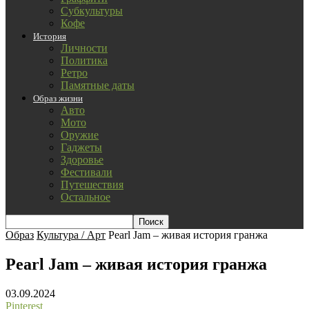
Субкультуры
Кофе
История
Личности
Политика
Ретро
Памятные даты
Образ жизни
Авто
Мото
Оружие
Гаджеты
Здоровье
Фестивали
Путешествия
Остальное
Образ
Культура / Арт
Pearl Jam – живая история гранжа
Pearl Jam – живая история гранжа
03.09.2024
Pinterest