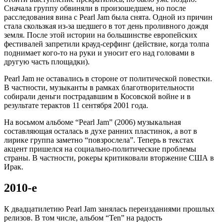
Сначала группу обвиняли в произошедшем, но после
расследования вина с Pearl Jam была снята. Одной из причин
стала скользкая из-за шедшего в тот день проливного дождя
земля. После этой истории на большинстве европейских
фестивалей запретили крауд-серфинг (действие, когда толпа
поднимает кого-то на руки и уносит его над головами в
другую часть площадки).
Pearl Jam не оставались в стороне от политической повестки.
В частности, музыканты в рамках благотворительности
собирали деньги пострадавшим в Косовской войне и в
результате терактов 11 сентября 2001 года.
На восьмом альбоме “Pearl Jam” (2006) музыкальная
составляющая осталась в духе ранних пластинок, а вот в
лирике группа заметно “повзрослела”. Теперь в текстах
акцент пришелся на социально-политические проблемы
страны. В частности, рокеры критиковали вторжение США в
Ирак.
2010-е
К двадцатилетию Pearl Jam занялась переизданиями прошлых
релизов. В том числе, альбом “Ten” на радость