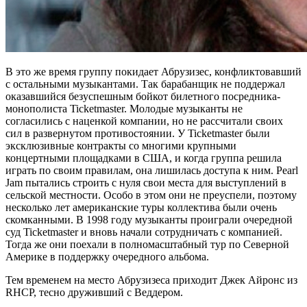
В это же время группу покидает Абрузизес, конфликтовавший
с остальными музыкантами. Так барабанщик не поддержал
оказавшийся безуспешным бойкот билетного посредника-
монополиста Ticketmaster. Молодые музыканты не
согласились с наценкой компании, но не рассчитали своих
сил в развернутом противостоянии. У Ticketmaster были
эксклюзивные контракты со многими крупными
концертными площадками в США, и когда группа решила
играть по своим правилам, она лишилась доступа к ним. Pearl
Jam пытались строить с нуля свои места для выступлений в
сельской местности. Особо в этом они не преуспели, поэтому
несколько лет американские туры коллектива были очень
скомканными. В 1998 году музыканты проиграли очередной
суд Ticketmaster и вновь начали сотрудничать с компанией.
Тогда же они поехали в полномасштабный тур по Северной
Америке в поддержку очередного альбома.
Тем временем на место Абрузизеса приходит Джек Айронс из
RHCP, тесно друживший с Веддером.