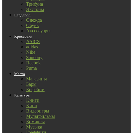
Трибуна
Экстрим
Гардероб
Одежда
Обувь
Аксессуары
Кроссовки
ASICS
adidas
Nike
Saucony
Reebok
Puma
Места
Магазины
Бары
Кофейни
Культура
Книги
Кино
Видеоигры
Мультфильмы
Комиксы
Музыка
Граффити