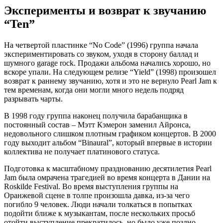
Эксперименты и возврат к звучанию
“Ten”
На четвертой пластинке “No Code” (1996) группа начала
экспериментировать со звуком, уходя в сторону баллад и
шумного garage rock. Продажи альбома начались хорошо, но
вскоре упали. На следующем релизе “Yield” (1998) произошел
возврат к раннему звучанию, хотя и это не вернуло Pearl Jam к
тем временам, когда они могли много недель подряд
разрывать чарты.
В 1998 году группа наконец получила барабанщика в
постоянный состав – Мэтт Кэмерон заменил Айронса,
недовольного слишком плотным графиком концертов. В 2000
году выходит альбом “Binaural”, который впервые в истории
коллектива не получает платинового статуса.
Подготовка к масштабному празднованию десятилетия Pearl
Jam была омрачена трагедией во время концерта в Дании на
Roskilde Festival. Во время выступления группы на
Оранжевой сцене в толпе произошла давка, из-за чего
погибло 9 человек. Люди начали толкаться в попытках
подойти ближе к музыкантам, после нескольких просьб
отойти выступление прекратилось, но было уже поздно.