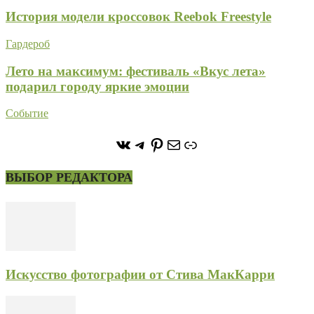
История модели кроссовок Reebok Freestyle
Гардероб
Лето на максимум: фестиваль «Вкус лета»
подарил городу яркие эмоции
Событие
https://vk.com/stone_forest_
https://t.me/stoneforest
https://ru.pinterest.com/
Почта
Ссылка
ВЫБОР РЕДАКТОРА
Искусство фотографии от Стива МакКарри