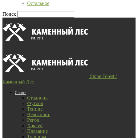
Остальное
Поиск
Stone Forest /
Каменный Лес
Спорт
Стадионы
Футбол
Теннис
Велоспорт
Регби
Хоккей
Плавание
Турниры