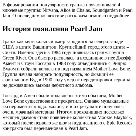
В формировании популярности гранжа поучаствовали 4
ключевые группы: Nirvana, Alice in Chains, Soundgarden и Pearl
Jam. О последнем коллективе расскажем немного подробнее.
История появления Pearl Jam
Гранж как музыкальный жанр зародился на северо-западе
США в штате Вашингтон. Крупнейший город этого штата –
Сиэтл. Именно здесь в 1984 году появилась гранж-группа
Green River. Она быстро распалась, а входившие в нее Джефф
Амент и Стоун Госсард в 1988 году объединились с Эндрю
Вудом и собрали коллектив под названием Mother Love Bone.
Группа начала набирать популярность, но бывший ее
фронтменом Вуд в 1990 году умер от передозировки героина,
не дождавшись выхода дебютного альбома.
Госсард и Амент были подавлены этим событием, Mother
Love Bone существование прекратила. Однако музыкальные
эксперименты продолжались, и в их результате получался
очень мрачный материал. Итогом проходивших несколько
месяцев джемов стало появление коллектива Mookie Blaylock,
который после первого же шоу и подписанного с Epic Records
контракта был переименован в Pearl Jam.