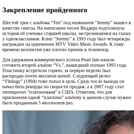
Закрепление пройденного
Шестой трек с альбома “Ten” под названием “Jeremy” вышел в
качестве сингла. На написание песни Веддера подтолкнула
история об ученике старшей школы, застрелившемся на глазах
у одноклассников. Клип “Jeremy” в 1993 году был четырежды
награжден на церемонии MTV Video Music Awards. К тому
времени коллектив уже плотно проник в телевизор.
Для удержания коммерческого успеха Pearl Jam начали
готовить второй альбом “Vs.”, вышедший осенью 1993 года.
Пластинку встретили горячо, за первую неделю был
распродан почти миллион копий. Следующий релиз
“Vitalogy” (1994) тоже попал в цель. Сразу после выхода он
начал бить рекорды по скорости продаж, а к 2007 году стал
пятикратно “платиновым” в США. Отметим, что для
присвоения одной “платины” альбому в данном случае нужно
быть проданным 5 миллионов раз.