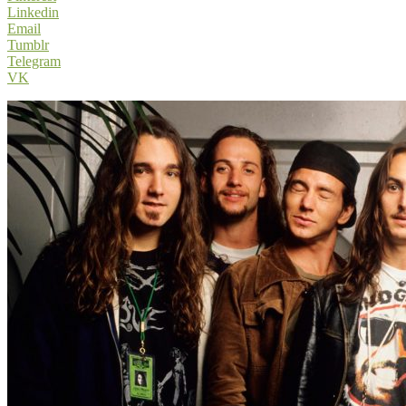
Linkedin
Email
Tumblr
Telegram
VK