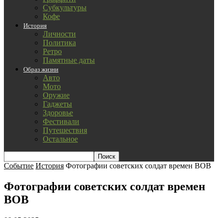
Субкультуры
Кофе
История
Личности
Политика
Ретро
Памятные даты
Образ жизни
Авто
Мото
Оружие
Гаджеты
Здоровье
Фестивали
Путешествия
Остальное
Событие
История
Фотографии советских солдат времен ВОВ
Фотографии советских солдат времен
ВОВ