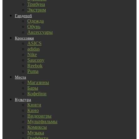
Трибуна
Экстрим
Гардероб
Одежда
Обувь
Аксессуары
Кроссовки
ASICS
adidas
Nike
Saucony
Reebok
Puma
Места
Магазины
Бары
Кофейни
Культура
Книги
Кино
Видеоигры
Мультфильмы
Комиксы
Музыка
Граффити