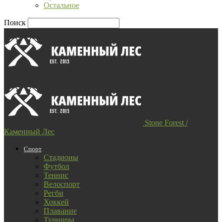
Остальное
Поиск
Stone Forest /
Каменный Лес
Спорт
Стадионы
Футбол
Теннис
Велоспорт
Регби
Хоккей
Плавание
Турниры