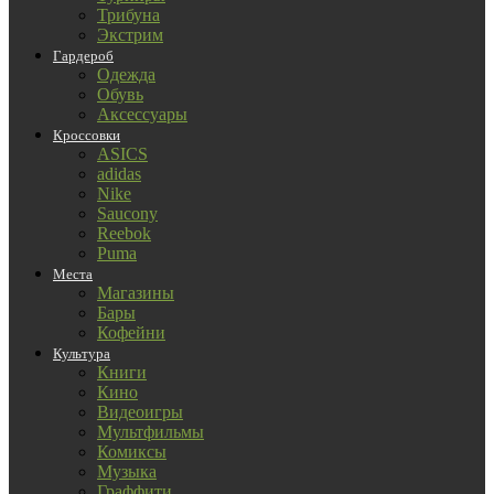
Трибуна
Экстрим
Гардероб
Одежда
Обувь
Аксессуары
Кроссовки
ASICS
adidas
Nike
Saucony
Reebok
Puma
Места
Магазины
Бары
Кофейни
Культура
Книги
Кино
Видеоигры
Мультфильмы
Комиксы
Музыка
Граффити