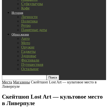
Субкультуры
Кофе
История
Личности
Политика
Ретро
Памятные даты
Образ жизни
Авто
Мото
Оружие
Гаджеты
Здоровье
Фестивали
Путешествия
Остальное
Места
Магазины
Скейтшоп Lost Art — культовое место в
Ливерпуле
Скейтшоп Lost Art — культовое место
в Ливерпуле