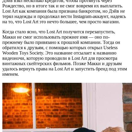
Дэйв взял несколько кредитов, чтобы протянуть через
Рождество, но в итоге так и не смог вовремя их выплатить.
Lost Art как компания была признана банкротом, но Дэйв не
терял надежды и продолжал вести Instagram-аккаунт, надеясь
на то, что Lost Art это нечто большее, чем просто магазин.
Когда стало ясно, что Lost Art получится перезапустить,
Макки не смог использовать прежнее имя — оно по-
прежнему было привязано к прошлой компании. Тогда он
обратился к друзьям, с помощью которых открыл Useless
Wooden Toys Society. Это название отсылает к названию
видеоночи, которую проводили в Lost Art для просмотра
винтажных скейтерских фильмов. Позже Макки и друзьям
удалось вернуть права на Lost Art и запустить бренд под этим
именем.