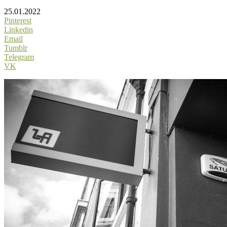
25.01.2022
Pinterest
Linkedin
Email
Tumblr
Telegram
VK