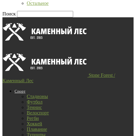
Остальное
Поиск
Stone Forest /
Каменный Лес
Спорт
Стадионы
Футбол
Теннис
Велоспорт
Регби
Хоккей
Плавание
Турниры