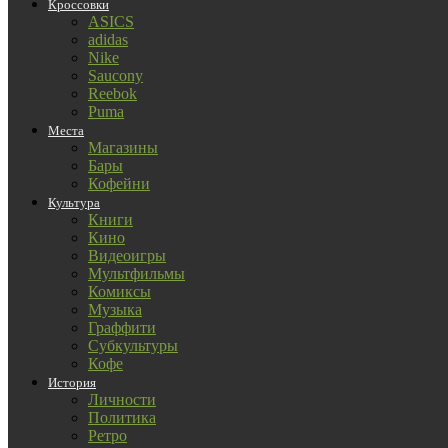
Кроссовки
ASICS
adidas
Nike
Saucony
Reebok
Puma
Места
Магазины
Бары
Кофейни
Культура
Книги
Кино
Видеоигры
Мультфильмы
Комиксы
Музыка
Граффити
Субкультуры
Кофе
История
Личности
Политика
Ретро