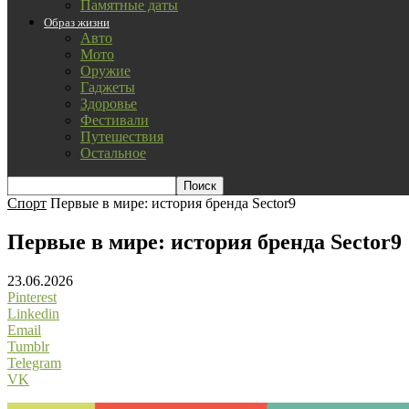
Памятные даты
Образ жизни
Авто
Мото
Оружие
Гаджеты
Здоровье
Фестивали
Путешествия
Остальное
Спорт
Первые в мире: история бренда Sector9
Первые в мире: история бренда Sector9
23.06.2026
Pinterest
Linkedin
Email
Tumblr
Telegram
VK