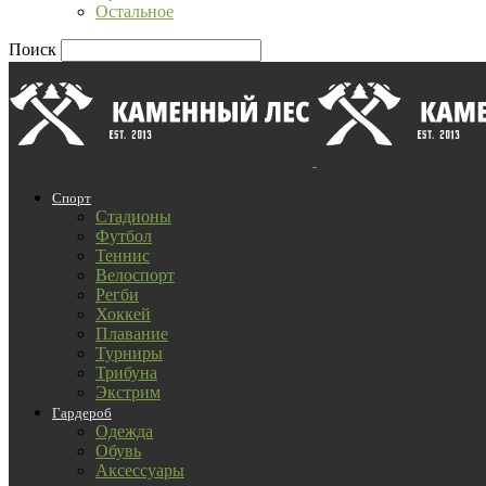
Остальное
Поиск
Спорт
Стадионы
Футбол
Теннис
Велоспорт
Регби
Хоккей
Плавание
Турниры
Трибуна
Экстрим
Гардероб
Одежда
Обувь
Аксессуары