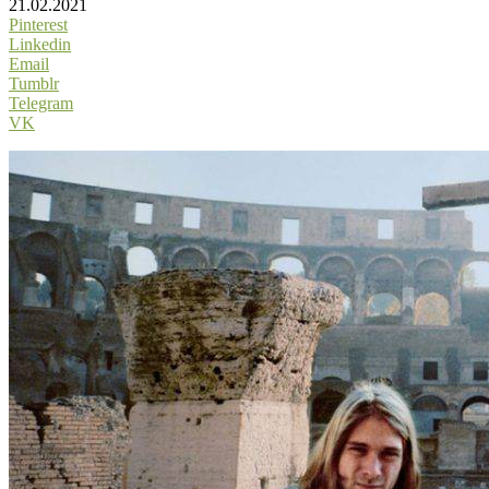
21.02.2021
Pinterest
Linkedin
Email
Tumblr
Telegram
VK