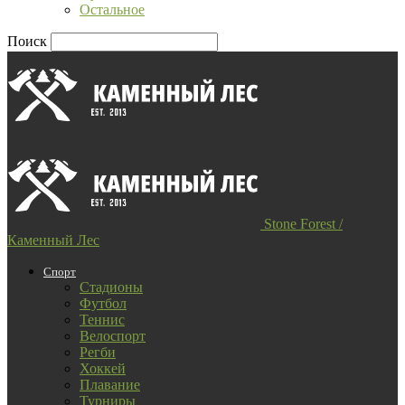
Остальное
Поиск
Stone Forest /
Каменный Лес
Спорт
Стадионы
Футбол
Теннис
Велоспорт
Регби
Хоккей
Плавание
Турниры