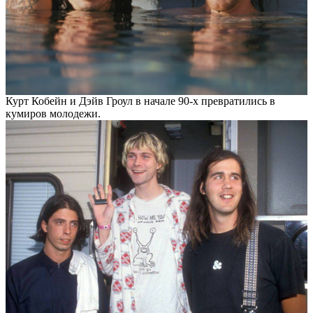
Курт Кобейн и Дэйв Гроул в начале 90-х превратились в
кумиров молодежи.