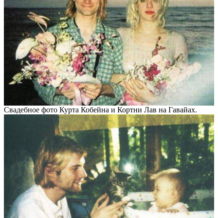
Свадебное фото Курта Кобейна и Кортни Лав на Гавайах.