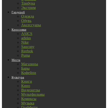
Трибуна
Экстрим
Гардероб
Одежда
Обувь
Аксессуары
Кроссовки
ASICS
adidas
Nike
Saucony
Reebok
Puma
Места
Магазины
Бары
Кофейни
Культура
Книги
Кино
Видеоигры
Мультфильмы
Комиксы
Музыка
Граффити