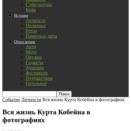
Субкультуры
Кофе
История
Личности
Политика
Ретро
Памятные даты
Образ жизни
Авто
Мото
Оружие
Гаджеты
Здоровье
Фестивали
Путешествия
Остальное
Событие
Личности
Вся жизнь Курта Кобейна в фотографиях
Вся жизнь Курта Кобейна в
фотографиях