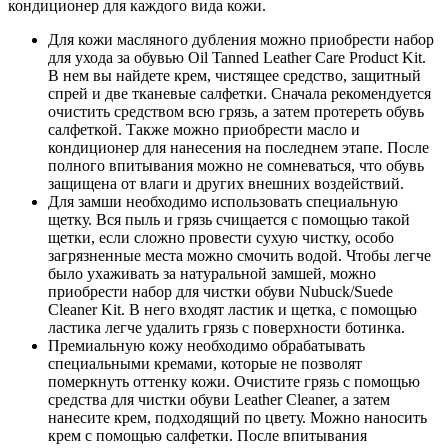
кондиционер для каждого вида кожи.
Для кожи масляного дубления можно приобрести набор
для ухода за обувью Oil Tanned Leather Care Product Kit.
В нем вы найдете крем, чистящее средство, защитный
спрей и две тканевые салфетки. Сначала рекомендуется
очистить средством всю грязь, а затем протереть обувь
салфеткой. Также можно приобрести масло и
кондиционер для нанесения на последнем этапе. После
полного впитывания можно не сомневаться, что обувь
защищена от влаги и других внешних воздействий.
Для замши необходимо использовать специальную
щетку. Вся пыль и грязь счищается с помощью такой
щетки, если сложно провести сухую чистку, особо
загрязненные места можно смочить водой. Чтобы легче
было ухаживать за натуральной замшей, можно
приобрести набор для чистки обуви Nubuck/Suede
Cleaner Kit. В него входят ластик и щетка, с помощью
ластика легче удалить грязь с поверхности ботинка.
Премиальную кожу необходимо обрабатывать
специальными кремами, которые не позволят
померкнуть оттенку кожи. Очистите грязь с помощью
средства для чистки обуви Leather Cleaner, а затем
нанесите крем, подходящий по цвету. Можно наносить
крем с помощью салфетки. После впитывания