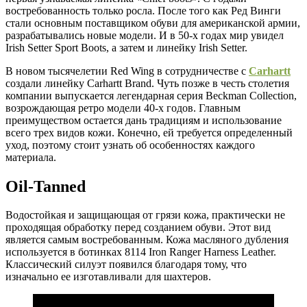
востребованность только росла. После того как Ред Винги
стали основным поставщиком обуви для американской армии,
разрабатывались новые модели. И в 50-х годах мир увидел
Irish Setter Sport Boots, а затем и линейку Irish Setter.
В новом тысячелетии Red Wing в сотрудничестве с
Carhartt
создали линейку Carhartt Brand. Чуть позже в честь столетия
компании выпускается легендарная серия Beckman Collection,
возрождающая ретро модели 40-х годов. Главным
преимуществом остается дань традициям и использование
всего трех видов кожи. Конечно, ей требуется определенный
уход, поэтому стоит узнать об особенностях каждого
материала.
Oil-Tanned
Водостойкая и защищающая от грязи кожа, практически не
проходящая обработку перед созданием обуви. Этот вид
является самым востребованным. Кожа масляного дубления
используется в ботинках 8114 Iron Ranger Harness Leather.
Классический силуэт появился благодаря тому, что
изначально ее изготавливали для шахтеров.