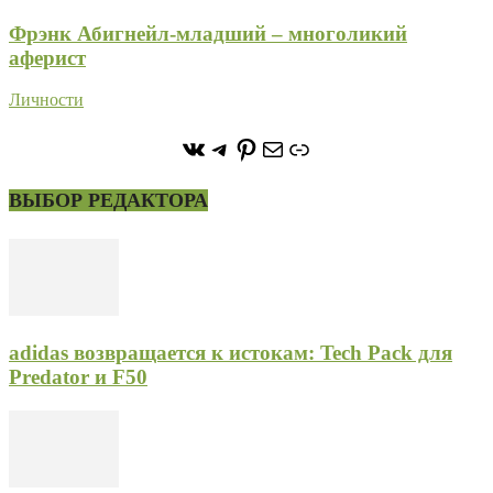
Фрэнк Абигнейл-младший – многоликий
аферист
Личности
https://vk.com/stone_forest_
https://t.me/stoneforest
https://ru.pinterest.com/
Почта
Ссылка
ВЫБОР РЕДАКТОРА
adidas возвращается к истокам: Tech Pack для
Predator и F50