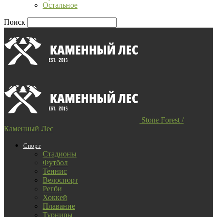
Остальное
Поиск
Stone Forest /
Каменный Лес
Спорт
Стадионы
Футбол
Теннис
Велоспорт
Регби
Хоккей
Плавание
Турниры