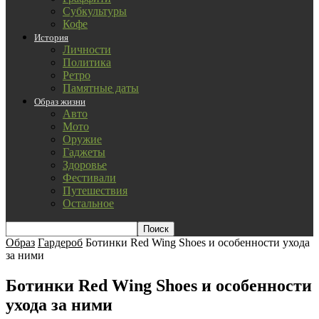
Субкультуры
Кофе
История
Личности
Политика
Ретро
Памятные даты
Образ жизни
Авто
Мото
Оружие
Гаджеты
Здоровье
Фестивали
Путешествия
Остальное
Образ
Гардероб
Ботинки Red Wing Shoes и особенности ухода
за ними
Ботинки Red Wing Shoes и особенности
ухода за ними