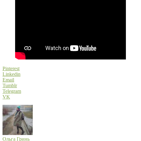
Pinterest
Linkedin
Email
Tumblr
Telegram
VK
Ольга Гринь