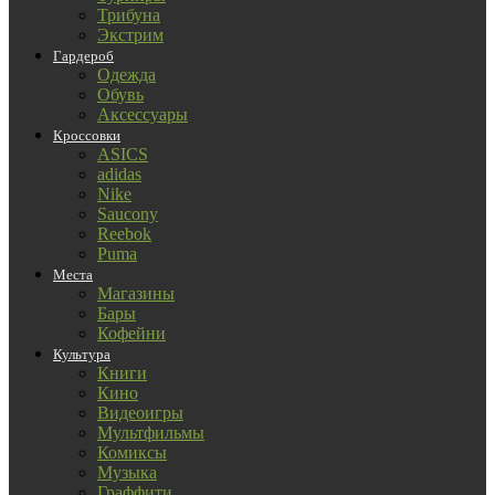
Трибуна
Экстрим
Гардероб
Одежда
Обувь
Аксессуары
Кроссовки
ASICS
adidas
Nike
Saucony
Reebok
Puma
Места
Магазины
Бары
Кофейни
Культура
Книги
Кино
Видеоигры
Мультфильмы
Комиксы
Музыка
Граффити