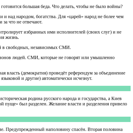
 готовится большая беда. Что делать, чтобы не было войны?
 и над народом, богатства. Для «царей» народ не более чем
 за что не отвечают.
тролирует избранных ими исполнителей (своих слуг) и не
ия жизнь.
ей в свободных, независимых СМИ.
ионов людей. СМИ, которые не говорят или умышленно
ая власть (демократия) проведёт референдум за объединение
, языковой и другие) автоматически исчезнут.
сторическая родина русского народа и государства, а Киев
кой пуще» был разделен. Желание власти и разделения привело
ение. Предупрежденный наполовину спасён. Вторая половина