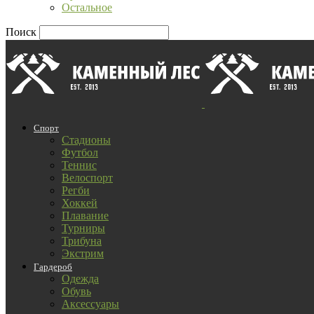
Остальное
Поиск
Спорт
Стадионы
Футбол
Теннис
Велоспорт
Регби
Хоккей
Плавание
Турниры
Трибуна
Экстрим
Гардероб
Одежда
Обувь
Аксессуары