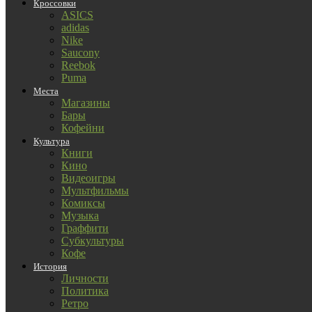
Кроссовки
ASICS
adidas
Nike
Saucony
Reebok
Puma
Места
Магазины
Бары
Кофейни
Культура
Книги
Кино
Видеоигры
Мультфильмы
Комиксы
Музыка
Граффити
Субкультуры
Кофе
История
Личности
Политика
Ретро