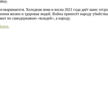
ойну.
говариваются. Холодная зима и весна 2021 года даёт шанс отср
анения жизни и здоровья людей. Война принесёт народу убийства
ежит не самодержавию «вождей», а народу.
hotos
.