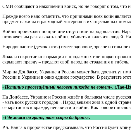
СМИ сообщают о накоплении войск, но не говорят о том, что н
Прежде всего надо отметить, что причинами всех войн является
предмет наживы и расходный материал в их тщеславных помысла
Войны происходят по причине отсутствии народовластия. Нар
позволяет им развязывать войны, убивать и калечить людей. На
Народовластие (демократия) имеет здоровое, зрелое и сильно
Ложь и сокрытие информации в продажных или подконтрольн
скрывают правду – предают свой народ на страдания и гибель.
Мир на Донбассе, Украине и России может быть достигнут путё
России и Украины в одно единое государство. В результате этот
«Истинно просвещённый человек никогда не воюет».
(Лао-Цзы
На Донбассе, Украине и России живёт в большем числе русскоя
«мать всех русских городов». Народ веками жил в одной стране
сепаратистов к вражде, ненависти и войне. Как говорит послов
«Где межа да грань, там ссоры да брань».
P.S. Ванга в пророчестве предсказывала, что Россия будет вт