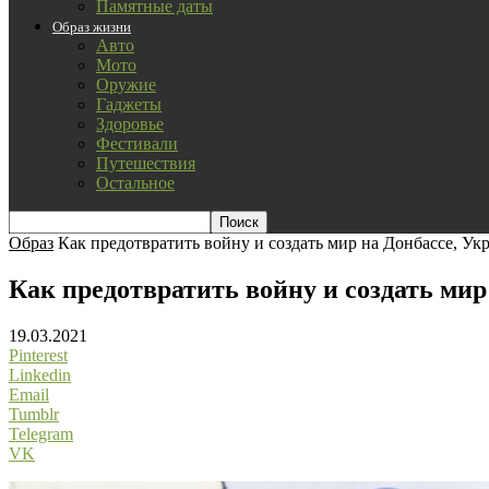
Памятные даты
Образ жизни
Авто
Мото
Оружие
Гаджеты
Здоровье
Фестивали
Путешествия
Остальное
Образ
Как предотвратить войну и создать мир на Донбассе, Ук
Как предотвратить войну и создать мир
19.03.2021
Pinterest
Linkedin
Email
Tumblr
Telegram
VK