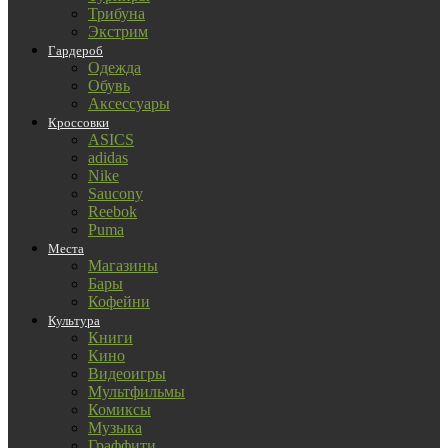
Трибуна
Экстрим
Гардероб
Одежда
Обувь
Аксессуары
Кроссовки
ASICS
adidas
Nike
Saucony
Reebok
Puma
Места
Магазины
Бары
Кофейни
Культура
Книги
Кино
Видеоигры
Мультфильмы
Комиксы
Музыка
Граффити