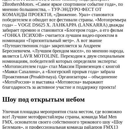
2BrothersMotors. «Самое яркое спортивное событие года», по
мнению большинства, – ТУР-ЭНДУРО ФЕСТ ОТ
КОМАНДЫ ПРОЕКТ18, «Движение. Урал» становится
победителем и обходит все фестивали страны. «Мотопремьера
года» – VOGE DS625 X. ЛАНКАРРА (LANKARRA) дважды
забирает премию и становится «Блогером года», а его фильм
«ГОНКА ПСИХОВ» считается лучшим видео-проектом в
номинации «Горизонтальный метр». А вот звание
«Путешественник года» закрепляется за Андреем
Бересневичем. «Лучшим брендом масел», по мнению народа,
является LAVR MOTOLINE. Переходим к двум специальным
номинациям, победителей которых определяли эксперты:
«Мотописателем года» стал Максим Привезенцев с книгой
«Маяки Сахалина», а «Блогерский прорыв года» забрала
Проактивная (Proaktivnaya). Организаторы – объединение
«МотоРоссия» и выставка «Мотовесна» выражают
благодарность за активное участие и поддержку проекта!
Шоу под открытым небом
Уличная площадка мероприятия стала местом, где возможно
все! Лучшие мотофристайлеры страны, команда Mad Men
FMX, основатели своего собственного трюкового шоу «Шоу
Безумцев», и профессиональная команда райдеров FMX13