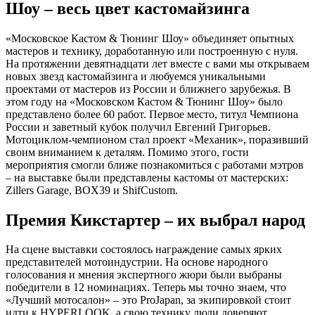
Шоу – весь цвет кастомайзинга
«Московское Кастом & Тюнинг Шоу» объединяет опытных
мастеров и технику, доработанную или построенную с нуля.
На протяжении девятнадцати лет вместе с вами мы открываем
новых звезд кастомайзинга и любуемся уникальными
проектами от мастеров из России и ближнего зарубежья. В
этом году на «Московском Кастом & Тюнинг Шоу» было
представлено более 60 работ. Первое место, титул Чемпиона
России и заветный кубок получил Евгений Григорьев.
Мотоциклом-чемпионом стал проект «Механик», поразивший
своим вниманием к деталям. Помимо этого, гости
мероприятия смогли ближе познакомиться с работами мэтров
– на выставке были представлены кастомы от мастерских:
Zillers Garage, BOX39 и ShifCustom.
Премия Кикстартер – их выбрал народ
На сцене выставки состоялось награждение самых ярких
представителей мотоиндустрии. На основе народного
голосования и мнения экспертного жюри были выбраны
победители в 12 номинациях. Теперь мы точно знаем, что
«Лучший мотосалон» – это ProJapan, за экипировкой стоит
идти к HYPERLOOK, а свою технику люди доверяют