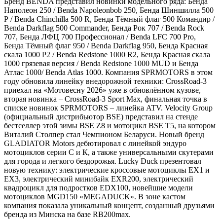
Бренд BENDA представил новинки модельного ряда: Бенда
Наполеон 250 / Benda Napoleonbob 250, Бенда Шиншилла 500
Р / Benda Chinchilla 500 R, Бенда Тёмный флаг 500 Командир /
Benda Darkflag 500 Commander, Бенда Рок 707 / Benda Rock
707, Бенда ЛФЦ 700 Профессионал / Benda LFC 700 Pro,
Бенда Тёмный флаг 950 / Benda Darkflag 950, Бенда Красная
скала 1000 Р2 / Benda Redstone 1000 R2, Бенда Красная скала
1000 грязевая версия / Benda Redstone 1000 MUD и Бенда
Атлас 1000/ Benda Atlas 1000. Компания SPRMOTORS в этом
году обновила линейку внедорожной техники: CrossRoad‑3
приехал на «Мотовесну 2026» уже в обновлённом кузове,
вторая новинка – CrossRoad‑3 Sport Max, финальная точка в
списке новинок SPRMOTORS – линейка ATV. Velocity Group
(официальный дистрибьютор BSE) представил на стенде
бестселлер этой зимы BSE Z8 и мотоцикл BSE T5, на котором
Виталий Столпер стал Чемпионом Беларуси. Новый бренд
GLADIATOR Motors дебютировал с линейкой эндуро
мотоциклов серии С и К, а также универсальными скутерами
для города и легкого бездорожья. Lucky Duck презентовал
новую технику: электрические кроссовые мотоциклы EХ1 и
EХ3, электрический минибайк EXR200, электрический
квадроцикл для подростков EDX100, новейшие модели
мотоциклов MGD150 «MEGADUCK». В зоне кастом
компания показала уникальный концепт, созданный друзьями
бренда из Минска на базе RB200max.