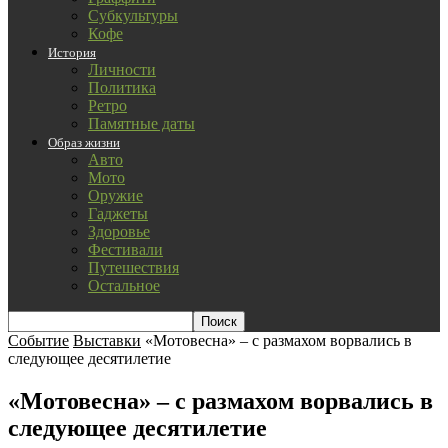
Субкультуры
Кофе
История
Личности
Политика
Ретро
Памятные даты
Образ жизни
Авто
Мото
Оружие
Гаджеты
Здоровье
Фестивали
Путешествия
Остальное
Событие
Выставки
«Мотовесна» – с размахом ворвались в
следующее десятилетие
«Мотовесна» – с размахом ворвались в
следующее десятилетие