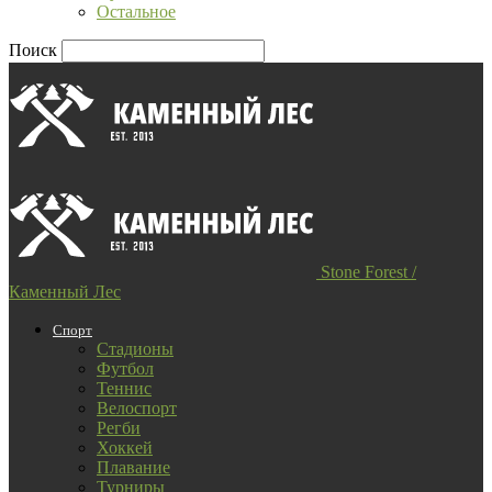
Остальное
Поиск
Stone Forest /
Каменный Лес
Спорт
Стадионы
Футбол
Теннис
Велоспорт
Регби
Хоккей
Плавание
Турниры