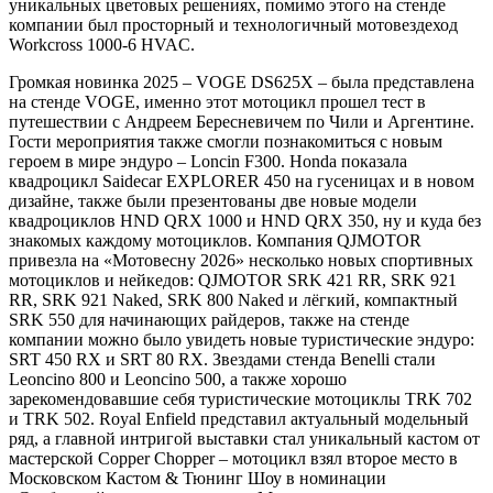
уникальных цветовых решениях, помимо этого на стенде
компании был просторный и технологичный мотовездеход
Workcross 1000-6 HVAC.
Громкая новинка 2025 – VOGE DS625X – была представлена
на стенде VOGE, именно этот мотоцикл прошел тест в
путешествии с Андреем Бересневичем по Чили и Аргентине.
Гости мероприятия также смогли познакомиться с новым
героем в мире эндуро – Loncin F300. Honda показала
квадроцикл Saidecar EXPLORER 450 на гусеницах и в новом
дизайне, также были презентованы две новые модели
квадроциклов HND QRX 1000 и HND QRX 350, ну и куда без
знакомых каждому мотоциклов. Компания QJMOTOR
привезла на «Мотовесну 2026» несколько новых спортивных
мотоциклов и нейкедов: QJMOTOR SRK 421 RR, SRK 921
RR, SRK 921 Naked, SRK 800 Naked и лёгкий, компактный
SRK 550 для начинающих райдеров, также на стенде
компании можно было увидеть новые туристические эндуро:
SRT 450 RX и SRT 80 RX. Звездами стенда Benelli стали
Leoncino 800 и Leoncino 500, а также хорошо
зарекомендовавшие себя туристические мотоциклы TRK 702
и TRK 502. Royal Enfield представил актуальный модельный
ряд, а главной интригой выставки стал уникальный кастом от
мастерской Copper Chopper – мотоцикл взял второе место в
Московском Кастом & Тюнинг Шоу в номинации