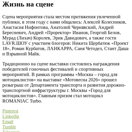
Жизнь на сцене
Сцена мероприятия стала местом притяжения увлеченной
публики, в этом году с нами общались: Алексей Колесников,
Анастасия Нифонтова, Анатолий Чернявский, Андрей
Бересневич, Андрей «Проректор» Иванов, Георгий Белов,
Мурад (Лихач) Королев, Эрик Давидович, а также гости
LAVR.ШОУ с участием блогеров: Никита Щербатюк «Проект
18», Роман Курбатов, ЛАНКАРРА, Саня Четодел, Стант Даша
и Взрывной Майк.
Традиционно на сцене выставки состоялись награждения
победителей гоночных фестивалей и спортивных
мероприятий. В рамках программы «Москва – город для
мотоциклистов» на выставке «Мотовесна 2026» прошел
розыгрыш от Департамента транспорта и развития дорожно-
транспортной инфраструктуры г. Москвы «Город для
мотоциклистов». Главным призом стал мотоцикл
ROMANIAC Turbo.
Pinterest
Linkedin
Email
Tumblr