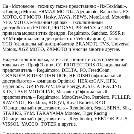
На «Мотовесне» технику также представили: «ИжТехМаш»,
«Таврида Мото», «ЯМАЛ МОТО», Ajerramoto, Baltmotors, FX
MOTO, GT MOTO, Hasky, JAWA, KEWS, MotoLand, Motorrika,
NFX MOTO, компания Optimax – эксклюзивный
дистрибьютор FAIDET, PROGASI, PROMAX и GBM
привезла модели этих брендов, Regulmoto, Sanchez, SSSR и
SYM (официальный дистрибьютор Velocity group), Talaria,
TGB (официальный дистрибьютор BRANDT), TVS, Universal
Motors, XGZ MOTO, ZXMOTO и многие-многие другие.
Надежная экипировка, запчасти, тюнинг и сопутствующие
товары от: «Проф Экип», CC PROTECTORS (Официальный
представитель – Regulmoto), DELTA, FQ, FreedConn,
GRANDPA RIDER/JOHN DOE, HETOSHI (официальный
дистрибьютор – компания Optimax), HEX ezCAN, HFK,
Hyperlook, IGP, INNOVV, Iskra Energy, JUSTCATRACING,
KTZ, LAVR MOTOLINE, Masontex (Официальный
представитель – Regulmoto), MotoCrew.Pro, Petrolero, PULLER,
RAVENOL, Rockbros, ROQVI, Royal Enfield, RYO
(Официальный представитель – Regulmoto), Segal, SENA, Slik,
STARKS, SYM, TAKAYAMA Mototec, Tiger Racing
(Официальный представитель – Regulmoto), VEKTOR PLUS,
VISSOL, YACCO, ТОТЕК и другие.