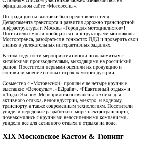
С полным списком участников можно ознакомиться на
официальном сайте «Мотовесны».
По традиции на выставке был представлен стенд
Департамента транспорта и развития дорожно-транспортной
инфраструктуры г. Москвы «Город для мотоциклистов»!
Посетители смогли пообщаться с инструкторами мотошколы
Мосгортранса, разобраться в тонкостях ПДД и проверить свои
знания в увлекательных интерактивных заданиях.
В этом году гости мероприятия смогли познакомиться с
китайскими производителями, выходящими на российский
рынок. Посетители первыми оценили их продукцию и
составили мнение о новых игроках мотоиндустрии.
Совместно с «Мотовесной» прошли еще четыре крупные
выставки: «Велокульт», «ЕДрайв», «РЕактивный отдых» и
«Лодки Экспо». Мероприятия посвящены технике для
активного отдыха, велоиндустрии, электро- и водному
транспорту, а также современным технологиям. Посетители
увидели передовые разработки в мире электротранспорта,
познакомились с крупными велосипедными компаниями,
увидели все для активного отдыха и отдыха на воде.
XIX Московское Кастом & Тюнинг