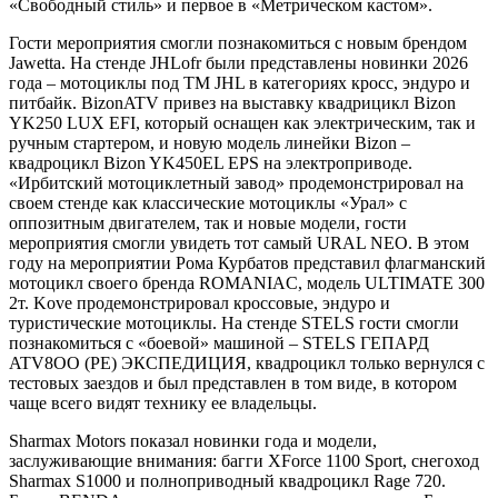
«Свободный стиль» и первое в «Метрическом кастом».
Гости мероприятия смогли познакомиться с новым брендом
Jawetta. На стенде JHLofr были представлены новинки 2026
года – мотоциклы под ТМ JHL в категориях кросс, эндуро и
питбайк. BizonATV привез на выставку квадрицикл Bizon
YK250 LUX EFI, который оснащен как электрическим, так и
ручным стартером, и новую модель линейки Bizon –
квадроцикл Bizon YK450EL EPS на электроприводе.
«Ирбитский мотоциклетный завод» продемонстрировал на
своем стенде как классические мотоциклы «Урал» с
оппозитным двигателем, так и новые модели, гости
мероприятия смогли увидеть тот самый URAL NEO. В этом
году на мероприятии Рома Курбатов представил флагманский
мотоцикл своего бренда ROMANIAC, модель ULTIMATE 300
2т. Kove продемонстрировал кроссовые, эндуро и
туристические мотоциклы. На стенде STELS гости смогли
познакомиться с «боевой» машиной – STELS ГЕПАРД
ATV8OO (РЕ) ЭКСПЕДИЦИЯ, квадроцикл только вернулся с
тестовых заездов и был представлен в том виде, в котором
чаще всего видят технику ее владельцы.
Sharmax Motors показал новинки года и модели,
заслуживающие внимания: багги XForce 1100 Sport, снегоход
Sharmax S1000 и полноприводный квадроцикл Rage 720.