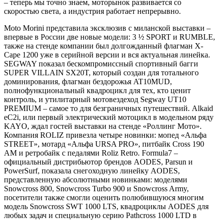
– теперь мы точно знаем, моторынок развивается со
скоростью света, а индустрия работает непрерывно.
Moto Morini представила эксклюзив с миланской выставки –
впервые в России две новые модели: 3 ½ SPORT и RUMBLE,
также на стенде компании был долгожданный флагман X-
Cape 1200 уже в серийной версии и вся актуальная линейка.
SEGWAY показал бескомпромиссный спортивный багги
SUPER VILLAIN SX20T, который создан для тотального
доминирования, флагман бездорожья AT10MUD,
полнофункциональный квадроцикл для тех, кто ценит
контроль, и утилитарный мотовездеход Segway UT10
PREMIUM – самое то для безграничных путешествий. Alkaid
eC2i, или первый электрический мотоцикл в модельном ряду
KAYO, ждал гостей выставки на стенде «Роллинг Мото».
Компания ROLIZ привезла четыре новинки: мопед «Альфа
STREET», мотард «Альфа URSA PRO», питбайк Cross 190
AM и ретробайк с педалями Roliz Retro. Formula7 –
официальный дистрибьютор брендов AODES, Parsun и
PowerSurf, показала снегоходную линейку AODES,
представленную абсолютными новинками: моделями
Snowcross 800, Snowcross Turbo 900 и Snowcross Army,
посетители также смогли оценить полюбившуюся многим
модель Snowcross SWT 1000 LTS, квадроциклы AODES для
любых задач и специальную серию Pathcross 1000 LTD в