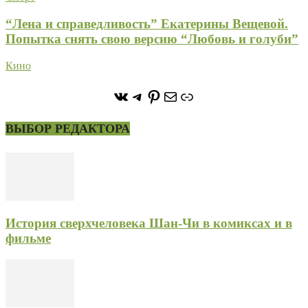
“Лена и справедливость” Екатерины Вещевой.
Попытка снять свою версию “Любовь и голуби”
Кино
https://vk.com/stone_forest_
https://t.me/stoneforest
https://ru.pinterest.com/
Почта
Ссылка
ВЫБОР РЕДАКТОРА
История сверхчеловека Шан-Чи в комиксах и в
фильме