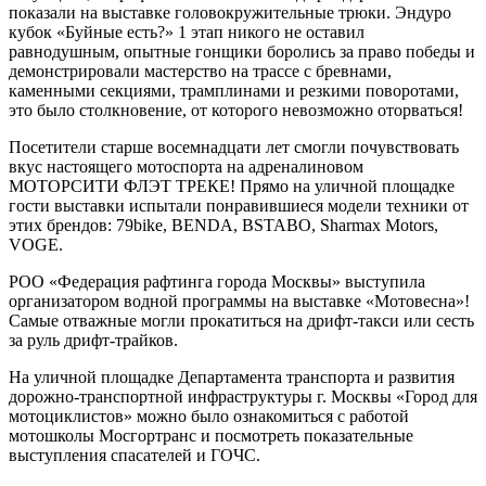
показали на выставке головокружительные трюки. Эндуро
кубок «Буйные есть?» 1 этап никого не оставил
равнодушным, опытные гонщики боролись за право победы и
демонстрировали мастерство на трассе с бревнами,
каменными секциями, трамплинами и резкими поворотами,
это было столкновение, от которого невозможно оторваться!
Посетители старше восемнадцати лет смогли почувствовать
вкус настоящего мотоспорта на адреналиновом
МОТОРСИТИ ФЛЭТ ТРЕКЕ! Прямо на уличной площадке
гости выставки испытали понравившиеся модели техники от
этих брендов: 79bike, BENDA, BSTABO, Sharmax Motors,
VOGE.
РОО «Федерация рафтинга города Москвы» выступила
организатором водной программы на выставке «Мотовесна»!
Самые отважные могли прокатиться на дрифт-такси или сесть
за руль дрифт-трайков.
На уличной площадке Департамента транспорта и развития
дорожно-транспортной инфраструктуры г. Москвы «Город для
мотоциклистов» можно было ознакомиться с работой
мотошколы Мосгортранс и посмотреть показательные
выступления спасателей и ГОЧС.