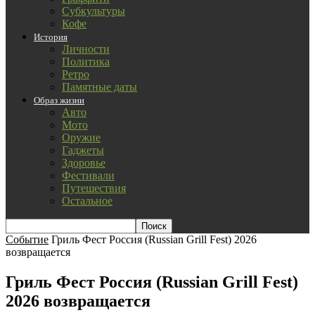
Субкультуры
Кофе
История
Личности
Политика
Ретро
Памятные даты
Образ жизни
Авто
Мото
Оружие
Гаджеты
Здоровье
Фестивали
Путешествия
Остальное
Событие
Гриль Фест Россия (Russian Grill Fest) 2026
возвращается
Гриль Фест Россия (Russian Grill Fest)
2026 возвращается