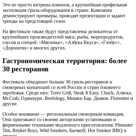
Это не просто витрина новинок, а крупнейшая профильная
экспозиция гриль-оборудования в стране. Компании
демонстрируют премьеры, проводят презентации и задают
тренды на предстоящий сезон.
На фестивале также будут представлены деликатесы от
крупнейших производителей мяса, рыбы, морепродуктов,
соусов и специй: «Мясники», «Азбука Вкуса», «Глобус»,
«Дороничи» и многих других.
Гастрономическая территория: более
30 ресторанов
Фестиваль объединит больше 30 гриль-ресторанов и
смокерных концепций со всей России и стран ближнего
зарубежья. Среди них: Torro Grill, Steak It Easy, Chuck, Аляска,
Mr.Crab, Оджахури, Beefology, Мишки Бар, Дымов, Florentini и
другие.
Особое внимание — региональным смокерным командам.
Они приезжают со своими авторскими установками и
фирменными техниками медленного приготовления: Pitmaster
Tim, Brisket Boys, Wild Smokers, Бычкоff, Hot Smoker BBQ и
другие.