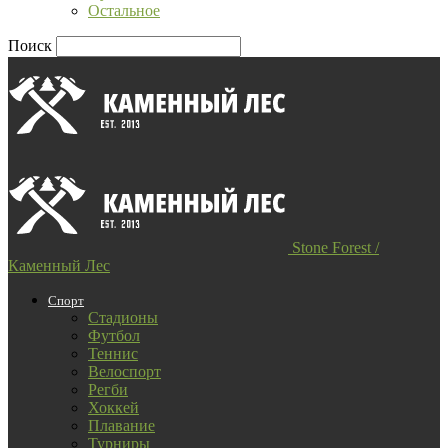
Остальное
Поиск
Stone Forest /
Каменный Лес
Спорт
Стадионы
Футбол
Теннис
Велоспорт
Регби
Хоккей
Плавание
Турниры