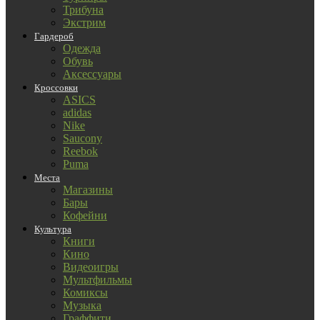
Трибуна
Экстрим
Гардероб
Одежда
Обувь
Аксессуары
Кроссовки
ASICS
adidas
Nike
Saucony
Reebok
Puma
Места
Магазины
Бары
Кофейни
Культура
Книги
Кино
Видеоигры
Мультфильмы
Комиксы
Музыка
Граффити