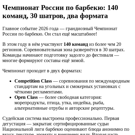
Чемпионат России по барбекю: 140
команд, 30 шатров, два формата
Главное событие 2026 года — грандиозный Чемпионат
России по барбекю. Он стал ещё масштабнее!
В этом году в нём участвуют
140 команд
из более чем 20
регионов. Соревновательная зона развернётся в 30 шатрах.
Команды начинают подготовку задолго до фестиваля —
многие формируют составы ещё зимой.
Чемпионат проходит в двух форматах:
Competition Class
— соревнования по международным
стандартам на угольных и смокерных установках с
чёткими регламентами.
Open Class
— более свободная категория:
морепродукты, птица, утка, индейка, рыба,
альтернативные отрубы и авторские рецептуры.
Судейская система выстроена профессионально. Первая
дегустация — закрытая: сертифицированные судьи
Национальной лиги барбекю оценивают блюда анонимно по
вкусу, текстуре, аромату и внешнему виду. Вторая часть —