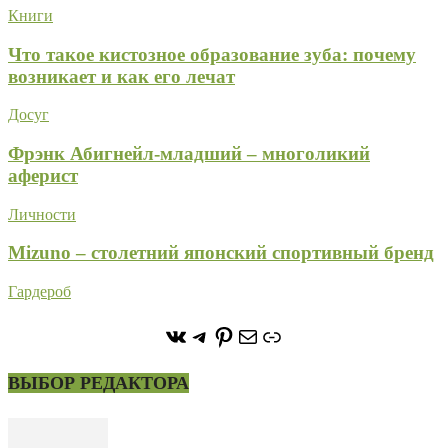
Книги
Что такое кистозное образование зуба: почему
возникает и как его лечат
Досуг
Фрэнк Абигнейл-младший – многоликий
аферист
Личности
Mizuno – столетний японский спортивный бренд
Гардероб
https://vk.com/stone_forest_
https://t.me/stoneforest
https://ru.pinterest.com/
Почта
Ссылка
ВЫБОР РЕДАКТОРА