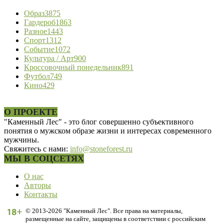
Образ
3875
Гардероб
1863
Разное
1443
Спорт
1312
Событие
1072
Культура / Арт
900
Кроссовочный понедельник
891
Футбол
749
Кино
429
О ПРОЕКТЕ
"Каменный Лес" - это блог совершенно субъективного
понятия о мужском образе жизни и интересах современного
мужчины.
Свяжитесь с нами:
info@stoneforest.ru
МЫ В СОЦСЕТЯХ
О нас
Авторы
Контакты
© 2013-2026 "Каменный Лес". Все права на материалы,
размещенные на сайте, защищены в соответствии с российским