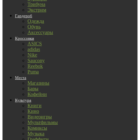
Трибуна
Экстрим
Гардероб
Одежда
Обувь
Аксессуары
Кроссовки
ASICS
adidas
Nike
Saucony
Reebok
Puma
Места
Магазины
Бары
Кофейни
Культура
Книги
Кино
Видеоигры
Мультфильмы
Комиксы
Музыка
Граффити