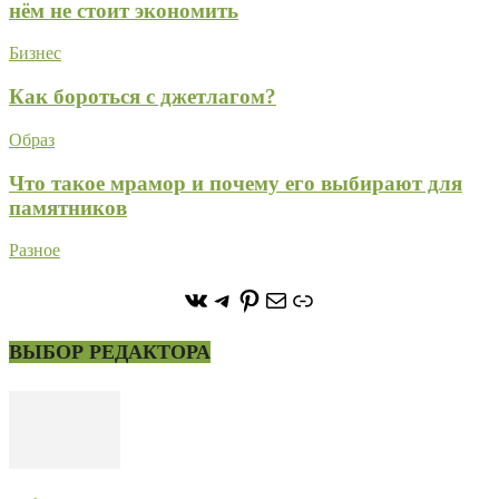
нём не стоит экономить
Бизнес
Как бороться с джетлагом?
Образ
Что такое мрамор и почему его выбирают для
памятников
Разное
https://vk.com/stone_forest_
https://t.me/stoneforest
https://ru.pinterest.com/
Почта
Ссылка
ВЫБОР РЕДАКТОРА