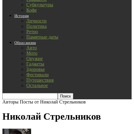
Субкультуры
Кофе
История
Личности
Политика
Ретро
Памятные даты
Образ жизни
Авто
Мото
Оружие
Гаджеты
Здоровье
Фестивали
Путешествия
Остальное
Авторы
Посты от Николай Стрельников
Николай Стрельников