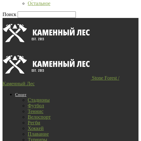
Остальное
Поиск
Stone Forest /
Каменный Лес
Спорт
Стадионы
Футбол
Теннис
Велоспорт
Регби
Хоккей
Плавание
Турниры