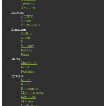
Трибуна
Экстрим
Гардероб
Одежда
Обувь
Аксессуары
Кроссовки
ASICS
adidas
Nike
Saucony
Reebok
Puma
Места
Магазины
Бары
Кофейни
Культура
Книги
Кино
Видеоигры
Мультфильмы
Комиксы
Музыка
Граффити