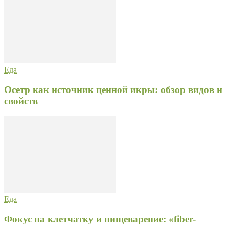
Еда
Осетр как источник ценной икры: обзор видов и
свойств
Еда
Фокус на клетчатку и пищеварение: «fiber-