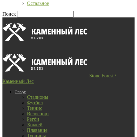
Остальное
Поиск
Stone Forest /
Каменный Лес
Спорт
Стадионы
Футбол
Теннис
Велоспорт
Регби
Хоккей
Плавание
Турниры