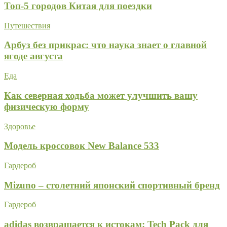
Топ-5 городов Китая для поездки
Путешествия
Арбуз без прикрас: что наука знает о главной
ягоде августа
Еда
Как северная ходьба может улучшить вашу
физическую форму
Здоровье
Модель кроссовок New Balance 533
Гардероб
Mizuno – столетний японский спортивный бренд
Гардероб
adidas возвращается к истокам: Tech Pack для