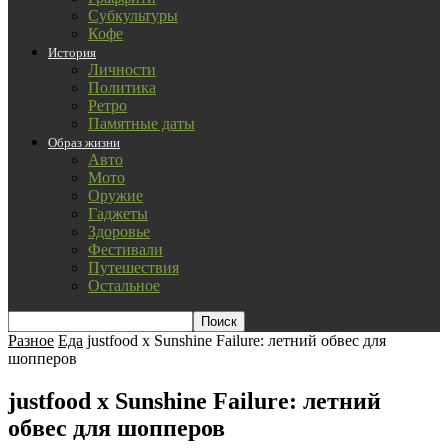
Субкультуры
Кофе
История
Личности
Политика
Ретро
Памятные даты
Образ жизни
Авто
Мото
Оружие
Гаджеты
Здоровье
Фестивали
Путешествия
Остальное
Разное
Еда
justfood x Sunshine Failure: летний обвес для
шопперов
justfood x Sunshine Failure: летний
обвес для шопперов