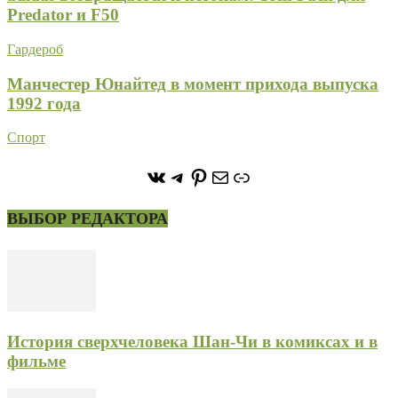
Predator и F50
Гардероб
Манчестер Юнайтед в момент прихода выпуска
1992 года
Спорт
https://vk.com/stone_forest_
https://t.me/stoneforest
https://ru.pinterest.com/
Почта
Ссылка
ВЫБОР РЕДАКТОРА
История сверхчеловека Шан-Чи в комиксах и в
фильме