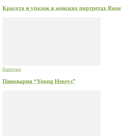
Красота и упадок в женских портретах Rone
Напитки
Пивоварня “Young Henrys”