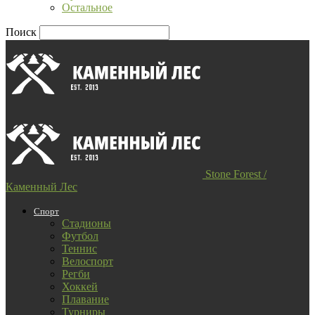
Остальное
Поиск
Stone Forest /
Каменный Лес
Спорт
Стадионы
Футбол
Теннис
Велоспорт
Регби
Хоккей
Плавание
Турниры