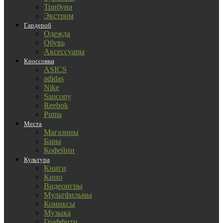
Трибуна
Экстрим
Гардероб
Одежда
Обувь
Аксессуары
Кроссовки
ASICS
adidas
Nike
Saucony
Reebok
Puma
Места
Магазины
Бары
Кофейни
Культура
Книги
Кино
Видеоигры
Мультфильмы
Комиксы
Музыка
Граффити