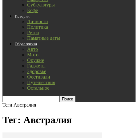
Субкультуры
Кофе
История
Личности
Политика
Ретро
Памятные даты
Образ жизни
Авто
Мото
Оружие
Гаджеты
Здоровье
Фестивали
Путешествия
Остальное
Теги
Австралия
Тег: Австралия