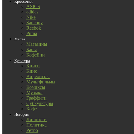
Кроссовки
ASICS
adidas
Nike
Saucony
Reebok
Puma
Места
Магазины
Бары
Кофейни
Культура
Книги
Кино
Видеоигры
Мультфильмы
Комиксы
Музыка
Граффити
Субкультуры
Кофе
История
Личности
Политика
Ретро