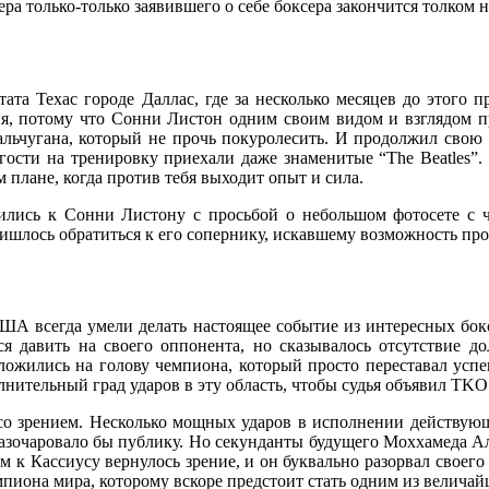
ера только-только заявившего о себе боксера закончится толком 
штата Техас городе Даллас, где за несколько месяцев до этог
ия, потому что Сонни Листон одним своим видом и взглядом п
льчугана, который не прочь покуролесить. И продолжил свою 
гости на тренировку приехали даже знаменитые “The Beatles”. 
м плане, когда против тебя выходит опыт и сила.
ились к Сонни Листону с просьбой о небольшом фотосете с че
шлось обратиться к его сопернику, искавшему возможность про
 США всегда умели делать настоящее событие из интересных бок
ся давить на своего оппонента, но сказывалось отсутствие д
ожились на голову чемпиона, который просто переставал успев
лнительный град ударов в эту область, чтобы судья объявил TKO
 со зрением. Несколько мощных ударов в исполнении действующ
 разочаровало бы публику. Но секунданты будущего Моххамеда А
м к Кассиусу вернулось зрение, и он буквально разорвал своег
пиона мира, которому вскоре предстоит стать одним из величай