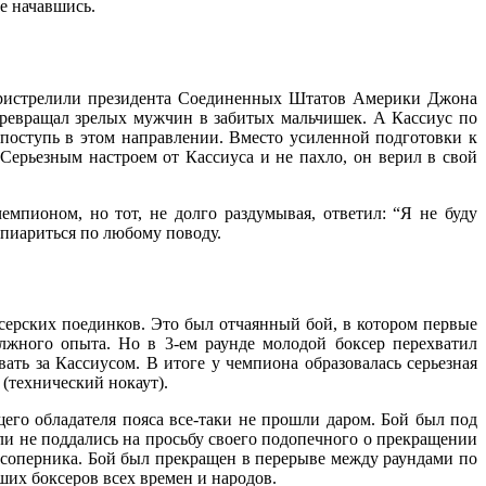
не начавшись.
о пристрелили президента Соединенных Штатов Америки Джона
ревращал зрелых мужчин в забитых мальчишек. А Кассиус по
поступь в этом направлении. Вместо усиленной подготовки к
Серьезным настроем от Кассиуса и не пахло, он верил в свой
мпионом, но тот, не долго раздумывая, ответил: “Я не буду
пиариться по любому поводу.
серских поединков. Это был отчаянный бой, в котором первые
олжного опыта. Но в 3-ем раунде молодой боксер перехватил
ать за Кассиусом. В итоге у чемпиона образовалась серьезная
 (технический нокаут).
его обладателя пояса все-таки не прошли даром. Бой был под
ли не поддались на просьбу своего подопечного о прекращении
о соперника. Бой был прекращен в перерыве между раундами по
ших боксеров всех времен и народов.