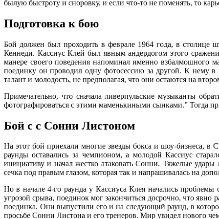
былую быстроту и сноровку, и если что-то не поменять, то карь
Подготовка к бою
Бой должен был проходить в феврале 1964 года, в столице 
Кеннеди. Кассиус Клей был явным андердогом этого сражен
манере своего поведения напоминал именно взбалмошного ма
поединку он проводил одну фотосессию за другой. К нему в 
талант и молодость, не предполагая, что они остаются на второ
Примечательно, что сначала ливерпульские музыканты обрат
фотографироваться с этими маменькиными сынками.” Тогда при
Бой с с Сонни Листоном
На этот бой приехали многие звезды бокса и шоу-бизнеса, в
раунды оставались за чемпионом, а молодой Кассиус старал
инициативу и начал жестко атаковать Сонни. Тяжелые удары л
сечка под правым глазом, которая так и напрашивалась на допо
Но в начале 4-го раунда у Кассиуса Клея начались проблемы
угрозой срыва, поединок мог закончиться досрочно, что явно
поединка. Они выпустили его и на следующий раунд, в которо
просьбе Сонни Листона и его тренеров. Мир увидел нового чем