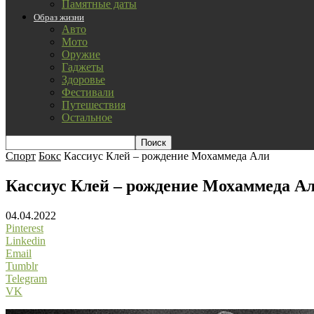
Памятные даты
Образ жизни
Авто
Мото
Оружие
Гаджеты
Здоровье
Фестивали
Путешествия
Остальное
Спорт
Бокс
Кассиус Клей – рождение Мохаммеда Али
Кассиус Клей – рождение Мохаммеда А
04.04.2022
Pinterest
Linkedin
Email
Tumblr
Telegram
VK