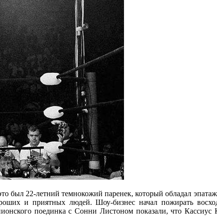
а это был 22-летний темнокожий паренек, который обладал эпат
оших и приятных людей. Шоу-бизнес начал пожирать восхо
пионского поединка с Сонни Листоном показали, что Кассиус К