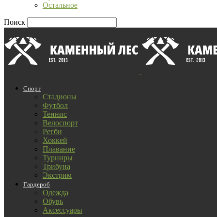
Остальное
Поиск
Спорт
Стадионы
Футбол
Теннис
Велоспорт
Регби
Хоккей
Плавание
Турниры
Трибуна
Экстрим
Гардероб
Одежда
Обувь
Аксессуары