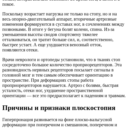
покое.
Поскольку возрастает нагрузка не только на стопу, но и на
весь опорно-двигательный аппарат, вторичные артрозные
изменения формируются в суставах ног, в сочленениях между
позвонками. В итоге у бегуна болят колени, спина. Из-за
уменьшения высоты сводов спортсмену тяжелее
отталкиваться, он тратит больше сил, и, соответственно,
быстрее устает. А еще ухудшается венозный отток,
появляются отеки.
Врачи неврологи и ортопеды установили, что в тканях стоп
сосредоточено большое количество проприорецепторов. Эта
разновидность нервных рецепторов посылает сигналы в
головной мозг и тем самым обеспечивает ориентацию в
пространстве. При деформациях стопы работа
проприорецепторов нарушается. Артроз с болями, быстрая
усталость, отеки ног, ухудшение пространственной
ориентации — все это предрасполагает к падениям и травмам.
Причины и признаки плоскостопия
Гиперпронация развивается на фоне плоско-вальгусной
деформации при поперечном и смешанном, поперечном и