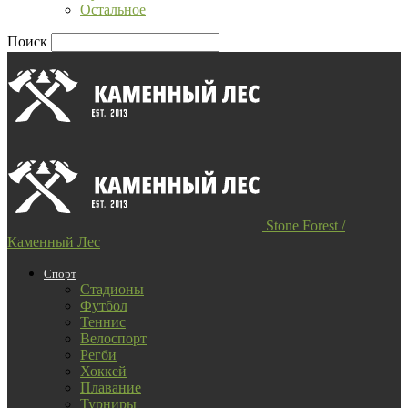
Остальное
Поиск
Stone Forest /
Каменный Лес
Спорт
Стадионы
Футбол
Теннис
Велоспорт
Регби
Хоккей
Плавание
Турниры