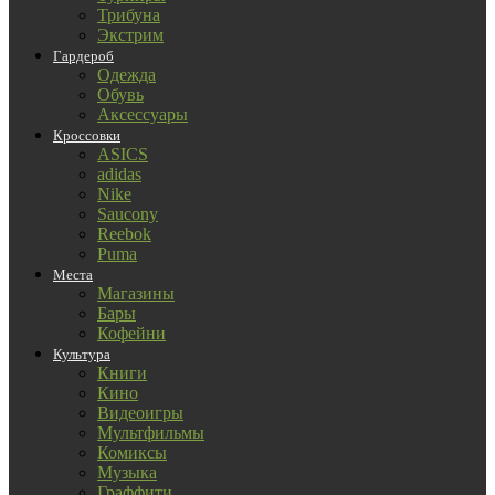
Трибуна
Экстрим
Гардероб
Одежда
Обувь
Аксессуары
Кроссовки
ASICS
adidas
Nike
Saucony
Reebok
Puma
Места
Магазины
Бары
Кофейни
Культура
Книги
Кино
Видеоигры
Мультфильмы
Комиксы
Музыка
Граффити