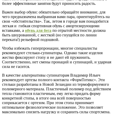
более эффективные занятия будут приносить радость.
Важен выбор обуви: обязательно обращайте внимание, для
чего предназначена выбранная вами пара, ориентируйтесь на
свои «обстоятельства». Так, летом в городе вам понадобится
легкая и гибкая спортивная обувь с амортизирующими
вставками, а
обувь для бега
по отрытой местности должна
быть шнурованной, с жесткой (но гнущейся по линии
переката!) рельефной подошвой.
Чтобы избежать гиперпронации, многие специалисты
рекомендуют стельки-супинаторы. Однако такие изделия
жестко фиксируют стопу и не дают ей пружинить.
Соответственно, нет смены пронаций и супинаций, и ударная
сила не гасится.
В качестве альтернативы супинаторам Владимир Ильич
рекомендует ортезы полного контакта «ФормТотикс». Эти
стельки разработаны в Новой Зеландии из термоформуемого
полимерного материала. Пластичный полимер под действием
тепла становится пластичным, ему легко придать форму
конкретной стопы, в итоге она всей поверхностью
соприкасается с ортезом. При этом стопа принимает
оптимальное физиологическое положение. Это позволяет
максимально снизить нагрузку и сохранить силы спортсмена.