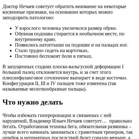
Доктор Нечаев советует обратить внимание на некоторые
косвенные признаки, на основании которых можно
заподозрить патологию:
У взрослого человека увеличился размер обуви.
Обувная подошва стирается в необычном месте, по
внутреннему краю.
Появились натоптыши на подошве и на пальцах ног.
Стало трудно сидеть на корточках.
Постоянно беспокоят боли в пятках.
В запущенных стадиях плоско-вальгусной деформации I
большой палец отклоняется внутрь, и за счет этого
плюснефаланговое сочленение выпирает в виде косточки.
Конфигурация II, III и IV пальцев тоже изменена (так
называемые молоткообразные пальцы).
Что нужно делать
Чтобы избежать гиперпронации и связанных с ней
нарушений, Владимир Ильич Нечаев советует… правильно
бегать. Отработанная техника бега, обязательная разминка –
лучше всего начинать заниматься с грамотным тренером, так
ошибок и неприятных последствий будет гораздо меньше, а