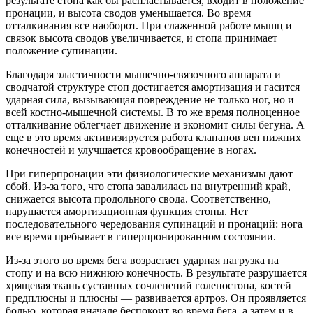
результате стопа как бы распластывается, входит в положение
пронации, и высота сводов уменьшается. Во время
отталкивания все наоборот. При слаженной работе мышц и
связок высота сводов увеличивается, и стопа принимает
положение супинации.
Благодаря эластичности мышечно-связочного аппарата и
сводчатой структуре стоп достигается амортизация и гасится
ударная сила, вызывающая повреждение не только ног, но и
всей костно-мышечной системы. В то же время полноценное
отталкивание облегчает движение и экономит силы бегуна. А
еще в это время активизируется работа клапанов вен нижних
конечностей и улучшается кровообращение в ногах.
При гиперпронации эти физиологические механизмы дают
сбой. Из-за того, что стопа завалилась на внутренний край,
снижается высота продольного свода. Соответственно,
нарушается амортизационная функция стопы. Нет
последовательного чередования супинаций и пронаций: нога
все время пребывает в гиперпронированном состоянии.
Из-за этого во время бега возрастает ударная нагрузка на
стопу и на всю нижнюю конечность. В результате разрушается
хрящевая ткань суставных сочленений голеностопа, костей
предплюсны и плюсны — развивается артроз. Он проявляется
болью, которая вначале беспокоит во время бега, а затем и в