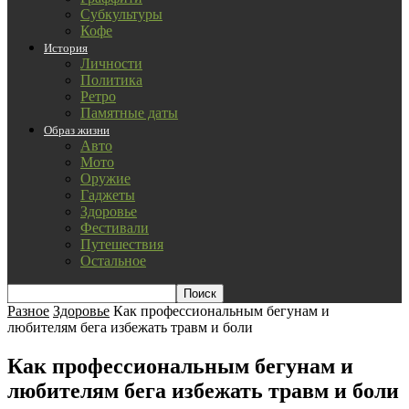
Субкультуры
Кофе
История
Личности
Политика
Ретро
Памятные даты
Образ жизни
Авто
Мото
Оружие
Гаджеты
Здоровье
Фестивали
Путешествия
Остальное
Разное
Здоровье
Как профессиональным бегунам и
любителям бега избежать травм и боли
Как профессиональным бегунам и
любителям бега избежать травм и боли