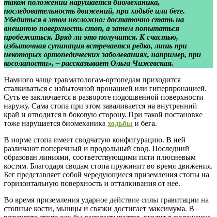
таком положении нарушается биомеханика,
последовательность движений, при ходьбе или беге.
Убедиться в этом несложно: достаточно стать на
внешнюю поверхность стоп, а затем попытаться
пробежаться. Вряд ли это получится. К счастью,
избыточная супинация встречается редко, лишь при
некоторых ортопедических заболеваниях, например, при
косолапости», – рассказывает Ольга Чижевская.
Намного чаще травматологам-ортопедам приходится
сталкиваться с избыточной пронацией или гиперпронацией.
Суть ее заключается в развороте подошвенной поверхности
наружу. Сама стопа при этом заваливается на внутренний
край и отводится в боковую сторону. При такой постановке
тоже нарушается биомеханика
ходьбы
и бега.
В норме стопа имеет сводчатую конфигурацию. В ней
различают поперечный и продольный свод. Последний
образован линиями, соответствующими пяти плюсневым
костям. Благодаря сводам стопа пружинит во время движения.
Бег представляет собой чередующиеся приземления стопы на
горизонтальную поверхность и отталкивания от нее.
Во время приземления ударное действие силы гравитации на
стопные кости, мышцы и связки достигает максимума. В