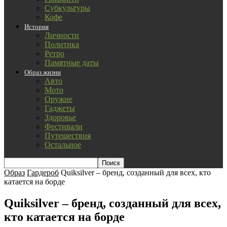
Субкультуры
Кофе
История
Личности
Политика
Ретро
Памятные даты
Образ жизни
Авто
Мото
Оружие
Гаджеты
Здоровье
Фестивали
Путешествия
Остальное
Образ
Гардероб
Quiksilver – бренд, созданный для всех, кто
катается на борде
Quiksilver – бренд, созданный для всех,
кто катается на борде