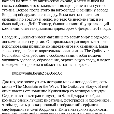
катался на яхте в Атлантическом океане, а затем вышел на
связь, сообщив, что откладывает возвращение из-за густого
тумана. Вскоре после этого на юго-западе Франции у города
Биарриц обнаружили его лодку. Была начата поисковая
операция по воздуху и морю, но тело бизнесмена так и не
было найдено. Дейв Тэннер, бывший главный управляющий
компании, стал генеральным директором 6 февраля 2018 года.
Сегодня Quiksilver имеет магазины по всему миру с одеждой,
досками и аксессуарами. Он продолжает расширяться за счет
использования правильных маркетинговых кампаний. Была
также создана благотворительная организация The Quiksilver
Foundation. Она работает с сообществами, чтобы помочь
улучшить здоровье, образование, окружающую среду, и ведет
молодежные проекты в области катания на доске.
https://youtu.be/ubZpsA0qoXo
Для тех, кто хочет узнать историю марки поподробнее, есть
книга «The Mountain & the Wave, The Quiksilver Story». В ней
описывается становление Куиксилвер со взглядом изнутри.
Серфингист и ветеран индустрии Фил Джарратт собрал
команду самых лучших писателей, фотографов и художников,
чтобы сделать рассказ, полный изображений серфинга,
сноубординга и скейтбординга. Книга наверняка вдохновит
всех, кто когда-либо хотел следовать за мечтой, так как она