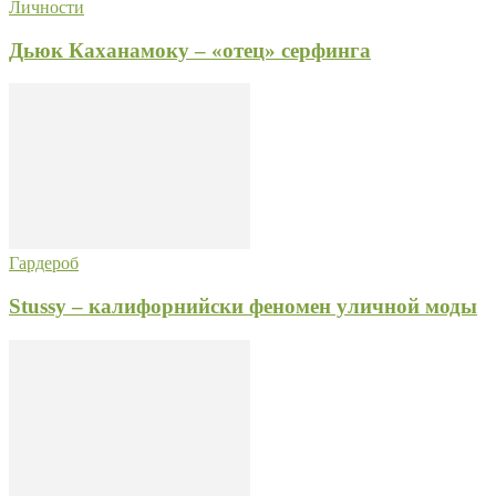
Личности
Дьюк Каханамоку – «отец» серфинга
Гардероб
Stussy – калифорнийски феномен уличной моды