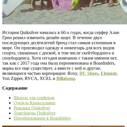
История Quiksilver началась в 60-х годах, когда серфер Алан
Грин решил изменить дизайн шорт. В течение двух
последующих десятилетий бренд стал самым успешным в
мире. Он производил одежду и инвентарь для всех видов
спорта, связанных с доской, в том числе скейтбординга и
сноубординга. Хотя сегодня компании с таким именем нет,
так как с 2017 года она была переименована в Boardriders,
марка все еще существует, а вместе с ней и другие,
являющиеся частью корпорации: Roxy,
DC Shoes
,
Element
,
Von Zipper, RVCA, XCEL и
Billabong
.
Содержание
Шорты для серферов
Одежда Квиксильвер
Рюкзаки Quiksilver
Лонгборды Quiksilver
Преобразование в Boardriders