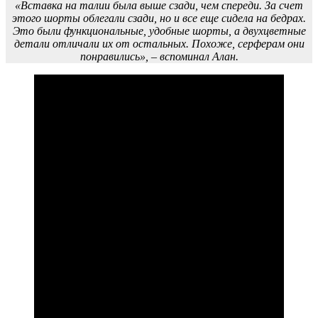
«Вставка на талии была выше сзади, чем спереди. За счет
этого шорты облегали сзади, но и все еще сидела на бедрах.
Это были функциональные, удобные шорты, а двухцветные
детали отличали их от остальных. Похоже, серферам они
понравились», – вспоминал Алан.