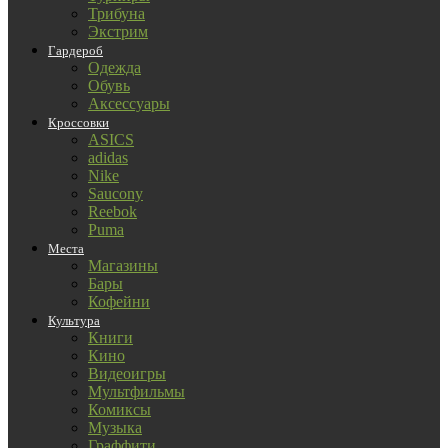
Трибуна
Экстрим
Гардероб
Одежда
Обувь
Аксессуары
Кроссовки
ASICS
adidas
Nike
Saucony
Reebok
Puma
Места
Магазины
Бары
Кофейни
Культура
Книги
Кино
Видеоигры
Мультфильмы
Комиксы
Музыка
Граффити