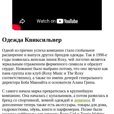
Одежда Квиксильвер
Одной из причин успеха компании стало глобальное
расширение и выпуск других брендов одежды. Так в 1990-е
годы появилась женская линия Roxy, чей логотип является
зеркальным отражением фирменного символа и образует
сердце. Название было выбрано потому, что оно звучало как
панк-группа или клуб (Roxy Music и The Roxy
соответственно), а также по имени дочерей генерального
директора Боба Макнайта и основателя Алана Грина.
С самого начала марка превратилась в крупнейшую
компанию. Она началась с купальников, а потом развилась в
бренд со спортивной, зимней одеждой и
денимом
. В
дополнение теперь также есть аксессуары, товары для дома,
гидрокостюмы, обувь, книги и парфюмерия. Позже были
созданы суббренды для девочек: Roxy Girl и Teenie Wahine.