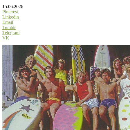
15.06.2026
Pinterest
Linkedin
Email
Tumblr
Telegram
VK