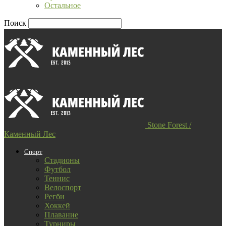
Остальное
Поиск
Stone Forest /
Каменный Лес
Спорт
Стадионы
Футбол
Теннис
Велоспорт
Регби
Хоккей
Плавание
Турниры