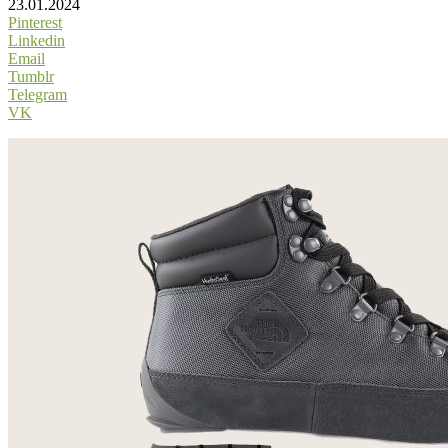
23.01.2024
Pinterest
Linkedin
Email
Tumblr
Telegram
VK