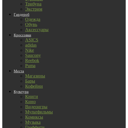
Трибуна
Экстрим
Гардероб
Одежда
Обувь
Аксессуары
Кроссовки
ASICS
adidas
Nike
Saucony
Reebok
Puma
Места
Магазины
Бары
Кофейни
Культура
Книги
Кино
Видеоигры
Мультфильмы
Комиксы
Музыка
Граффити