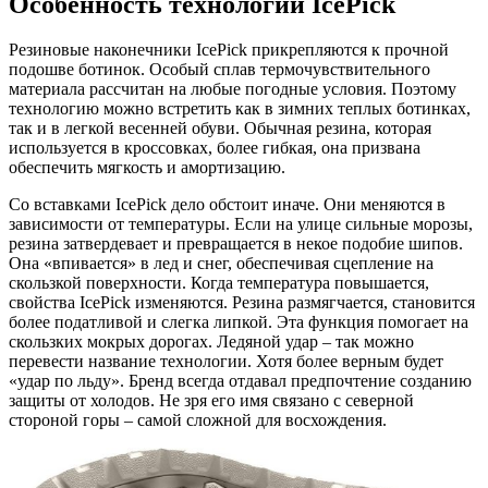
Особенность технологии IcePick
Резиновые наконечники IcePick прикрепляются к прочной
подошве ботинок. Особый сплав термочувствительного
материала рассчитан на любые погодные условия. Поэтому
технологию можно встретить как в зимних теплых ботинках,
так и в легкой весенней обуви. Обычная резина, которая
используется в кроссовках, более гибкая, она призвана
обеспечить мягкость и амортизацию.
Со вставками IcePick дело обстоит иначе. Они меняются в
зависимости от температуры. Если на улице сильные морозы,
резина затвердевает и превращается в некое подобие шипов.
Она «впивается» в лед и снег, обеспечивая сцепление на
скользкой поверхности. Когда температура повышается,
свойства IcePick изменяются. Резина размягчается, становится
более податливой и слегка липкой. Эта функция помогает на
скользких мокрых дорогах. Ледяной удар – так можно
перевести название технологии. Хотя более верным будет
«удар по льду». Бренд всегда отдавал предпочтение созданию
защиты от холодов. Не зря его имя связано с северной
стороной горы – самой сложной для восхождения.