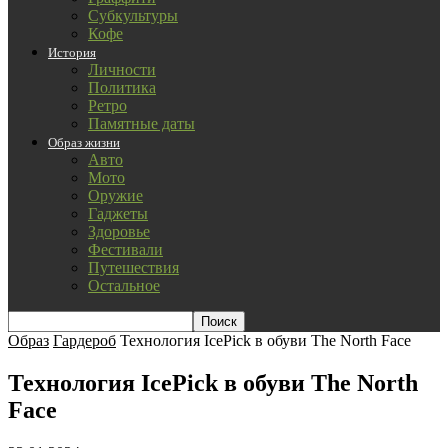
Субкультуры
Кофе
История
Личности
Политика
Ретро
Памятные даты
Образ жизни
Авто
Мото
Оружие
Гаджеты
Здоровье
Фестивали
Путешествия
Остальное
Образ
Гардероб
Технология IcePick в обуви The North Face
Технология IcePick в обуви The North
Face