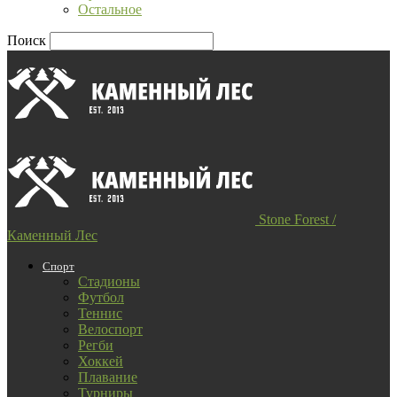
Остальное
Поиск
Stone Forest /
Каменный Лес
Спорт
Стадионы
Футбол
Теннис
Велоспорт
Регби
Хоккей
Плавание
Турниры