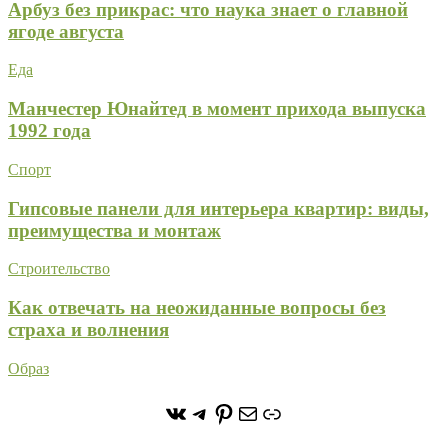
Арбуз без прикрас: что наука знает о главной
ягоде августа
Еда
Манчестер Юнайтед в момент прихода выпуска
1992 года
Спорт
Гипсовые панели для интерьера квартир: виды,
преимущества и монтаж
Строительство
Как отвечать на неожиданные вопросы без
страха и волнения
Образ
https://vk.com/stone_forest_
https://t.me/stoneforest
https://ru.pinterest.com/
Почта
Ссылка