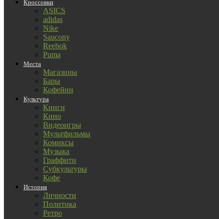
Кроссовки
ASICS
adidas
Nike
Saucony
Reebok
Puma
Места
Магазины
Бары
Кофейни
Культура
Книги
Кино
Видеоигры
Мультфильмы
Комиксы
Музыка
Граффити
Субкультуры
Кофе
История
Личности
Политика
Ретро