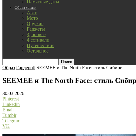
Памятные даты
Образ жизни
Авто
Мото
Оружие
Гаджеты
Здоровье
Фестивали
Путешествия
Остальное
Образ
Гардероб
SEEMEE и The North Face: стиль Сибири
SEEMEE и The North Face: стиль Сиби
30.03.2026
Pinterest
Linkedin
Email
Tumblr
Telegram
VK