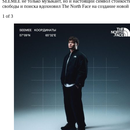
SEEMEE не только музыкант, но и настоящий символ стойкости
свободы и поиска вдохновил The North Face на создание новой
1
of 3