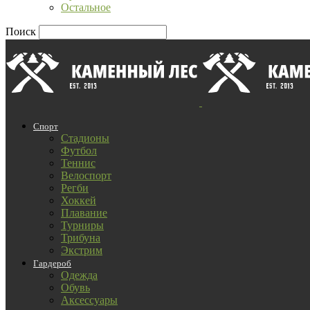
Остальное
Поиск
Спорт
Стадионы
Футбол
Теннис
Велоспорт
Регби
Хоккей
Плавание
Турниры
Трибуна
Экстрим
Гардероб
Одежда
Обувь
Аксессуары