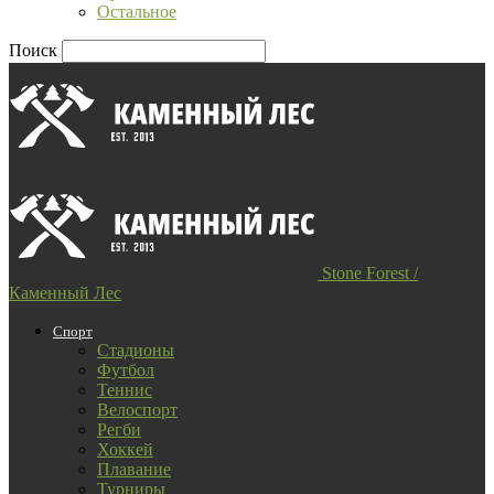
Остальное
Поиск
Stone Forest /
Каменный Лес
Спорт
Стадионы
Футбол
Теннис
Велоспорт
Регби
Хоккей
Плавание
Турниры