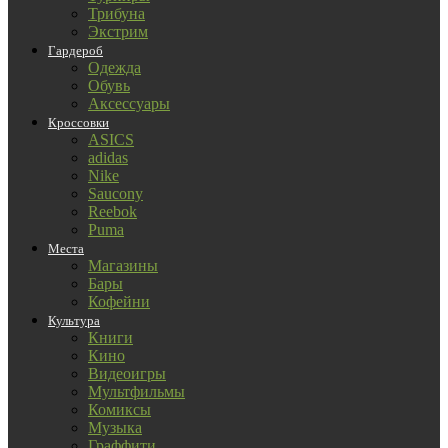
Трибуна
Экстрим
Гардероб
Одежда
Обувь
Аксессуары
Кроссовки
ASICS
adidas
Nike
Saucony
Reebok
Puma
Места
Магазины
Бары
Кофейни
Культура
Книги
Кино
Видеоигры
Мультфильмы
Комиксы
Музыка
Граффити