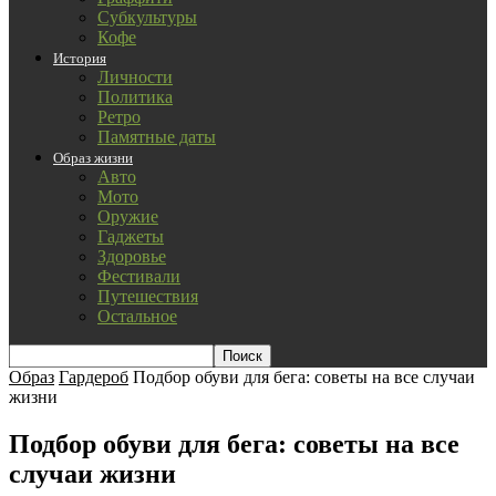
Субкультуры
Кофе
История
Личности
Политика
Ретро
Памятные даты
Образ жизни
Авто
Мото
Оружие
Гаджеты
Здоровье
Фестивали
Путешествия
Остальное
Образ
Гардероб
Подбор обуви для бега: советы на все случаи
жизни
Подбор обуви для бега: советы на все
случаи жизни