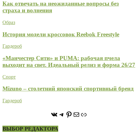
Как отвечать на неожиданные вопросы без
страха и волнения
Образ
История модели кроссовок Reebok Freestyle
Гардероб
«Манчестер Сити» и PUMA: рабочая пчела
выходит на свет. Идеальный релиз и форма 26/27
Спорт
Mizuno – столетний японский спортивный бренд
Гардероб
https://vk.com/stone_forest_
https://t.me/stoneforest
https://ru.pinterest.com/
Почта
Ссылка
ВЫБОР РЕДАКТОРА