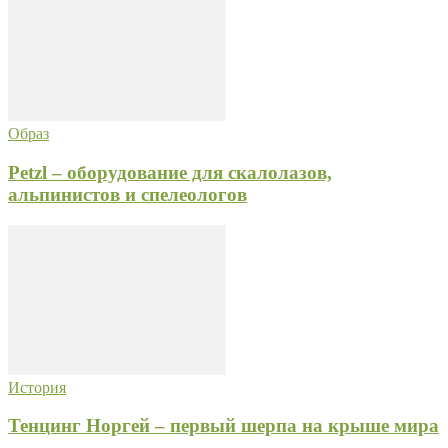
Образ
Petzl – оборудование для скалолазов,
альпинистов и спелеологов
История
Тенцинг Норгей – первый шерпа на крыше мира