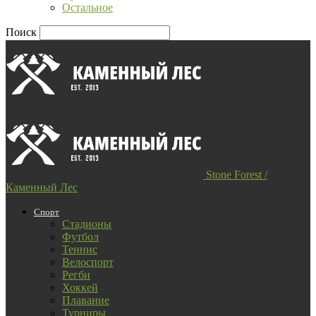
Остальное
Поиск
Stone Forest /
Каменный Лес
Спорт
Стадионы
Футбол
Теннис
Велоспорт
Регби
Хоккей
Плавание
Турниры