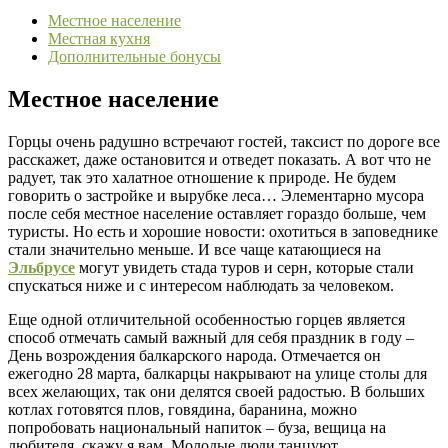
Местное население
Местная кухня
Дополнительные бонусы
Местное население
Горцы очень радушно встречают гостей, таксист по дороге все
расскажет, даже остановится и отведет показать. А вот что не
радует, так это халатное отношение к природе. Не будем
говорить о застройке и вырубке леса… Элементарно мусора
после себя местное население оставляет гораздо больше, чем
туристы. Но есть и хорошие новости: охотиться в заповеднике
стали значительно меньше. И все чаще катающиеся на
Эльбрусе
могут увидеть стада туров и серн, которые стали
спускаться ниже и с интересом наблюдать за человеком.
Еще одной отличительной особенностью горцев является
способ отмечать самый важный для себя праздник в году –
День возрождения балкарского народа. Отмечается он
ежегодно 28 марта, балкарцы накрывают на улице столы для
всех желающих, так они делятся своей радостью. В больших
котлах готовятся плов, говядина, баранина, можно
попробовать национальный напиток – буза, вещица на
любителя, скажу я вам. Молодые люди танцуют