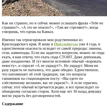
Как ни странно, но и сейчас можно услышать фразы «Тебе не
страшно?», «А это не опасно?», «Там же стреляют!», когда
говоришь, что едешь на Кавказ.
Именно так отреагировали мои родственники из
Краснодарского края. Я живу в
Приэльбрусье
уже 4 года, и
единственная опасность исходит от самой природы: лавины,
сели, камнепады. Если вы задаетесь вопросом, можно ли сюда
ехать, я вам отвечу, что ехать сюда СТОИТ. Даже девчонкам,
даже поодиночке. И тут многие вспомнят обычай «воровать
невесту», и спросят «А не украдут?». Не украдут. Меня ни
разу украсть не пытались, что даже обидно. Единственное,
что напоминает об этой традиции, так это вопросы
гаишников на стационарном посту: «Вы едете по
собственному желанию, вас не украли?». А если серьезно,
сейчас этот обычай встречается редко, и все происходит по
обоюдному согласию сторон. Хотя еще лет 30 назад девушку
могли украсть без договоренностей.
Содержание