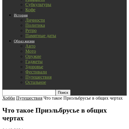
Субкультуры
Кофе
История
Личности
Политика
Ретро
Памятные даты
Образ жизни
Авто
Мото
Оружие
Гаджеты
Здоровье
Фестивали
Путешествия
Остальное
Хобби
Путешествия
Что такое Приэльбрусье в общих чертах
Что такое Приэльбрусье в общих
чертах