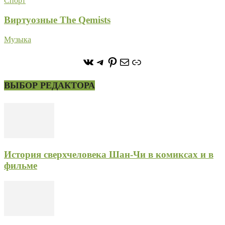
Спорт
Виртуозные The Qemists
Музыка
https://vk.com/stone_forest_
https://t.me/stoneforest
https://ru.pinterest.com/
Почта
Ссылка
ВЫБОР РЕДАКТОРА
История сверхчеловека Шан-Чи в комиксах и в
фильме