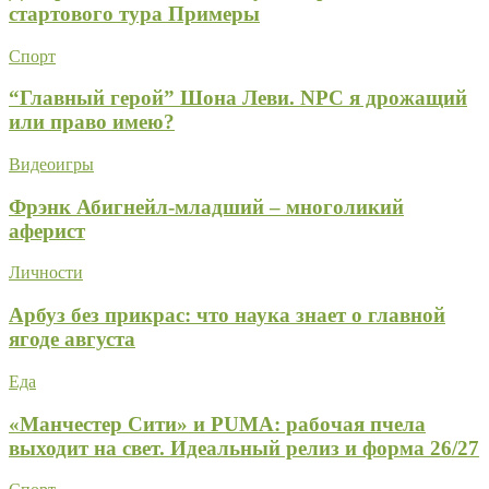
стартового тура Примеры
Спорт
“Главный герой” Шона Леви. NPC я дрожащий
или право имею?
Видеоигры
Фрэнк Абигнейл-младший – многоликий
аферист
Личности
Арбуз без прикрас: что наука знает о главной
ягоде августа
Еда
«Манчестер Сити» и PUMA: рабочая пчела
выходит на свет. Идеальный релиз и форма 26/27