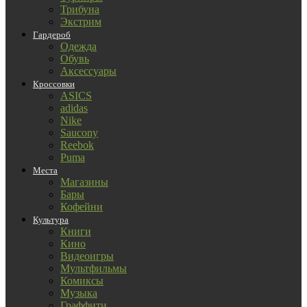
Трибуна
Экстрим
Гардероб
Одежда
Обувь
Аксессуары
Кроссовки
ASICS
adidas
Nike
Saucony
Reebok
Puma
Места
Магазины
Бары
Кофейни
Культура
Книги
Кино
Видеоигры
Мультфильмы
Комиксы
Музыка
Граффити