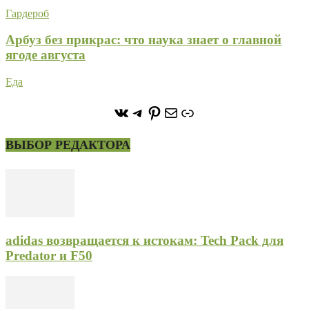
Гардероб
Арбуз без прикрас: что наука знает о главной
ягоде августа
Еда
https://vk.com/stone_forest_
https://t.me/stoneforest
https://ru.pinterest.com/
Почта
Ссылка
ВЫБОР РЕДАКТОРА
adidas возвращается к истокам: Tech Pack для
Predator и F50