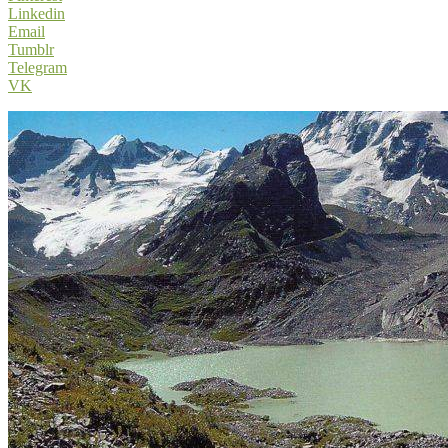
Linkedin
Email
Tumblr
Telegram
VK