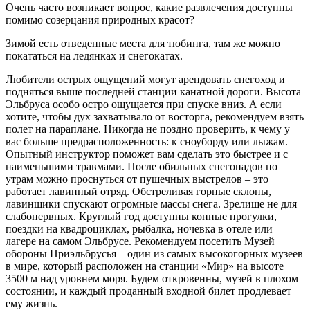
Очень часто возникает вопрос, какие развлечения доступны
помимо созерцания природных красот?
Зимой есть отведенные места для тюбинга, там же можно
покататься на ледянках и снегокатах.
Любители острых ощущений могут арендовать снегоход и
подняться выше последней станции канатной дороги. Высота
Эльбруса особо остро ощущается при спуске вниз. А если
хотите, чтобы дух захватывало от восторга, рекомендуем взять
полет на параплане. Никогда не поздно проверить, к чему у
вас больше предрасположенность: к сноуборду или лыжам.
Опытный инструктор поможет вам сделать это быстрее и с
наименьшими травмами. После обильных снегопадов по
утрам можно проснуться от пушечных выстрелов – это
работает лавинный отряд. Обстреливая горные склоны,
лавинщики спускают огромные массы снега. Зрелище не для
слабонервных. Круглый год доступны конные прогулки,
поездки на квадроциклах, рыбалка, ночевка в отеле или
лагере на самом Эльбрусе. Рекомендуем посетить Музей
обороны Приэльбрусья – один из самых высокогорных музеев
в мире, который расположен на станции «Мир» на высоте
3500 м над уровнем моря. Будем откровенны, музей в плохом
состоянии, и каждый проданный входной билет продлевает
ему жизнь.