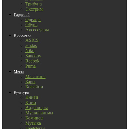
Трибуна
Экстрим
Гардероб
Одежда
Обувь
Аксессуары
Кроссовки
ASICS
adidas
Nike
Saucony
Reebok
Puma
Места
Магазины
Бары
Кофейни
Культура
Книги
Кино
Видеоигры
Мультфильмы
Комиксы
Музыка
Граффити