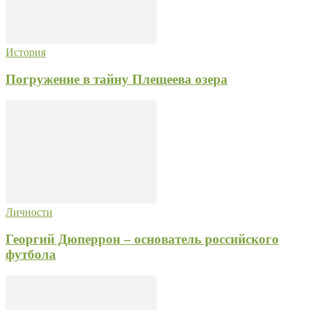
История
Погружение в тайну Плещеева озера
Личности
Георгий Дюперрон – основатель российского
футбола