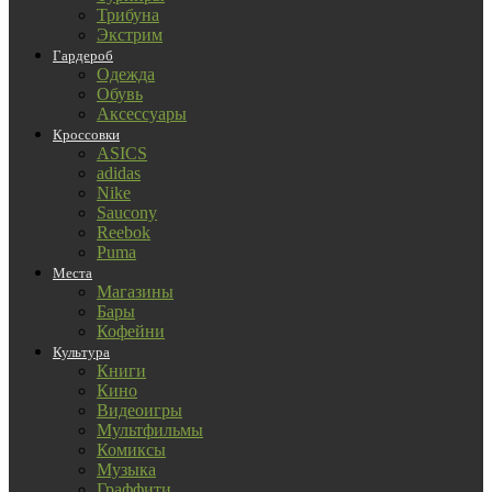
Трибуна
Экстрим
Гардероб
Одежда
Обувь
Аксессуары
Кроссовки
ASICS
adidas
Nike
Saucony
Reebok
Puma
Места
Магазины
Бары
Кофейни
Культура
Книги
Кино
Видеоигры
Мультфильмы
Комиксы
Музыка
Граффити