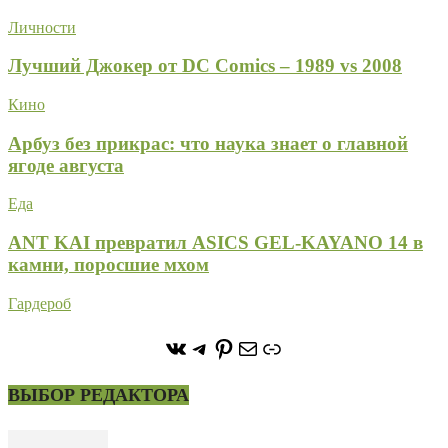
Личности
Лучший Джокер от DC Comics – 1989 vs 2008
Кино
Арбуз без прикрас: что наука знает о главной
ягоде августа
Еда
ANT KAI превратил ASICS GEL-KAYANO 14 в
камни, поросшие мхом
Гардероб
https://vk.com/stone_forest_
https://t.me/stoneforest
https://ru.pinterest.com/
Почта
Ссылка
ВЫБОР РЕДАКТОРА