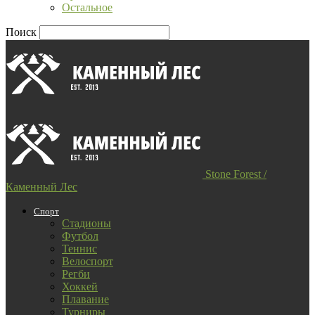
Остальное
Поиск
Stone Forest /
Каменный Лес
Спорт
Стадионы
Футбол
Теннис
Велоспорт
Регби
Хоккей
Плавание
Турниры