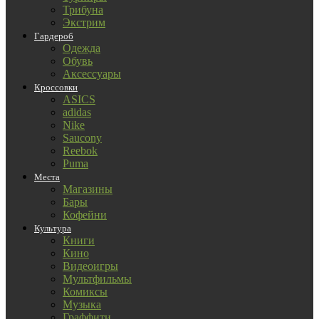
Трибуна
Экстрим
Гардероб
Одежда
Обувь
Аксессуары
Кроссовки
ASICS
adidas
Nike
Saucony
Reebok
Puma
Места
Магазины
Бары
Кофейни
Культура
Книги
Кино
Видеоигры
Мультфильмы
Комиксы
Музыка
Граффити