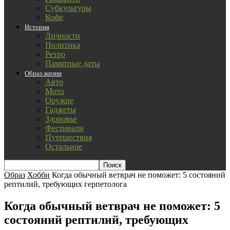
Субкультуры
Кофе
История
Личности
Политика
Ретро
Памятные даты
Образ жизни
Авто
Мото
Оружие
Гаджеты
Здоровье
Фестивали
Путешествия
Остальное
Образ
Хобби
Когда обычный ветврач не поможет: 5 состояний
рептилий, требующих герпетолога
Когда обычный ветврач не поможет: 5
состояний рептилий, требующих