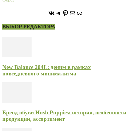
https://vk.com/stone_forest_
https://t.me/stoneforest
https://ru.pinterest.com/
Почта
Ссылка
ВЫБОР РЕДАКТОРА
New Balance 204L: деним в рамках
повседневного минимализма
Бренд обуви Hush Puppies: история, особенности
продукции, ассортимент