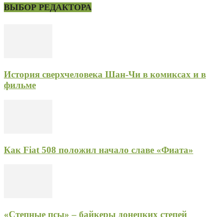
ВЫБОР РЕДАКТОРА
История сверхчеловека Шан-Чи в комиксах и в
фильме
Как Fiat 508 положил начало славе «Фиата»
«Степные псы» – байкеры донецких степей