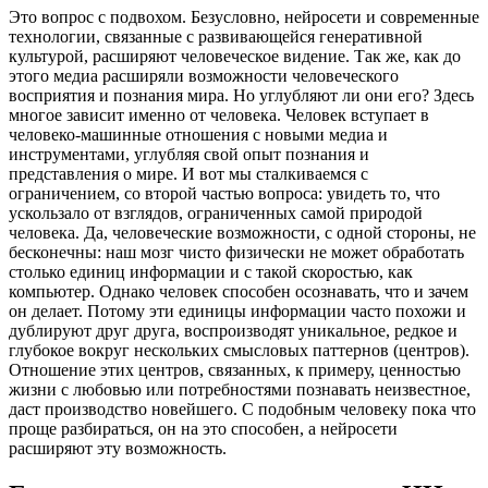
Это вопрос с подвохом. Безусловно, нейросети и современные
технологии, связанные с развивающейся генеративной
культурой, расширяют человеческое видение. Так же, как до
этого медиа расширяли возможности человеческого
восприятия и познания мира. Но углубляют ли они его? Здесь
многое зависит именно от человека. Человек вступает в
человеко-машинные отношения с новыми медиа и
инструментами, углубляя свой опыт познания и
представления о мире. И вот мы сталкиваемся с
ограничением, со второй частью вопроса: увидеть то, что
ускользало от взглядов, ограниченных самой природой
человека. Да, человеческие возможности, с одной стороны, не
бесконечны: наш мозг чисто физически не может обработать
столько единиц информации и с такой скоростью, как
компьютер. Однако человек способен осознавать, что и зачем
он делает. Потому эти единицы информации часто похожи и
дублируют друг друга, воспроизводят уникальное, редкое и
глубокое вокруг нескольких смысловых паттернов (центров).
Отношение этих центров, связанных, к примеру, ценностью
жизни с любовью или потребностями познавать неизвестное,
даст производство новейшего. С подобным человеку пока что
проще разбираться, он на это способен, а нейросети
расширяют эту возможность.