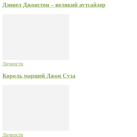
Дэниел Джонстон – великий аутсайдер
Личности
Король маршей Джон Суза
Личности