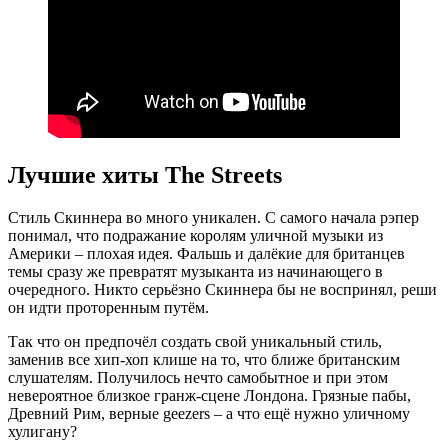
Лучшие хиты The Streets
Стиль Скиннера во много уникален. С самого начала рэпер
понимал, что подражание королям уличной музыки из
Америки – плохая идея. Фальшь и далёкие для британцев
темы сразу же превратят музыканта из начинающего в
очередного. Никто серьёзно Скиннера бы не воспринял, реши
он идти проторенным путём.
Так что он предпочёл создать свой уникальный стиль,
заменив все хип-хоп клише на то, что ближе британским
слушателям. Получилось нечто самобытное и при этом
невероятное близкое гранж-сцене Лондона. Грязные пабы,
Древний Рим, верные geezers – а что ещё нужно уличному
хулигану?