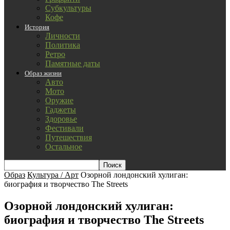
Субкультуры
Кофе
История
Личности
Политика
Ретро
Памятные даты
Образ жизни
Авто
Мото
Оружие
Гаджеты
Здоровье
Фестивали
Путешествия
Остальное
Образ
Культура / Арт
Озорной лондонский хулиган:
биография и творчество The Streets
Озорной лондонский хулиган:
биография и творчество The Streets