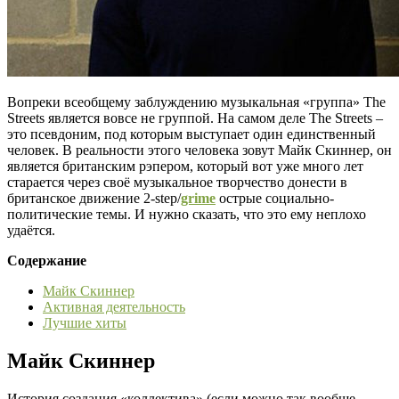
Вопреки всеобщему заблуждению музыкальная «группа» The
Streets является вовсе не группой. На самом деле The Streets –
это псевдоним, под которым выступает один единственный
человек. В реальности этого человека зовут Майк Скиннер, он
является британским рэпером, который вот уже много лет
старается через своё музыкальное творчество донести в
британское движение 2-step/
grime
острые социально-
политические темы. И нужно сказать, что это ему неплохо
удаётся.
Содержание
Майк Скиннер
Активная деятельность
Лучшие хиты
Майк Скиннер
История создания «коллектива» (если можно так вообще