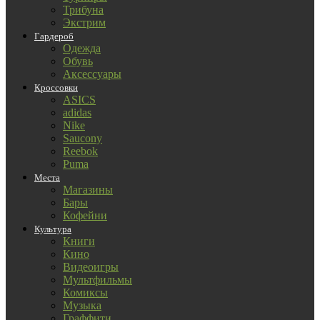
Трибуна
Экстрим
Гардероб
Одежда
Обувь
Аксессуары
Кроссовки
ASICS
adidas
Nike
Saucony
Reebok
Puma
Места
Магазины
Бары
Кофейни
Культура
Книги
Кино
Видеоигры
Мультфильмы
Комиксы
Музыка
Граффити