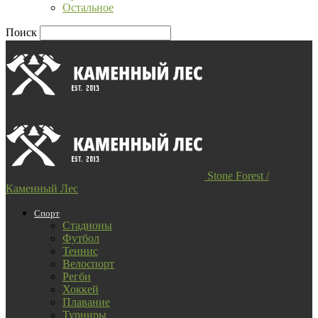
Остальное
Поиск
Stone Forest /
Каменный Лес
Спорт
Стадионы
Футбол
Теннис
Велоспорт
Регби
Хоккей
Плавание
Турниры