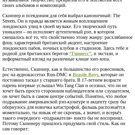
своих альбомов и композиций.
Скиннер и псевдоним для себя выбрал каноничный: The
Streets. Он и правда является живым воплощением
лондонских улиц в своей музыке. Его творческий путь
уникален – он исполняет аутентичный рэп, в котором
смешалось всё то, что свойственно этому жанру: расхлябанное
флоу, характерный британский акцент, настроение
лондонских пабов, ночных клубов и стадионов. Здесь тебе и
родной для британских берегов
“Гиннесс”
, и экстази, и
неформатный взгляд на различные клише хип-хопа.
Естественно, Скиннер, как и большинство его ровесников,
рос на аудиокассетах Run-DMC и
Beastie Boys
, которые он
постоянно таскал у старшего брата. В 17-летнем возрасте
парень впервые услышал Wu-Tang Clan и осознал, что он не
хочет быть просто сторонним наблюдателем или слушателем,
он хочет быть в самом центре событий. Понятно, что любое
подражание американской рэп-культуре и акценту сразу бы
обернулось для новичка катастрофой, фальшь распознаётся
моментально, ты никак её не скроешь, а значит, и всерьёз
такого очередного «подражателя» никто бы не воспринял.
Потому Скиннеру пришлось придумать свой стиль. Как он
сам говорит: