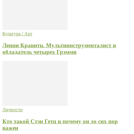
Культура / Арт
Ленни Кравитц. Мультиинструменталист и
обладатель четырех Грэмми
Личности
Кто такой Стэн Гетц и почему он до сих пор
важен