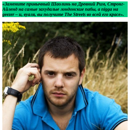
«Замените привычный Шаолинь на Древний Рим, Стронг-
Айленд на самые захудалые лондонские пабы, а nigga на
geezer – и, вуаля, вы получите The Streets во всей его красе».