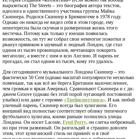
выразиться) The Streets – это биография автора текстов,
идеолога и единственного участника группы Майка
Скиннера. Родился Скиннер в Бримингеме в 1978 году.
Однако он никогда не видел себя в этом городе, ему
неинтересна была скучная и размеренная жизнь этого
местечка. Потому как только у юноши появилась
возможность, он тут же собрал свои немногие пожитки и
рванул прямиком в шумный и людный Лондон, где стал
одним из тысяч провинциалов, мечтающих покорить
мегаполис, а вместе с ним и всю Англию. И парень не
прогадал, он стал одним из тысяч, кому это удалось.
Для сегодняшнего музыкального Лондона Скиннер – это
фактически 50 Cent (однако масштаб популярности несколько
поменьше, так как всё же берега Британии малочисленнее,
чем громкая и яркая Америка). Сравнивают Скиннера и с ди-
джеем Groove (однако без этой порой пугающей постоянной
улыбки) или даже с героями
«Трейнспоттинга»
. И как любой
уличный парень, Скиннер всегда был хулиганом. Его
внешний вид полностью соответствует облику типичного
футбольного хулигана, коими раньше полнились улицы
Лондона. Он носит Lacoste,
Fred Perry
, он слегка небрежный,
но при этом развязный. Он разгильдяй и страшно доволен
этим, этот хулиганский стиль он привнёс и в своё
музыкальное творчество, превратив его в лейтмотив всех