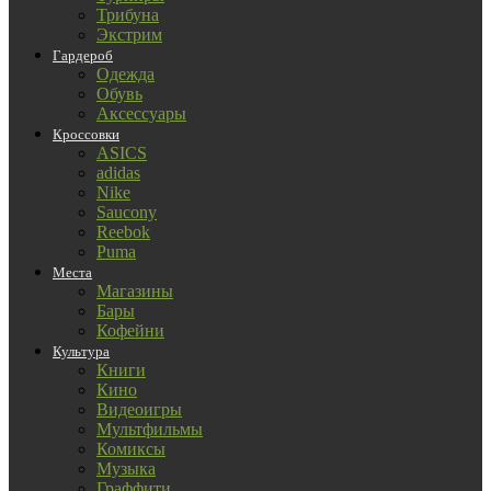
Трибуна
Экстрим
Гардероб
Одежда
Обувь
Аксессуары
Кроссовки
ASICS
adidas
Nike
Saucony
Reebok
Puma
Места
Магазины
Бары
Кофейни
Культура
Книги
Кино
Видеоигры
Мультфильмы
Комиксы
Музыка
Граффити