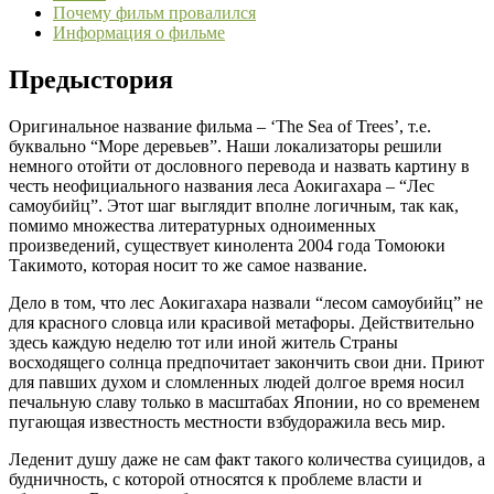
Почему фильм провалился
Информация о фильме
Предыстория
Оригинальное название фильма – ‘The Sea of Trees’, т.е.
буквально “Море деревьев”. Наши локализаторы решили
немного отойти от дословного перевода и назвать картину в
честь неофициального названия леса Аокигахара – “Лес
самоубийц”. Этот шаг выглядит вполне логичным, так как,
помимо множества литературных одноименных
произведений, существует кинолента 2004 года Томоюки
Такимото, которая носит то же самое название.
Дело в том, что лес Аокигахара назвали “лесом самоубийц” не
для красного словца или красивой метафоры. Действительно
здесь каждую неделю тот или иной житель Страны
восходящего солнца предпочитает закончить свои дни. Приют
для павших духом и сломленных людей долгое время носил
печальную славу только в масштабах Японии, но со временем
пугающая известность местности взбудоражила весь мир.
Леденит душу даже не сам факт такого количества суицидов, а
будничность, с которой относятся к проблеме власти и