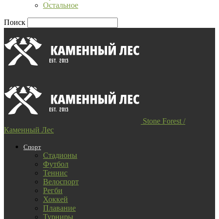
Остальное
Поиск
Stone Forest /
Каменный Лес
Спорт
Стадионы
Футбол
Теннис
Велоспорт
Регби
Хоккей
Плавание
Турниры