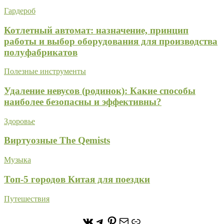
Гардероб
Котлетный автомат: назначение, принцип
работы и выбор оборудования для производства
полуфабрикатов
Полезные инструменты
Удаление невусов (родинок): Какие способы
наиболее безопасны и эффективны?
Здоровье
Виртуозные The Qemists
Музыка
Топ-5 городов Китая для поездки
Путешествия
https://vk.com/stone_forest_
https://t.me/stoneforest
https://ru.pinterest.com/
Почта
Ссылка