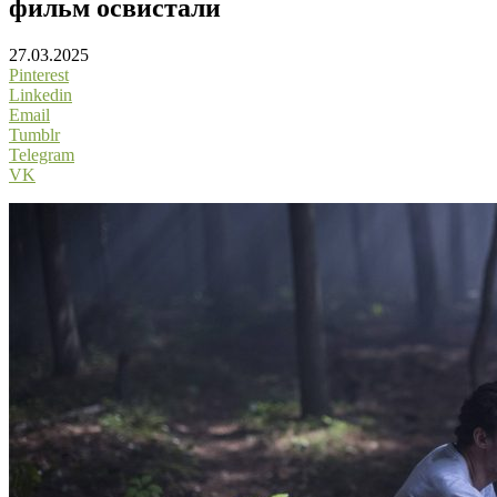
фильм освистали
27.03.2025
Pinterest
Linkedin
Email
Tumblr
Telegram
VK