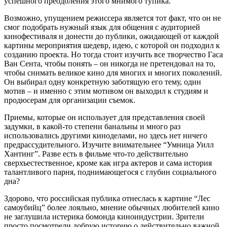
успешного преодоления этого мнимого тупика.
Возможно, упущением режиссера является тот факт, что он не
смог подобрать нужный язык для общения с аудиторией
кинофестиваля и донести до публики, ожидающей от каждой
картины мероприятия шедевр, идею, с которой он подходил к
созданию проекта. Но тогда стоит изучить все творчество Гаса
Ван Сента, чтобы понять – он никогда не претендовал на то,
чтобы снимать великое кино для многих и многих поколений.
Он выбирал одну конкретную заботящую его тему, один
мотив – и именно с этим мотивом он выходил к студиям и
продюсерам для организации съемок.
Приемы, которые он использует для представления своей
задумки, в какой-то степени банальны и много раз
использовались другими киноделами, но здесь нет ничего
предрассудительного. Изучите внимательнее “Умница Уилл
Хантинг”. Разве есть в фильме что-то действительно
сверхъестественное, кроме как игра актеров и сама история
талантливого парня, поднимающегося с глубин социального
дна?
Здорово, что российская публика отнеслась к картине “Лес
самоубийц” более лояльно, мнение обычных любителей кино
не заглушила истерика бомонда киноиндустрии. Зрители
просто посмотрели добрую историю о действительно важной