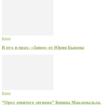
Кино
В пух и прах: «Завод» от Юрия Быкова
Кино
“Орел девятого легиона” Кевина Макдональда.