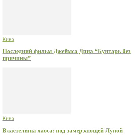
Кино
Последний фильм Джеймса Дина “Бунтарь без
причины”
Кино
Властелины хаоса: под замерзающей Луной