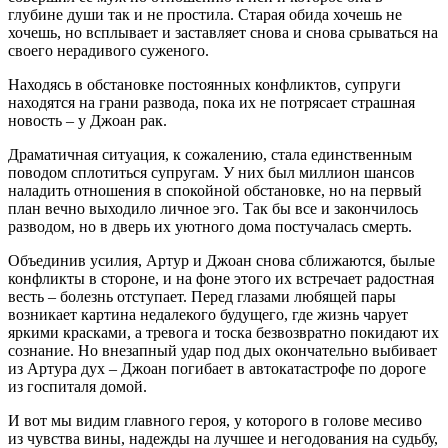
глубине души так и не простила. Старая обида хочешь не
хочешь, но всплывает и заставляет снова и снова срываться на
своего нерадивого суженого.
Находясь в обстановке постоянных конфликтов, супруги
находятся на грани развода, пока их не потрясает страшная
новость – у Джоан рак.
Драматичная ситуация, к сожалению, стала единственным
поводом сплотиться супругам. У них был миллион шансов
наладить отношения в спокойной обстановке, но на первый
план вечно выходило личное эго. Так бы все и закончилось
разводом, но в дверь их уютного дома постучалась смерть.
Объединив усилия, Артур и Джоан снова сближаются, былые
конфликты в стороне, и на фоне этого их встречает радостная
весть – болезнь отступает. Перед глазами любящей пары
возникает картина недалекого будущего, где жизнь чарует
яркими красками, а тревога и тоска безвозвратно покидают их
сознание. Но внезапный удар под дых окончательно выбивает
из Артура дух – Джоан погибает в автокатастрофе по дороге
из госпиталя домой.
И вот мы видим главного героя, у которого в голове месиво
из чувства вины, надежды на лучшее и негодования на судьбу,