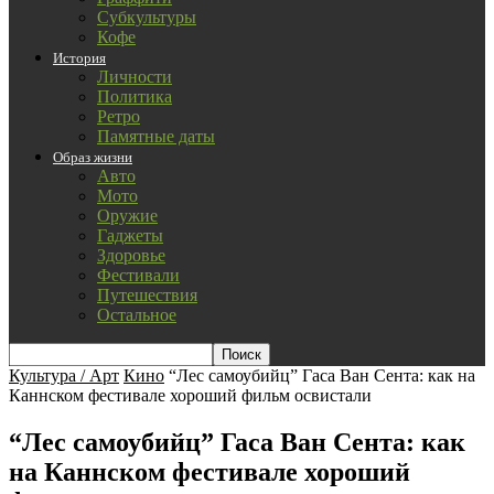
Субкультуры
Кофе
История
Личности
Политика
Ретро
Памятные даты
Образ жизни
Авто
Мото
Оружие
Гаджеты
Здоровье
Фестивали
Путешествия
Остальное
Культура / Арт
Кино
“Лес самоубийц” Гаса Ван Сента: как на
Каннском фестивале хороший фильм освистали
“Лес самоубийц” Гаса Ван Сента: как
на Каннском фестивале хороший