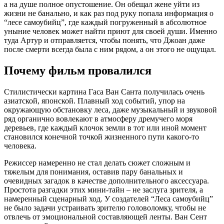
а на душе полное опустошение. Он обещал жене уйти из
жизни не банально, и как раз под руку попала информация о
“лесе самоубийц”, где каждый погруженный в абсолютное
уныние человек может найти приют для своей души. Именно
туда Артур и отправляется, чтобы понять, что Джоан даже
после смерти всегда была с ним рядом, а он этого не ощущал.
Почему фильм провалился
Стилистически картина Гаса Ван Санта получилась очень
азиатской, японской. Плавный ход событий, упор на
окружающую обстановку леса, даже музыкальный и звуковой
ряд органично вовлекают в атмосферу дремучего моря
деревьев, где каждый клочок земли в тот или иной момент
становился конечной точкой жизненного пути какого-то
человека.
Режиссер намеренно не стал делать сюжет сложным и
тяжелым для понимания, оставив пару банальных и
очевидных загадок в качестве дополнительного аксессуара.
Простота разгадки этих мини-тайн – не заслуга зрителя, а
намеренный сценарный ход. У создателей “Леса самоубийц”
не было задачи устраивать зрителю головоломку, чтобы не
отвлечь от эмоциональной составляющей ленты. Ван Сент