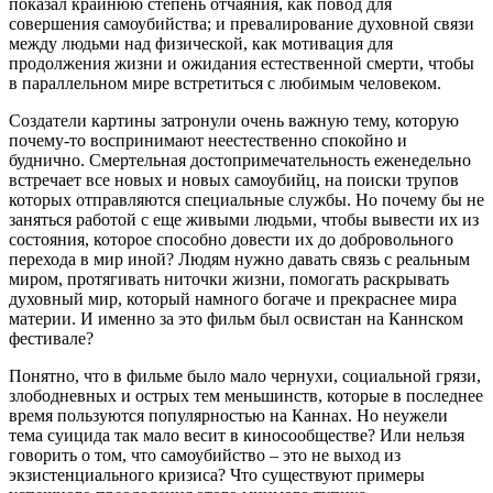
показал крайнюю степень отчаяния, как повод для
совершения самоубийства; и превалирование духовной связи
между людьми над физической, как мотивация для
продолжения жизни и ожидания естественной смерти, чтобы
в параллельном мире встретиться с любимым человеком.
Создатели картины затронули очень важную тему, которую
почему-то воспринимают неестественно спокойно и
буднично. Смертельная достопримечательность еженедельно
встречает все новых и новых самоубийц, на поиски трупов
которых отправляются специальные службы. Но почему бы не
заняться работой с еще живыми людьми, чтобы вывести их из
состояния, которое способно довести их до добровольного
перехода в мир иной? Людям нужно давать связь с реальным
миром, протягивать ниточки жизни, помогать раскрывать
духовный мир, который намного богаче и прекраснее мира
материи. И именно за это фильм был освистан на Каннском
фестивале?
Понятно, что в фильме было мало чернухи, социальной грязи,
злободневных и острых тем меньшинств, которые в последнее
время пользуются популярностью на Каннах. Но неужели
тема суицида так мало весит в киносообществе? Или нельзя
говорить о том, что самоубийство – это не выход из
экзистенциального кризиса? Что существуют примеры