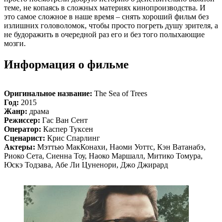
теме, не копаясь в сложных материях кинопроизводства. И
это самое сложное в наше время – снять хороший фильм без
излишних головоломок, чтобы просто погреть душу зрителя, а
не будоражить в очередной раз его и без того полыхающие
мозги.
Информация о фильме
Оригинальное название:
The Sea of Trees
Год:
2015
Жанр:
драма
Режиссер:
Гас Ван Сент
Оператор:
Каспер Туксен
Сценарист:
Крис Спарлинг
Актеры:
Мэттью МакКонахи, Наоми Уоттс, Кэн Ватанабэ,
Риоко Сета, Сиенна Тоу, Наоко Маршалл, Митико Томура,
Юскэ Тодзава, Абе Ли Цуненори, Джо Джирард