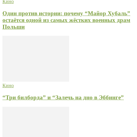
Кино
Один против истории: почему “Майор Хубаль”
остаётся одной из самых жёстких военных драм
Польши
Кино
“Три билборда” и “Залечь на дно в Эббинге”