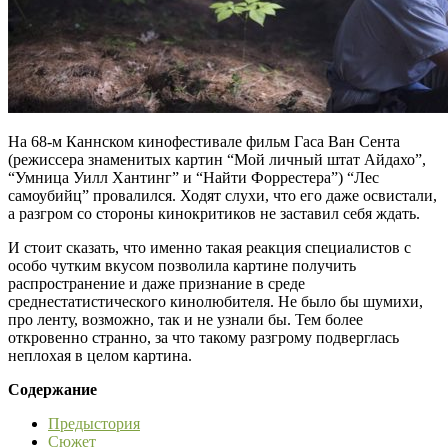
На 68-м Каннском кинофестивале фильм Гаса Ван Сента
(режиссера знаменитых картин “Мой личный штат Айдахо”,
“Умница Уилл Хантинг” и “Найти Форрестера”) “Лес
самоубийц” провалился. Ходят слухи, что его даже освистали,
а разгром со стороны кинокритиков не заставил себя ждать.
И стоит сказать, что именно такая реакция специалистов с
особо чутким вкусом позволила картине получить
распространение и даже признание в среде
среднестатистического кинолюбителя. Не было бы шумихи,
про ленту, возможно, так и не узнали бы. Тем более
откровенно странно, за что такому разгрому подверглась
неплохая в целом картина.
Содержание
Предыстория
Сюжет