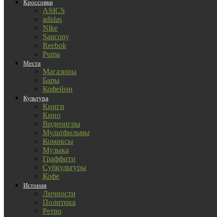
Кроссовки
ASICS
adidas
Nike
Saucony
Reebok
Puma
Места
Магазины
Бары
Кофейни
Культура
Книги
Кино
Видеоигры
Мультфильмы
Комиксы
Музыка
Граффити
Субкультуры
Кофе
История
Личности
Политика
Ретро