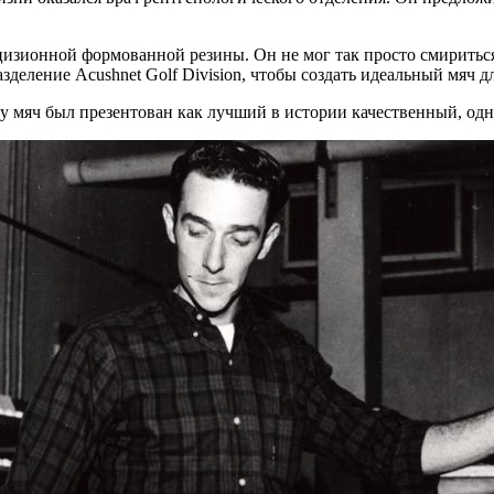
ецизионной формованной резины. Он не мог так просто смирить
зделение Аcushnet Golf Division, чтобы создать идеальный мяч д
оду мяч был презентован как лучший в истории качественный, 