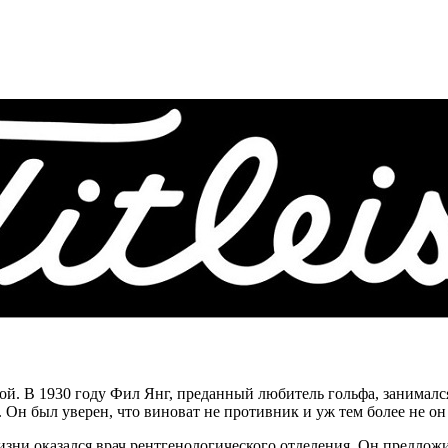
ой. В 1930 году Фил Янг, преданный любитель гольфа, занимал
Он был уверен, что виноват не противник и уж тем более не он с
ни оказался врач рентгенологического отделения. Он предложил 