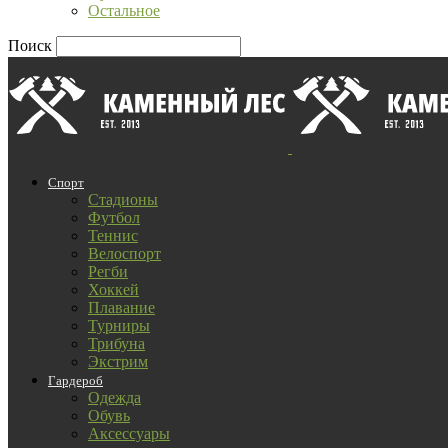
Остальное
Поиск
Спорт
Стадионы
Футбол
Теннис
Велоспорт
Регби
Хоккей
Плавание
Турниры
Трибуна
Экстрим
Гардероб
Одежда
Обувь
Аксессуары