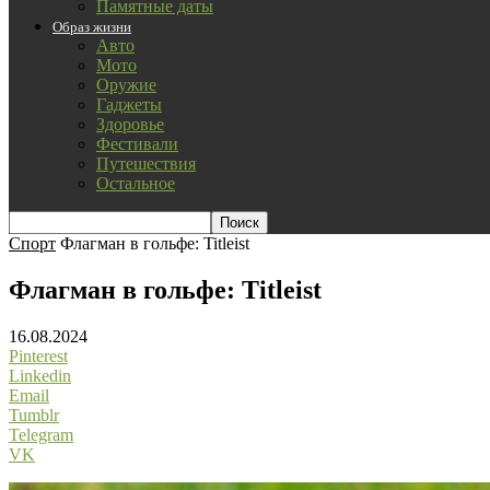
Памятные даты
Образ жизни
Авто
Мото
Оружие
Гаджеты
Здоровье
Фестивали
Путешествия
Остальное
Спорт
Флагман в гольфе: Titleist
Флагман в гольфе: Titleist
16.08.2024
Pinterest
Linkedin
Email
Tumblr
Telegram
VK