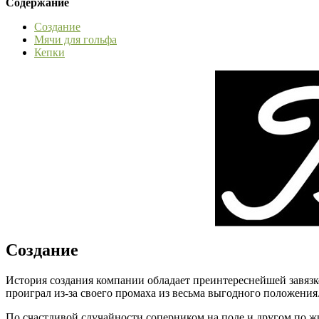
Содержание
Создание
Мячи для гольфа
Кепки
Создание
История создания компании обладает преинтереснейшей завязк
проиграл из-за своего промаха из весьма выгодного положения. 
По счастливой случайности соперником на поле и другом по жиз