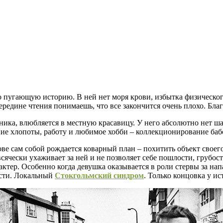
 пугающую историю. В ней нет моря крови, избытка физическог
редине чтения понимаешь, что все закончится очень плохо. Бла
ика, влюбляется в местную красавицу. У него абсолютно нет шан
ние хлопоты, работу и любимое хобби – коллекционирование баб
е сам собой рождается коварный план – похитить объект своего
всячески ухаживает за ней и не позволяет себе пошлости, грубо
актер. Особенно когда девушка оказывается в роли стервы за на
ести. Локальный
Стокгольмский синдром
. Только концовка у ис