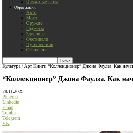
Памятные даты
Образ жизни
Авто
Мото
Оружие
Гаджеты
Здоровье
Фестивали
Путешествия
Остальное
Культура / Арт
Книги
“Коллекционер” Джона Фаулза. Как нача
“Коллекционер” Джона Фаулза. Как на
28.11.2025
Pinterest
Linkedin
Email
Tumblr
Telegram
VK