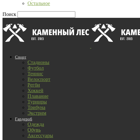
Остальное
Поиск
Спорт
Стадионы
Футбол
Теннис
Велоспорт
Регби
Хоккей
Плавание
Турниры
Трибуна
Экстрим
Гардероб
Одежда
Обувь
Аксессуары