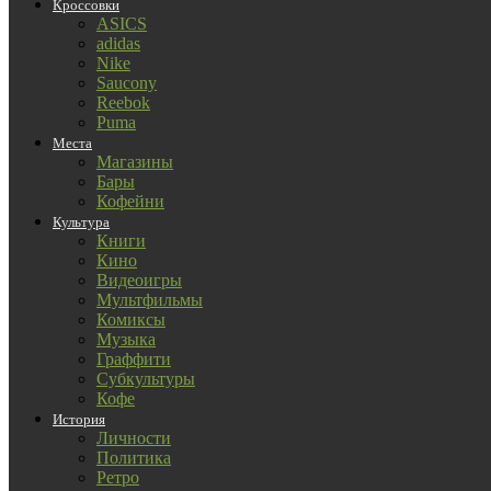
Кроссовки
ASICS
adidas
Nike
Saucony
Reebok
Puma
Места
Магазины
Бары
Кофейни
Культура
Книги
Кино
Видеоигры
Мультфильмы
Комиксы
Музыка
Граффити
Субкультуры
Кофе
История
Личности
Политика
Ретро