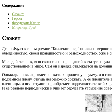
Содержание
Сюжет
Герои
Фредерик Клегг
Миранда Грей
Сюжет
Джон Фаулз в своем романе “Коллекционер” описал невероятно
обыденностью, своей правдивостью и безысходностью. Уже в се
Молодой человек, всю свою жизнь проведший в статусе неудачн
существованием в мире. Сам он изредка отвлекается на домаш
Однажды он выигрывает на скачках приличную сумму, и в голов
подземном плену, откуда невозможно сбежать. А ее пленитель 
пленницы, и вся ситуация приобретает сюрреалистический хар
И ее реально периодически начинает одолевать угрызение сов