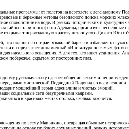
иальные программы: от полетов на вертолете к легендарному П
передовые и бережные методы безопасного поиска морских млек
ютное спокойствие на воде. В рамках исторических и культурны
ая тайны старинного форта Аделаида, организует неспешные п
же открывает первозданную красоту нетронутого Дикого Юга с 
й, что полностью стирает языковой барьер и избавляет от сухог
тента он предлагает динамичный «Инста-тур» по самым фотоге
и для идеального освещения. А для тех, кто ищет уединения, Ан
ком побережье, скрытом от посторонних глаз.
ободному русскому языку сделает общение легким и непринужде
т перед вами мистический Подводный Водопад во всем величии.
 подарит мощнейший взрыв адреналина и чистых эмоций.
ваши социальные сети безупречными кадрами.
иваться в красивых местах столько, сколько захочется.
овождения по всему Маврикию, превращая обычные исторически
кскурсии на основе глубоких архивных знаний, редких историче