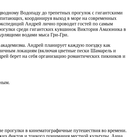
одводному Водопаду до трепетных прогулок с гигантскими
опитающих, координируя выход в море на современных
х экспедиций Андрей лично проводит гостей по самым
рогулки среди гигантских кувшинок Виктория Амазоника в
бурлящими водами мыса Гри-Гри.
о академизма. Андрей планирует каждую поездку как
ничным локациям (включая цветные пески Шамарель и
дрей берет на себя организацию романтических пикников и
нным.
е прогулки в кинематографичные путешествия во времени.
ских фактов и тонкого понимания местной культуры. Анна