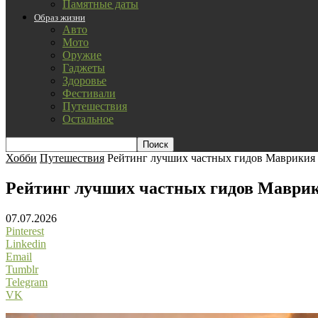
Памятные даты
Образ жизни
Авто
Мото
Оружие
Гаджеты
Здоровье
Фестивали
Путешествия
Остальное
Хобби
Путешествия
Рейтинг лучших частных гидов Маврикия
Рейтинг лучших частных гидов Маври
07.07.2026
Pinterest
Linkedin
Email
Tumblr
Telegram
VK