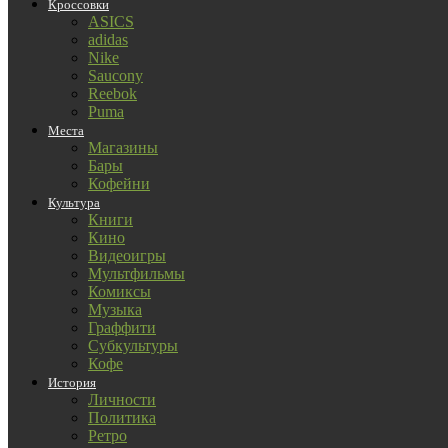
Кроссовки
ASICS
adidas
Nike
Saucony
Reebok
Puma
Места
Магазины
Бары
Кофейни
Культура
Книги
Кино
Видеоигры
Мультфильмы
Комиксы
Музыка
Граффити
Субкультуры
Кофе
История
Личности
Политика
Ретро