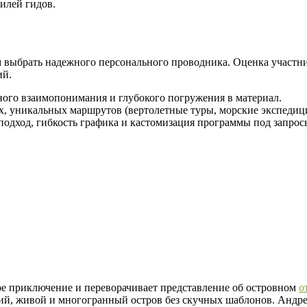
илей гидов.
м выбрать надежного персонального проводника. Оценка участни
ий.
ного взаимопонимания и глубокого погружения в материал.
, уникальных маршрутов (вертолетные туры, морские экспедици
дход, гибкость графика и кастомизация программы под запрос
е приключение и переворачивает представление об островном
о
щий, живой и многогранный остров без скучных шаблонов. Андре