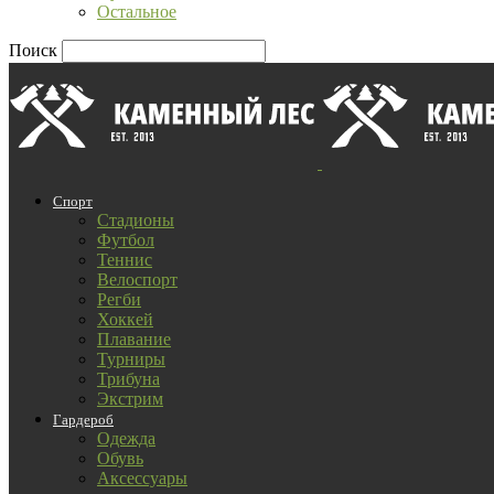
Остальное
Поиск
Спорт
Стадионы
Футбол
Теннис
Велоспорт
Регби
Хоккей
Плавание
Турниры
Трибуна
Экстрим
Гардероб
Одежда
Обувь
Аксессуары