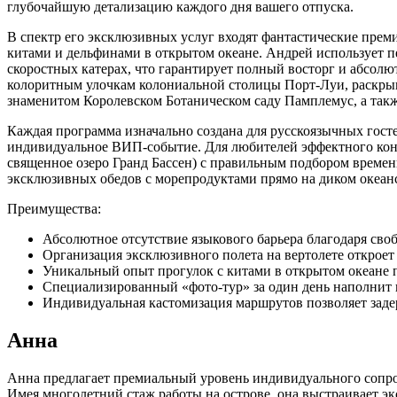
глубочайшую детализацию каждого дня вашего отпуска.
В спектр его эксклюзивных услуг входят фантастические прем
китами и дельфинами в открытом океане. Андрей использует 
скоростных катерах, что гарантирует полный восторг и абсол
колоритным улочкам колониальной столицы Порт-Луи, раскрыв
знаменитом Королевском Ботаническом саду Памплемус, а так
Каждая программа изначально создана для русскоязычных госте
индивидуальное ВИП-событие. Для любителей эффектного кон
священное озеро Гранд Бассен) с правильным подбором времен
эксклюзивных обедов с морепродуктами прямо на диком океанс
Преимущества:
Абсолютное отсутствие языкового барьера благодаря св
Организация эксклюзивного полета на вертолете открое
Уникальный опыт прогулок с китами в открытом океане
Специализированный «фото-тур» за один день наполнит 
Индивидуальная кастомизация маршрутов позволяет задерж
Анна
Анна предлагает премиальный уровень индивидуального сопр
Имея многолетний стаж работы на острове, она выстраивает э