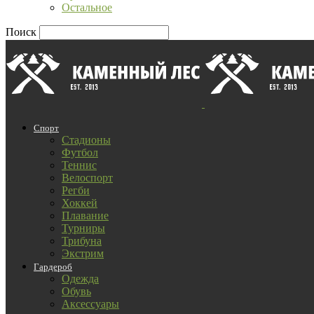
Остальное
Поиск
Спорт
Стадионы
Футбол
Теннис
Велоспорт
Регби
Хоккей
Плавание
Турниры
Трибуна
Экстрим
Гардероб
Одежда
Обувь
Аксессуары