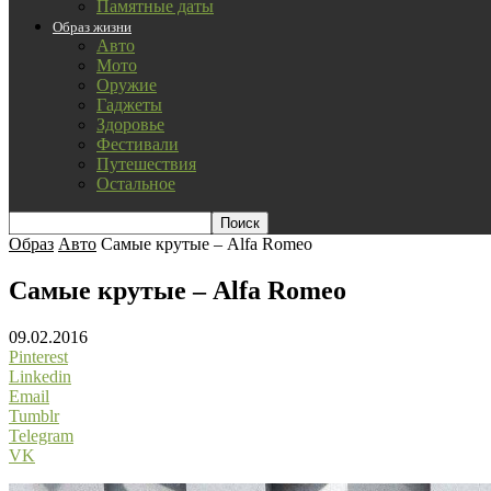
Памятные даты
Образ жизни
Авто
Мото
Оружие
Гаджеты
Здоровье
Фестивали
Путешествия
Остальное
Образ
Авто
Самые крутые – Alfa Romeo
Самые крутые – Alfa Romeo
09.02.2016
Pinterest
Linkedin
Email
Tumblr
Telegram
VK