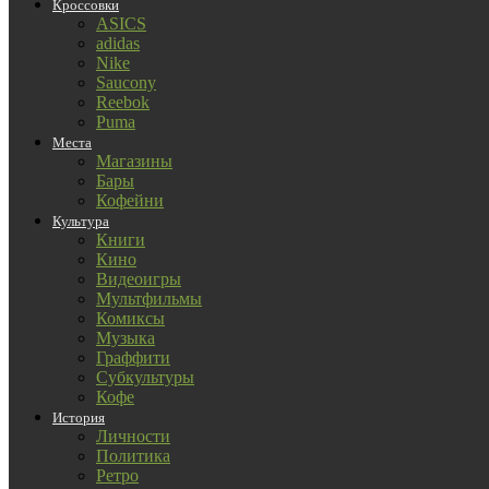
Кроссовки
ASICS
adidas
Nike
Saucony
Reebok
Puma
Места
Магазины
Бары
Кофейни
Культура
Книги
Кино
Видеоигры
Мультфильмы
Комиксы
Музыка
Граффити
Субкультуры
Кофе
История
Личности
Политика
Ретро