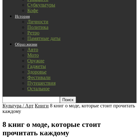
Субкультуры
Кофе
История
Личности
Политика
Ретро
Памятные даты
Образ жизни
Авто
Мото
Оружие
Гаджеты
Здоровье
Фестивали
Путешествия
Остальное
Культура / Арт
Книги
8 книг о моде, которые стоит прочитать
каждому
8 книг о моде, которые стоит
прочитать каждому