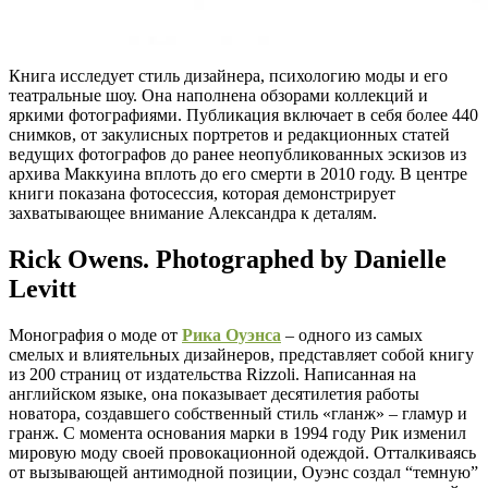
Книга исследует стиль дизайнера, психологию моды и его
театральные шоу. Она наполнена обзорами коллекций и
яркими фотографиями. Публикация включает в себя более 440
снимков, от закулисных портретов и редакционных статей
ведущих фотографов до ранее неопубликованных эскизов из
архива Маккуина вплоть до его смерти в 2010 году. В центре
книги показана фотосессия, которая демонстрирует
захватывающее внимание Александра к деталям.
Rick Owens. Photographed by Danielle
Levitt
Монография о моде от
Рика Оуэнса
– одного из самых
смелых и влиятельных дизайнеров, представляет собой книгу
из 200 страниц от издательства Rizzoli. Написанная на
английском языке, она показывает десятилетия работы
новатора, создавшего собственный стиль «гланж» – гламур и
гранж. С момента основания марки в 1994 году Рик изменил
мировую моду своей провокационной одеждой. Отталкиваясь
от вызывающей антимодной позиции, Оуэнс создал “темную”