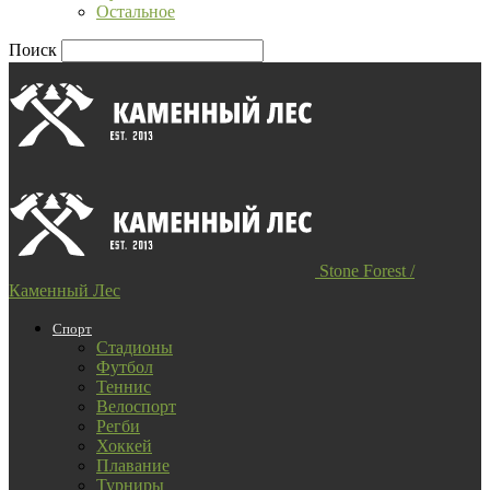
Остальное
Поиск
Stone Forest /
Каменный Лес
Спорт
Стадионы
Футбол
Теннис
Велоспорт
Регби
Хоккей
Плавание
Турниры