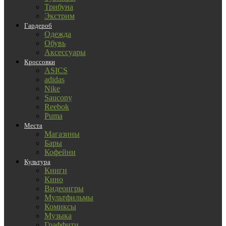
Трибуна
Экстрим
Гардероб
Одежда
Обувь
Аксессуары
Кроссовки
ASICS
adidas
Nike
Saucony
Reebok
Puma
Места
Магазины
Бары
Кофейни
Культура
Книги
Кино
Видеоигры
Мультфильмы
Комиксы
Музыка
Граффити