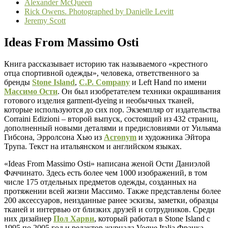
Alexander McQueen
Rick Owens. Photographed by Danielle Levitt
Jeremy Scott
Ideas From Massimo Osti
Книга рассказывает историю так называемого «крестного
отца спортивной одежды», человека, ответственного за
бренды
Stone Island
,
C.P. Company
и Left Hand по имени
Массимо Ости
. Он был изобретателем техники окрашивания
готового изделия garment-dyeing и необычных тканей,
которые используются до сих пор. Экземпляр от издательства
Corraini Edizioni – второй выпуск, состоящий из 432 страниц,
дополненный новыми деталями и предисловиями от Уильяма
Гибсона, Эрролсона Хью из
Acronym
и художника Эйтора
Трупа. Текст на итальянском и английском языках.
«Ideas From Massimo Osti» написана женой Ости Даниэлой
Фаччинато. Здесь есть более чем 1000 изображений, в том
числе 175 отдельных предметов одежды, созданных на
протяжении всей жизни Массимо. Также представлены более
200 аксессуаров, неизданные ранее эскизы, заметки, образцы
тканей и интервью от близких друзей и сотрудников. Среди
них дизайнер
Пол Харви
, который работал в Stone Island с
1995 по 2005 год и редактор журнала Vogue Italia Франка