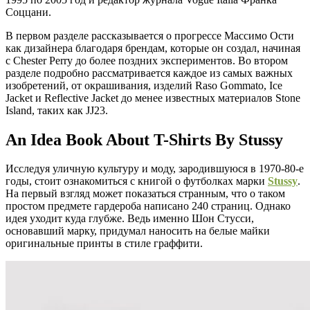
Соццани.
В первом разделе рассказывается о прогрессе Массимо Ости
как дизайнера благодаря брендам, которые он создал, начиная
с Chester Perry до более поздних экспериментов. Во втором
разделе подробно рассматривается каждое из самых важных
изобретений, от окрашивания, изделий Raso Gommato, Ice
Jacket и Reflective Jacket до менее известных материалов Stone
Island, таких как JJ23.
An Idea Book About T-Shirts By Stussy
Исследуя уличную культуру и моду, зародившуюся в 1970-80-е
годы, стоит ознакомиться с книгой о футболках марки
Stussy
.
На первый взгляд может показаться странным, что о таком
простом предмете гардероба написано 240 страниц. Однако
идея уходит куда глубже. Ведь именно Шон Стусси,
основавший марку, придумал наносить на белые майки
оригинальные принты в стиле граффити.