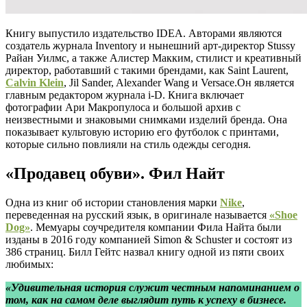
Книгу выпустило издательство IDEA. Авторами являются
создатель журнала Inventory и нынешний арт-директор Stussy
Райан Уилмс, а также Алистер Макким, стилист и креативный
директор, работавший с такими брендами, как Saint Laurent,
Calvin Klein
, Jil Sander, Alexander Wang и Versace.Он является
главным редактором журнала i-D. Книга включает
фотографии Ари Макропулоса и большой архив с
неизвестными и знаковыми снимками изделий бренда. Она
показывает культовую историю его футболок с принтами,
которые сильно повлияли на стиль одежды сегодня.
«Продавец обуви». Фил Найт
Одна из книг об истории становления марки
Nike
,
переведенная на русский язык, в оригинале называется
«Shoe
Dog»
. Мемуары соучредителя компании Фила Найта были
изданы в 2016 году компанией Simon & Schuster и состоят из
386 страниц. Билл Гейтс назвал книгу одной из пяти своих
любимых:
«Удивительная история служит честным напоминанием о
том, как на самом деле выглядит путь к успеху в бизнесе.