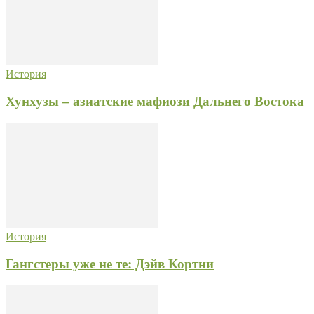
История
Хунхузы – азиатские мафиози Дальнего Востока
История
Гангстеры уже не те: Дэйв Кортни