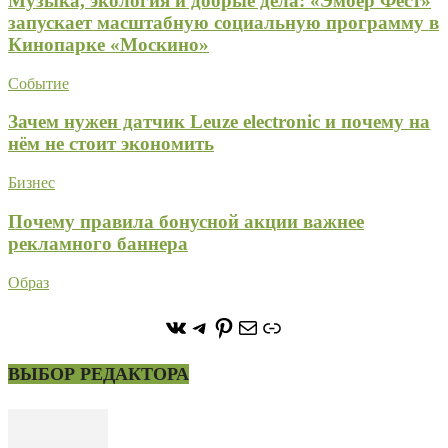
Музыка, экология и добрые дела: «Эмбер Фест»
запускает масштабную социальную программу в
Кинопарке «Москино»
Событие
Зачем нужен датчик Leuze electronic и почему на
нём не стоит экономить
Бизнес
Почему правила бонусной акции важнее
рекламного баннера
Образ
https://vk.com/stone_forest_
https://t.me/stoneforest
https://ru.pinterest.com/
Почта
Ссылка
ВЫБОР РЕДАКТОРА