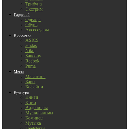
Трибуна
Экстрим
Гардероб
Одежда
Обувь
Аксессуары
Кроссовки
ASICS
adidas
Nike
Saucony
Reebok
Puma
Места
Магазины
Бары
Кофейни
Культура
Книги
Кино
Видеоигры
Мультфильмы
Комиксы
Музыка
Граффити