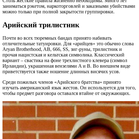
Столь жесткие правила жизненно необходимы. Много лет
заниматься рэкетом, наркоторговлей и заказными убийствами
можно только при полной закрытости группировки.
Арийский трилистник
Почти во всех тюремных бандах принято набивать
отличительные татуировки. Для «арийцев» это обычно слова
Aryan Brotherhood, AB, 666, SS, зиг-руны, трилистник и
прочая нацистская и кельтская символика. Классический
вариант – свастика на фоне трехлистного клевера (символ
Ирландии), украшенная вензелями A и B. Во внешнем виде
приветствуется также ношение длинных висячих усов.
Среди пожилых членов «Арийского братства» принято
изучать американский язык жестов. Он используется для того,
чтобы предмет разговора оставался втайне от окружающих.