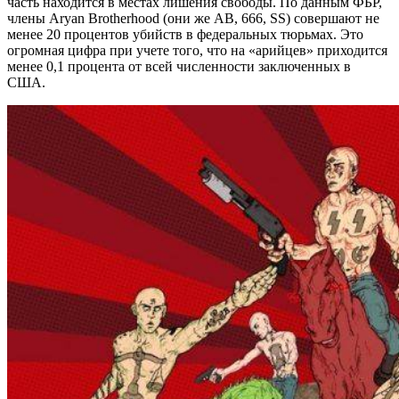
часть находится в местах лишения свободы. По данным ФБР,
члены Aryan Brotherhood (они же AB, 666, SS) совершают не
менее 20 процентов убийств в федеральных тюрьмах. Это
огромная цифра при учете того, что на «арийцев» приходится
менее 0,1 процента от всей численности заключенных в
США.