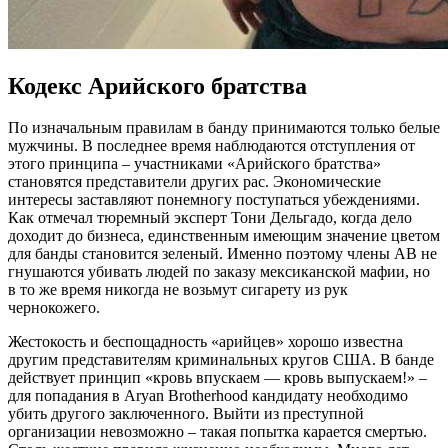
Кодекс Арийского братства
По изначальным правилам в банду принимаются только белые
мужчины. В последнее время наблюдаются отступления от
этого принципа – участниками «Арийского братства»
становятся представители других рас. Экономические
интересы заставляют понемногу поступаться убеждениями.
Как отмечал тюремный эксперт Тони Дельгадо, когда дело
доходит до бизнеса, единственным имеющим значение цветом
для банды становится зеленый. Именно поэтому члены AB не
гнушаются убивать людей по заказу мексиканской мафии, но
в то же время никогда не возьмут сигарету из рук
чернокожего.
Жестокость и беспощадность «арийцев» хорошо известна
другим представителям криминальных кругов США. В банде
действует принцип «кровь впускаем — кровь выпускаем!» –
для попадания в Aryan Brotherhood кандидату необходимо
убить другого заключенного. Выйти из преступной
организации невозможно – такая попытка карается смертью.