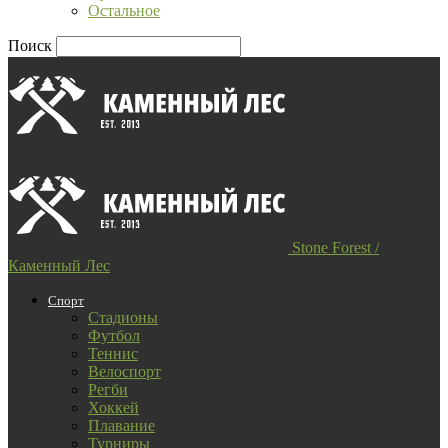
Остальное
Поиск
Stone Forest /
Каменный Лес
Спорт
Стадионы
Футбол
Теннис
Велоспорт
Регби
Хоккей
Плавание
Турниры