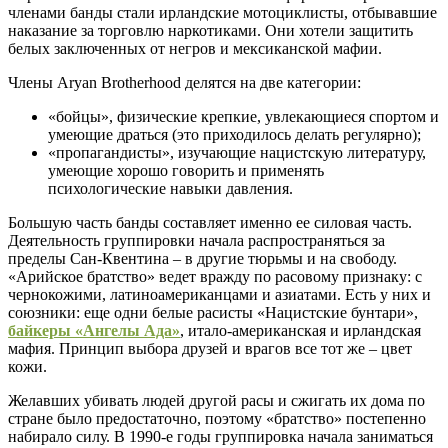
членами банды стали ирландские мотоциклисты, отбывавшие
наказание за торговлю наркотиками. Они хотели защитить
белых заключенных от негров и мексиканской мафии.
Члены Aryan Brotherhood делятся на две категории:
«бойцы», физические крепкие, увлекающиеся спортом и
умеющие драться (это приходилось делать регулярно);
«пропагандисты», изучающие нацистскую литературу,
умеющие хорошо говорить и применять
психологические навыки давления.
Большую часть банды составляет именно ее силовая часть.
Деятельность группировки начала распространяться за
пределы Сан-Квентина – в другие тюрьмы и на свободу.
«Арийское братство» ведет вражду по расовому признаку: с
чернокожими, латиноамериканцами и азиатами. Есть у них и
союзники: еще одни белые расисты «Нацистские бунтари»,
байкеры «Ангелы Ада»
, итало-американская и ирландская
мафия. Принцип выбора друзей и врагов все тот же – цвет
кожи.
Желавших убивать людей другой расы и сжигать их дома по
стране было предостаточно, поэтому «братство» постепенно
набирало силу. В 1990-е годы группировка начала заниматься