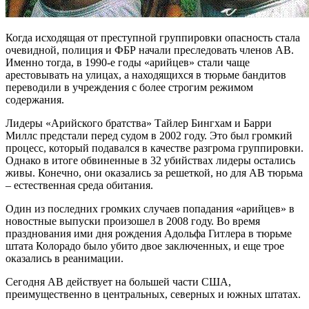
Когда исходящая от преступной группировки опасность стала
очевидной, полиция и ФБР начали преследовать членов AB.
Именно тогда, в 1990-е годы «арийцев» стали чаще
арестовывать на улицах, а находящихся в тюрьме бандитов
переводили в учреждения с более строгим режимом
содержания.
Лидеры «Арийского братства» Тайлер Бингхам и Барри
Миллс предстали перед судом в 2002 году. Это был громкий
процесс, который подавался в качестве разгрома группировки.
Однако в итоге обвиненные в 32 убийствах лидеры остались
живы. Конечно, они оказались за решеткой, но для AB тюрьма
– естественная среда обитания.
Один из последних громких случаев попадания «арийцев» в
новостные выпуски произошел в 2008 году. Во время
празднования ими дня рождения Адольфа Гитлера в тюрьме
штата Колорадо было убито двое заключенных, и еще трое
оказались в реанимации.
Сегодня AB действует на большей части США,
преимущественно в центральных, северных и южных штатах.