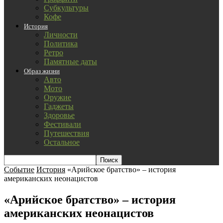
Субкультуры
Кофе
История
Личности
Политика
Ретро
Памятные даты
Образ жизни
Авто
Мото
Оружие
Гаджеты
Здоровье
Фестивали
Путешествия
Остальное
Событие
История
«Арийское братство» – история
американских неонацистов
«Арийское братство» – история
американских неонацистов