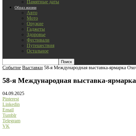
Памятные даты
Образ жизни
Авто
Мото
Оружие
Гаджеты
Здоровье
Фестивали
Путешествия
Остальное
Событие
Выставки
58-я Международная выставка-ярмарка Охо
58-я Международная выставка-ярмарка 
04.09.2025
Pinterest
Linkedin
Email
Tumblr
Telegram
VK