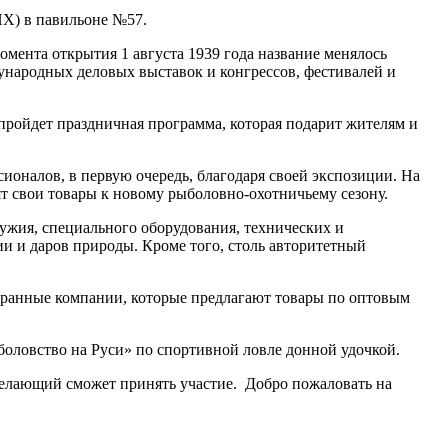
НХ) в павильоне №57.
ента открытия 1 августа 1939 года название менялось
ародных деловых выставок и конгрессов, фестивалей и
 пройдет праздничная программа, которая подарит жителям и
ионалов, в первую очередь, благодаря своей экспозиции. На
вят свои товары к новому рыболовно-охотничьему сезону.
ружия, специального оборудования, технических и
ии и даров природы. Кроме того, столь авторитетный
странные компании, которые предлагают товары по оптовым
ыболовство на Руси» по спортивной ловле донной удочкой.
 желающий сможет принять участие. Добро пожаловать на