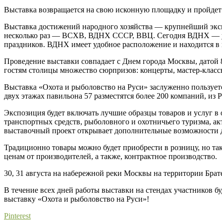
Выставка возвращается на свою исконную площадку и пройдет
Выставка достижений народного хозяйства — крупнейший эксп
несколько раз — ВСХВ, ВДНХ СССР, ВВЦ. Сегодня ВДНХ — уни
праздников. ВДНХ имеет удобное расположение и находится в
Проведение выставки совпадает с Днем города Москвы, датой 
гостям столицы множество сюрпризов: концерты, мастер-класс
Выставка «Охота и рыболовство на Руси» заслуженно пользуетс
двух этажах павильона 57 разместятся более 200 компаний, из 
Экспозиция будет включать лучшие образцы товаров и услуг в 
транспортных средств, рыболовного и охотничьего туризма, а
выставочный проект открывает дополнительные возможности д
Традиционно товары можно будет приобрести в розницу, но та
ценам от производителей, а также, контрактное производство.
30, 31 августа на набережной реки Москвы на территории Бра
В течение всех дней работы выставки на стендах участников 
выставку «Охота и рыболовство на Руси»!
Pinterest