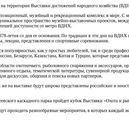
 на территории Выставки достижений народного хозяйства (ВД
озиционный, музейный и рекреационный комплекс в мире. С мом
кальное пространство музейно-выставочных проектов, междун
 пешей доступности от метро ВДНХ.
878-летия со дня ее основания. По традиции в эти дни на ВДНХ
ы, лекции, представления и спортивные соревнования.
я популярностью, как у простых любителей, так и среди професс
России, Беларуси, Казахстана, Китая и Турции, которые предста
области охотничьего, рыболовного снаряжения и аксессуаров, о
ктивного отдыха, тематической литературы, сувенирной продукц
ля дискуссии, общения и поиска новых партнеров.
к же на выставке будут широко представлены российские и ино
теевского каскадного парка пройдет кубок Выставки «Охота и р
будут проходить разнообразные мероприятия, в которых каждый