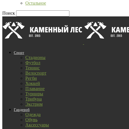
Остальное
Поиск
Спорт
Стадионы
Футбол
Теннис
Велоспорт
Регби
Хоккей
Плавание
Турниры
Трибуна
Экстрим
Гардероб
Одежда
Обувь
Аксессуары