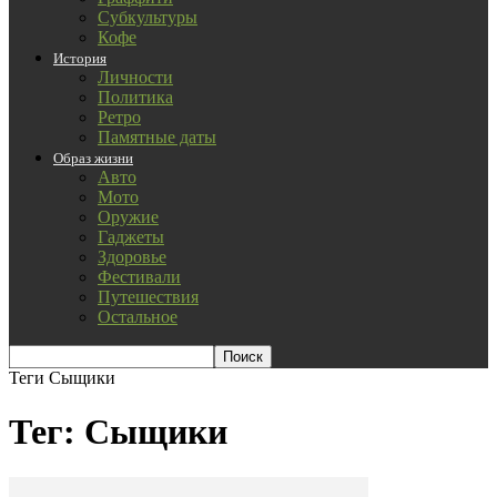
Субкультуры
Кофе
История
Личности
Политика
Ретро
Памятные даты
Образ жизни
Авто
Мото
Оружие
Гаджеты
Здоровье
Фестивали
Путешествия
Остальное
Теги
Сыщики
Тег: Сыщики