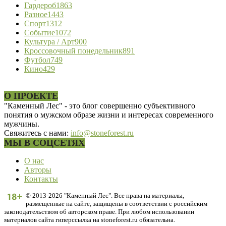
Гардероб
1863
Разное
1443
Спорт
1312
Событие
1072
Культура / Арт
900
Кроссовочный понедельник
891
Футбол
749
Кино
429
О ПРОЕКТЕ
"Каменный Лес" - это блог совершенно субъективного
понятия о мужском образе жизни и интересах современного
мужчины.
Свяжитесь с нами:
info@stoneforest.ru
МЫ В СОЦСЕТЯХ
О нас
Авторы
Контакты
© 2013-2026 "Каменный Лес". Все права на материалы,
размещенные на сайте, защищены в соответствии с российским
законодательством об авторском праве. При любом использовании
материалов сайта гиперссылка на stoneforest.ru обязательна.