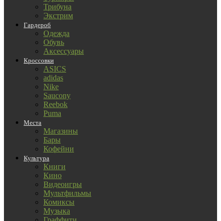
Трибуна
Экстрим
Гардероб
Одежда
Обувь
Аксессуары
Кроссовки
ASICS
adidas
Nike
Saucony
Reebok
Puma
Места
Магазины
Бары
Кофейни
Культура
Книги
Кино
Видеоигры
Мультфильмы
Комиксы
Музыка
Граффити