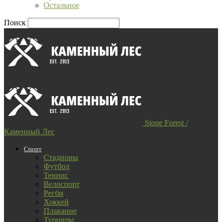
Остальное
Поиск
Stone Forest /
Каменный Лес
Спорт
Стадионы
Футбол
Теннис
Велоспорт
Регби
Хоккей
Плавание
Турниры