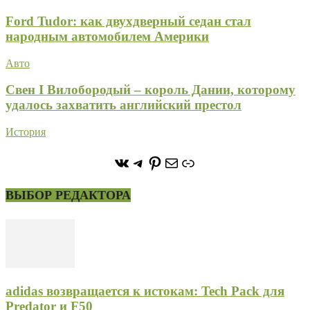
Ford Tudor: как двухдверный седан стал
народным автомобилем Америки
Авто
Свен I Вилобородый – король Дании, которому
удалось захватить английский престол
История
https://vk.com/stone_forest_
https://t.me/stoneforest
https://ru.pinterest.com/
Почта
Ссылка
ВЫБОР РЕДАКТОРА
adidas возвращается к истокам: Tech Pack для
Predator и F50