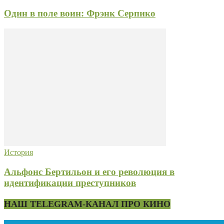
Один в поле воин: Фрэнк Серпико
История
Альфонс Бертильон и его революция в
идентификации преступников
НАШ TELEGRAM-КАНАЛ ПРО КИНО