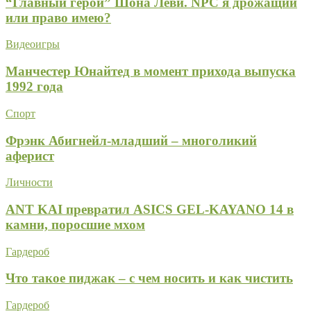
“Главный герой” Шона Леви. NPC я дрожащий
или право имею?
Видеоигры
Манчестер Юнайтед в момент прихода выпуска
1992 года
Спорт
Фрэнк Абигнейл-младший – многоликий
аферист
Личности
ANT KAI превратил ASICS GEL-KAYANO 14 в
камни, поросшие мхом
Гардероб
Что такое пиджак – с чем носить и как чистить
Гардероб