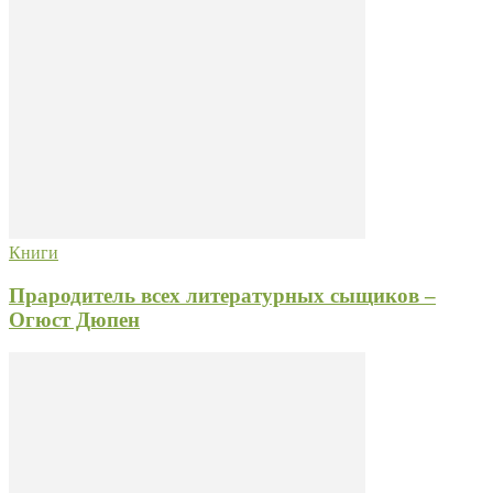
Книги
Прародитель всех литературных сыщиков –
Огюст Дюпен