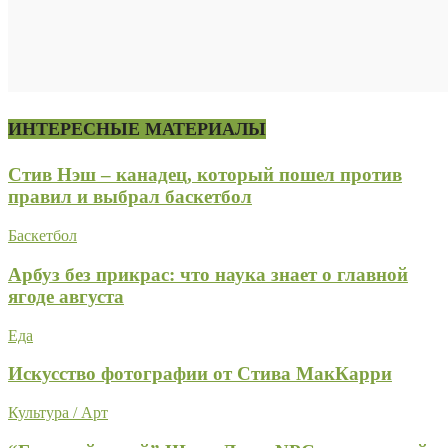
ИНТЕРЕСНЫЕ МАТЕРИАЛЫ
Стив Нэш – канадец, который пошел против
правил и выбрал баскетбол
Баскетбол
Арбуз без прикрас: что наука знает о главной
ягоде августа
Еда
Искусство фотографии от Стива МакКарри
Культура / Арт