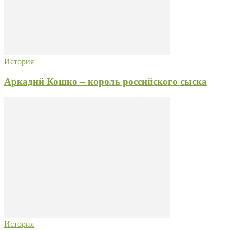
История
Аркадий Кошко – король российского сыска
История