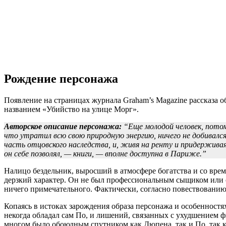
Рождение персонажа
Появление на страницах журнала Graham’s Magazine рассказа 
названием «Убийство на улице Морг».
Авторское описание персонажа:
“Еще молодой человек, потом
что утратил всю свою природную энергию, ничего не добивалс
часть отцовского наследства, и, живя на ренту и придержива
он себе позволял, — книги, — вполне доступна в Париже.”
Налицо бездельник, выросший в атмосфере богатства и со вре
дерзкий характер. Он не был профессиональным сыщиком или с
ничего примечательного. Фактически, согласно повествованию 
Копаясь в истоках зарождения образа персонажа и особенностя
некогда обладал сам По, и лишений, связанных с ухудшением ф
многом было обоюдным спутником как Дюпена, так и По, так к