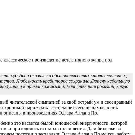
е классическое произведение детективного жанра под
сти судьбы и оказался в обстоятельствах столь плачевных,
гатства. Любезность кредиторов сохранила Дюпену небольшую
равнодушный к приманкам жизни. Единственная роскошь, какую
нный читательской симпатией за свой острый ум и своенравный
 хроникой парижских газет, чаще всего не находя в них
ыли описаны в произведениях Эдгара Аллана По.
обенно это касается былой юношеской энергичности, которой
 семьи приходилось испытывать лишения. Да и безделье во
голем постоянно заставляли Эдгара Аллана По менять работу,