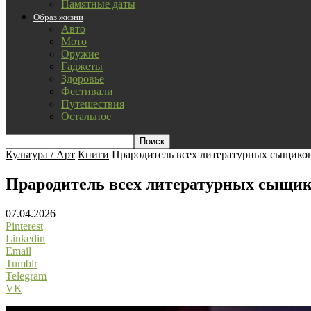
Памятные даты
Образ жизни
Авто
Мото
Оружие
Гаджеты
Здоровье
Фестивали
Путешествия
Остальное
Культура / Арт
Книги
Прародитель всех литературных сыщико
Прародитель всех литературных сыщик
07.04.2026
Pinterest
Linkedin
Email
Tumblr
Telegram
VK