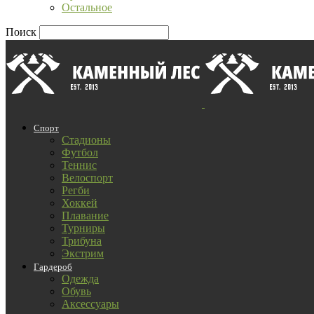
Остальное
Поиск
Спорт
Стадионы
Футбол
Теннис
Велоспорт
Регби
Хоккей
Плавание
Турниры
Трибуна
Экстрим
Гардероб
Одежда
Обувь
Аксессуары