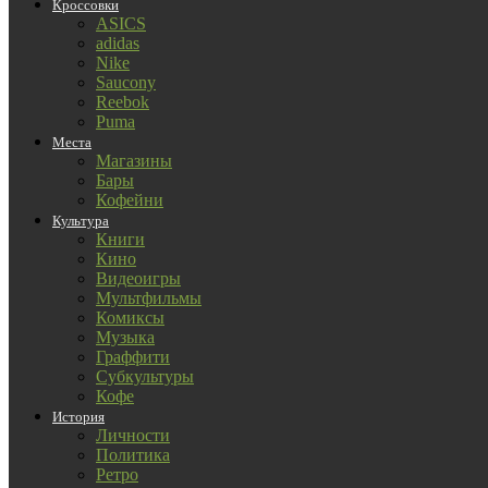
Кроссовки
ASICS
adidas
Nike
Saucony
Reebok
Puma
Места
Магазины
Бары
Кофейни
Культура
Книги
Кино
Видеоигры
Мультфильмы
Комиксы
Музыка
Граффити
Субкультуры
Кофе
История
Личности
Политика
Ретро