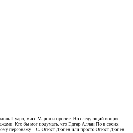
ркюль Пуаро, мисс Марпл и прочие. Но следующий вопрос
ажами. Кто бы мог подумать, что Эдгар Аллан По в своих
 этому персонажу – С. Огюст Дюпен или просто Огюст Дюпен.