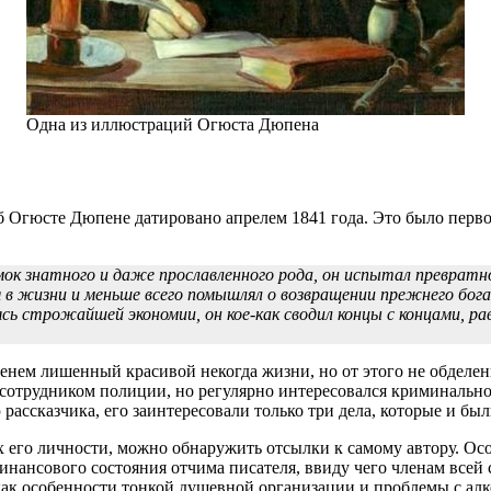
Одна из иллюстраций Огюста Дюпена
об Огюсте Дюпене датировано апрелем 1841 года. Это было перво
ок знатного и даже прославленного рода, он испытал превратно
я в жизни и меньше всего помышлял о возвращении прежнего бо
ясь строжайшей экономии, он кое-как сводил концы с концами, 
менем лишенный красивой некогда жизни, но от этого не обделе
отрудником полиции, но регулярно интересовался криминальной
рассказчика, его заинтересовали только три дела, которые и б
х его личности, можно обнаружить отсылки к самому автору. Ос
инансового состояния отчима писателя, ввиду чего членам всей
ак особенности тонкой душевной организации и проблемы с алко