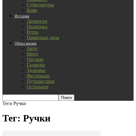
Субкультуры
Кофе
История
Личности
Политика
Ретро
Памятные даты
Образ жизни
Авто
Мото
Оружие
Гаджеты
Здоровье
Фестивали
Путешествия
Остальное
Теги
Ручки
Тег: Ручки