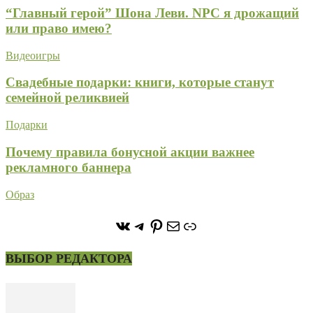
“Главный герой” Шона Леви. NPC я дрожащий
или право имею?
Видеоигры
Свадебные подарки: книги, которые станут
семейной реликвией
Подарки
Почему правила бонусной акции важнее
рекламного баннера
Образ
https://vk.com/stone_forest_
https://t.me/stoneforest
https://ru.pinterest.com/
Почта
Ссылка
ВЫБОР РЕДАКТОРА