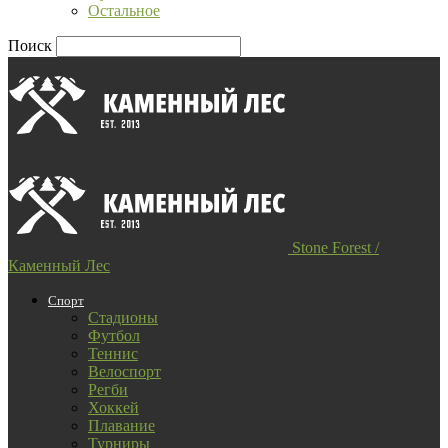
Остальное
Поиск
Stone Forest /
Каменный Лес
Спорт
Стадионы
Футбол
Теннис
Велоспорт
Регби
Хоккей
Плавание
Турниры