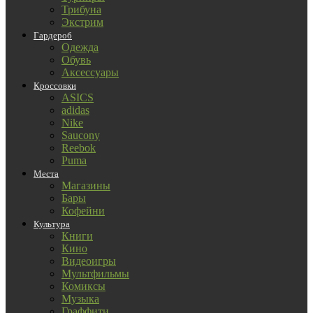
Трибуна
Экстрим
Гардероб
Одежда
Обувь
Аксессуары
Кроссовки
ASICS
adidas
Nike
Saucony
Reebok
Puma
Места
Магазины
Бары
Кофейни
Культура
Книги
Кино
Видеоигры
Мультфильмы
Комиксы
Музыка
Граффити