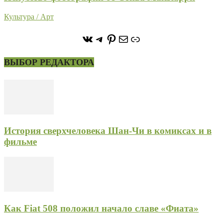
Культура / Арт
https://vk.com/stone_forest_
https://t.me/stoneforest
https://ru.pinterest.com/
Почта
Ссылка
ВЫБОР РЕДАКТОРА
История сверхчеловека Шан-Чи в комиксах и в
фильме
Как Fiat 508 положил начало славе «Фиата»