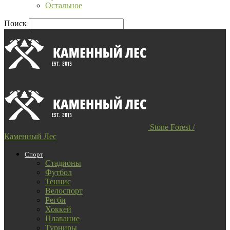
Остальное
Поиск
Stone Forest /
Каменный Лес
Спорт
Стадионы
Футбол
Теннис
Велоспорт
Регби
Хоккей
Плавание
Турниры