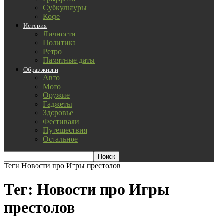
Субкультуры
Кофе
История
Личности
Политика
Ретро
Памятные даты
Образ жизни
Авто
Мото
Оружие
Гаджеты
Здоровье
Фестивали
Путешествия
Остальное
Теги
Новости про Игры престолов
Тег: Новости про Игры
престолов