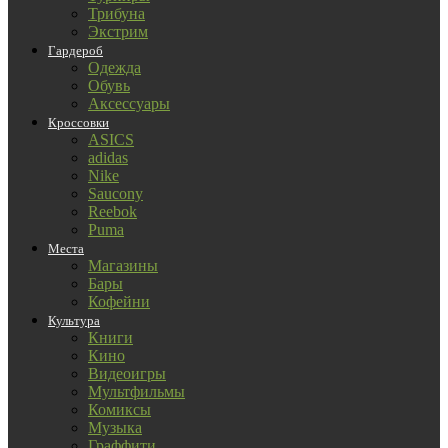
Трибуна
Экстрим
Гардероб
Одежда
Обувь
Аксессуары
Кроссовки
ASICS
adidas
Nike
Saucony
Reebok
Puma
Места
Магазины
Бары
Кофейни
Культура
Книги
Кино
Видеоигры
Мультфильмы
Комиксы
Музыка
Граффити