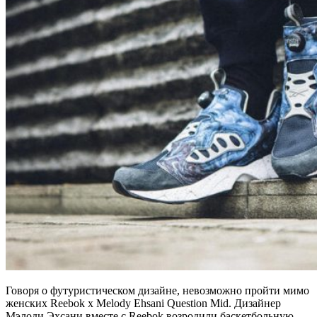
Говоря о футуристическом дизайне, невозможно пройти мимо
женских Reebok x Melody Ehsani Question Mid. Дизайнер
Мэлоди Эхсани вместе с Reebok возродили баскетбольную