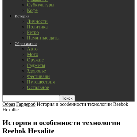
Субкультуры
Кофе
История
Личности
Политика
Ретро
Памятные даты
Образ жизни
Авто
Мото
Оружие
Гаджеты
Здоровье
Фестивали
Путешествия
Остальное
Образ
Гардероб
История и особенности технологии Reebok
Hexalite
История и особенности технологии
Reebok Hexalite