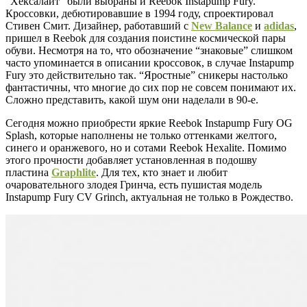
“Хексалайт” были выбраны и Reebok Instapump Fury.
Кроссовки, дебютировавшие в 1994 году, спроектировал
Стивен Смит. Дизайнер, работавший с
New Balance
и
adidas
,
пришел в Reebok для создания поистине космической пары
обуви. Несмотря на то, что обозначение “знаковые” слишком
часто упоминается в описании кроссовок, в случае Instapump
Fury это действительно так. “Яростные” сникеры настолько
фантастичны, что многие до сих пор не совсем понимают их.
Сложно представить, какой шум они наделали в 90-е.
Сегодня можно приобрести яркие Reebok Instapump Fury OG
Splash, которые наполнены не только оттенками желтого,
синего и оранжевого, но и сотами Reebok Hexalite. Помимо
этого прочности добавляет установленная в подошву
пластина
Graphlite
. Для тех, кто знает и любит
очаровательного злодея Гринча, есть пушистая модель
Instapump Fury CV Grinch, актуальная не только в Рождество.