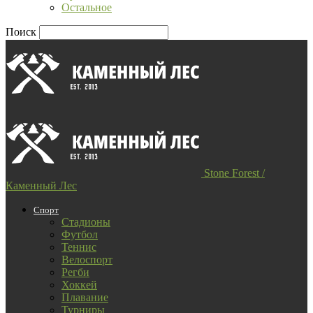
Остальное
Поиск
Stone Forest /
Каменный Лес
Спорт
Стадионы
Футбол
Теннис
Велоспорт
Регби
Хоккей
Плавание
Турниры