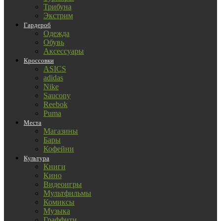
Трибуна
Экстрим
Гардероб
Одежда
Обувь
Аксессуары
Кроссовки
ASICS
adidas
Nike
Saucony
Reebok
Puma
Места
Магазины
Бары
Кофейни
Культура
Книги
Кино
Видеоигры
Мультфильмы
Комиксы
Музыка
Граффити