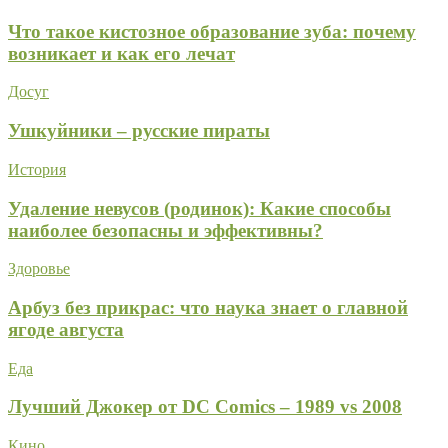
Что такое кистозное образование зуба: почему
возникает и как его лечат
Досуг
Ушкуйники – русские пираты
История
Удаление невусов (родинок): Какие способы
наиболее безопасны и эффективны?
Здоровье
Арбуз без прикрас: что наука знает о главной
ягоде августа
Еда
Лучший Джокер от DC Comics – 1989 vs 2008
Кино