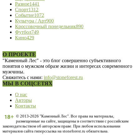
Разное
1441
Спорт
1312
Событие
1072
Культура / Арт
900
Кроссовочный понедельник
890
Футбол
749
Кино
429
О ПРОЕКТЕ
"Каменный Лес" - это блог совершенно субъективного
понятия о мужском образе жизни и интересах современного
мужчины.
Свяжитесь с нами:
info@stoneforest.ru
МЫ В СОЦСЕТЯХ
О нас
Авторы
Контакты
© 2013-2026 "Каменный Лес". Все права на материалы,
размещенные на сайте, защищены в соответствии с российским
законодательством об авторском праве. При любом использовании
материалов сайта гиперссылка на stoneforest.ru обязательна.