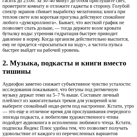
гасить до 23:00. За 30–40 минут до отбоя приглушите свет,
проветрите комнату и отложите гаджеты в сторону. Голубой
спектр экранов сбивает выработку мелатонина; книга при
теплом свете или короткая прогулка действуют спокойнее
любого «думскроллинга». Бывает, что жесткий график не
позволяет спать дольше, — тогда держите возле кровати
бутылку воды: утренняя гидратация быстрее приводит
давление в норму. Когда организм действительно выспится,
ему не придется «просыпаться на ходу», а частота пульса
быстрее выйдет на рабочий уровень.
2. Музыка, подкасты и книги вместо
тишины
Аудиофон заметно снижает субъективное чувство усталости:
исследования показывают, что бегуны под ритмичную
музыку держат темп на 5–7 % выше. Составьте личный
плейлист из зажигательных треков для ускорений или
выберите спокойный инди-ритм под настроение. Кстати, утро
— это еще и отличное время для прослушивания очередного
эпизода подкаста, а любителям художественного чтива
подойдет аудиокнига в исполнении любимого чтеца. Кстати,
подписка Яндекс Плюс удобна тем, что позволяет получать
удовольствие от каждого из перечисленных вариантов