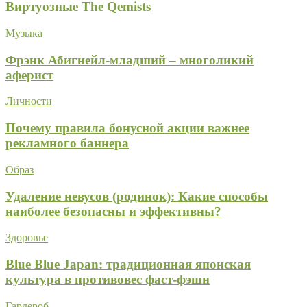
Виртуозные The Qemists
Музыка
Фрэнк Абигнейл-младший – многоликий
аферист
Личности
Почему правила бонусной акции важнее
рекламного баннера
Образ
Удаление невусов (родинок): Какие способы
наиболее безопасны и эффективны?
Здоровье
Blue Blue Japan: традиционная японская
культура в противовес фаст-фэшн
Гардероб