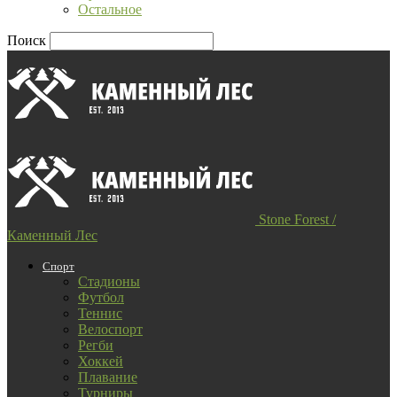
Остальное
Поиск
Stone Forest /
Каменный Лес
Спорт
Стадионы
Футбол
Теннис
Велоспорт
Регби
Хоккей
Плавание
Турниры