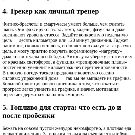
4. Трекер как личный тренер
Фитнес-браслеты и смарт-часы умеют больше, чем считать
шаги. Они фиксируют пульс, темп, каденс, фазу сна и даже
оценивают уровень стресса. Задайте конкретную недельную
цель — десять километров или 120 минут движения. Гаджет
напомнит, сколько осталось, и пошлет «похвалу» за закрытую
цель, а мозгу приятно получать дофаминовую «нагрузку»
даже от виртуального бейджа. Автопаузы уберегут статистику
от красных светофоров, а функция «тренировочные планы»
постепенно увеличит километраж без перетренированности.
В плохую погоду трекер предложит короткую сессию
силовых упражнений дома — так вы не выпадете из графика.
Большой плюс цифрового дневника в том, что откаты и
прогресс легко увидеть на графике, а значит, мотивация
перестает держаться на одних эмоциях.
5. Топливо для старта: что есть до и
после пробежки
Бежать на совсем пустой желудок некомфортно, а плотная еда
мешает движению. За полчаса до выхода съешьте что-нибудь