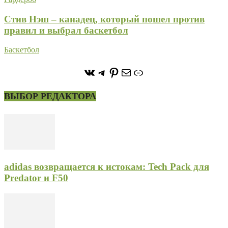
Стив Нэш – канадец, который пошел против
правил и выбрал баскетбол
Баскетбол
https://vk.com/stone_forest_
https://t.me/stoneforest
https://ru.pinterest.com/
Почта
Ссылка
ВЫБОР РЕДАКТОРА
adidas возвращается к истокам: Tech Pack для
Predator и F50