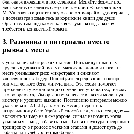
благодаря входящим в нее сервисам. Меняйте формат под
настроение: сегодня исследуйте плейлист «Золотая эпоха
MTV», завтра оцените новую серию тру-крайм аудиосериала,
а послезавтра возьмитесь за корейские книги для души.
Организм сам подскажет, какая «звуковая подзарядка»
требуется в конкретный момент.
3. Разминка и интервалы вместо
рывка с места
Суставы не любят резких стартов. Пять минут плавных
круговых движений руками, мягких наклонов и шагов на
месте уменьшают риск микротравм и снижают
«деревянность» бедер. Попробуйте чередование: полторы
минуты легкого бега, минута шага. Эта схема помогает
преодолеть ту же дистанцию с меньшей усталостью, потому
что во время ходьбы организм успевает вывести молочную
кислоту и уровнять дыхание. Постепенно интервалы можно
укорачивать: 2:1, 3:1, а к концу месяца перейти к
непрерывному бегу. Удобный способ не думать о секундах —
включить таймер на в смартфоне: сигнал напомнит, когда
ускоряться, а когда сбавить темп. Такая структура превращает
тренировку в процесс с четкими этапами и делает путь до
работы или учебы ощутимо бодрее.