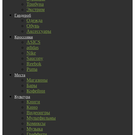
Трибуна
Экстрим
Гардероб
Одежда
Обувь
Аксессуары
Кроссовки
ASICS
adidas
Nike
Saucony
Reebok
Puma
Места
Магазины
Бары
Кофейни
Культура
Книги
Кино
Видеоигры
Мультфильмы
Комиксы
Музыка
Граффити