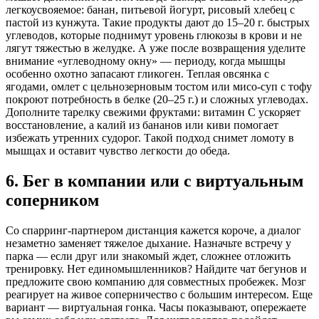
легкоусвояемое: банан, питьевой йогурт, рисовый хлебец с
пастой из кунжута. Такие продукты дают до 15–20 г. быстрых
углеводов, которые поднимут уровень глюкозы в крови и не
лягут тяжестью в желудке. А уже после возвращения уделите
внимание «углеводному окну» — периоду, когда мышцы
особенно охотно запасают гликоген. Теплая овсянка с
ягодами, омлет с цельнозерновым тостом или мисо-суп с тофу
покроют потребность в белке (20–25 г.) и сложных углеводах.
Дополните тарелку свежими фруктами: витамин С ускоряет
восстановление, а калий из бананов или киви помогает
избежать утренних судорог. Такой подход снимет ломоту в
мышцах и оставит чувство легкости до обеда.
6. Бег в компании или с виртуальным
соперником
Со спарринг-партнером дистанция кажется короче, а диалог
незаметно заменяет тяжелое дыхание. Назначьте встречу у
парка — если друг или знакомый ждет, сложнее отложить
тренировку. Нет единомышленников? Найдите чат бегунов и
предложите свою компанию для совместных пробежек. Мозг
реагирует на живое соперничество с большим интересом. Еще
вариант — виртуальная гонка. Часы показывают, опережаете