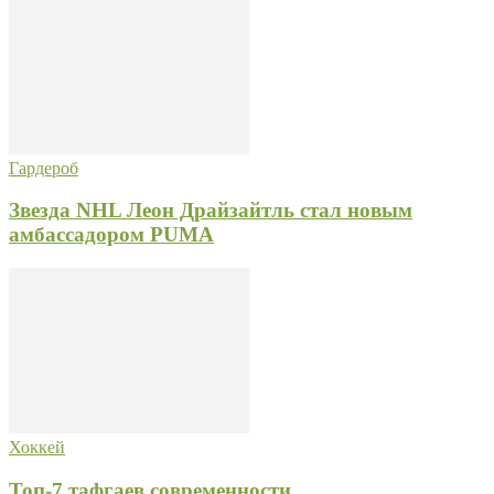
Гардероб
Звезда NHL Леон Драйзайтль стал новым
амбассадором PUMA
Хоккей
Топ-7 тафгаев современности