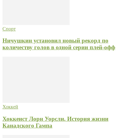
Спорт
Ничушкин установил новый рекорд по
количеству голов в одной серии плей-офф
Хоккей
Хоккеист Лорн Уорсли. История жизни
Канадского Гампа