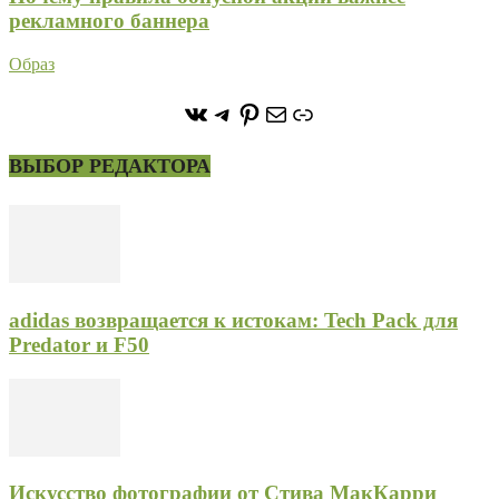
рекламного баннера
Образ
https://vk.com/stone_forest_
https://t.me/stoneforest
https://ru.pinterest.com/
Почта
Ссылка
ВЫБОР РЕДАКТОРА
adidas возвращается к истокам: Tech Pack для
Predator и F50
Искусство фотографии от Стива МакКарри