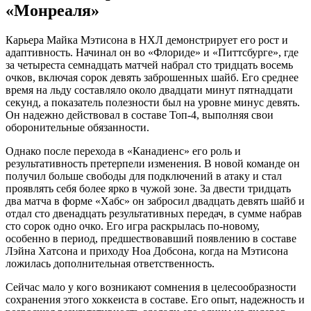
«Монреаля»
Карьера Майка Мэтисона в НХЛ демонстрирует его рост и
адаптивность. Начинал он во «Флориде» и «Питтсбурге», где
за четыреста семнадцать матчей набрал сто тридцать восемь
очков, включая сорок девять заброшенных шайб. Его среднее
время на льду составляло около двадцати минут пятнадцати
секунд, а показатель полезности был на уровне минус девять.
Он надежно действовал в составе Топ-4, выполняя свои
оборонительные обязанности.
Однако после перехода в «Канадиенс» его роль и
результативность претерпели изменения. В новой команде он
получил больше свободы для подключений в атаку и стал
проявлять себя более ярко в чужой зоне. За двести тридцать
два матча в форме «Хабс» он забросил двадцать девять шайб и
отдал сто двенадцать результативных передач, в сумме набрав
сто сорок одно очко. Его игра раскрылась по-новому,
особенно в период, предшествовавший появлению в составе
Лэйна Хатсона и приходу Ноа Добсона, когда на Мэтисона
ложилась дополнительная ответственность.
Сейчас мало у кого возникают сомнения в целесообразности
сохранения этого хоккеиста в составе. Его опыт, надежность и