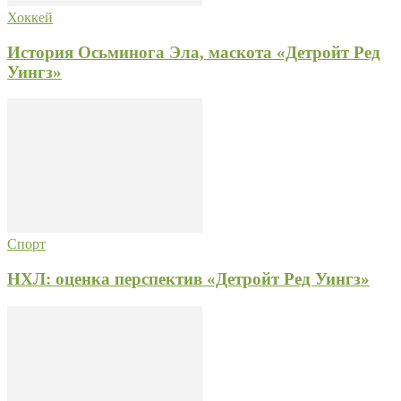
Хоккей
История Осьминога Эла, маскота «Детройт Ред
Уингз»
Спорт
НХЛ: оценка перспектив «Детройт Ред Уингз»