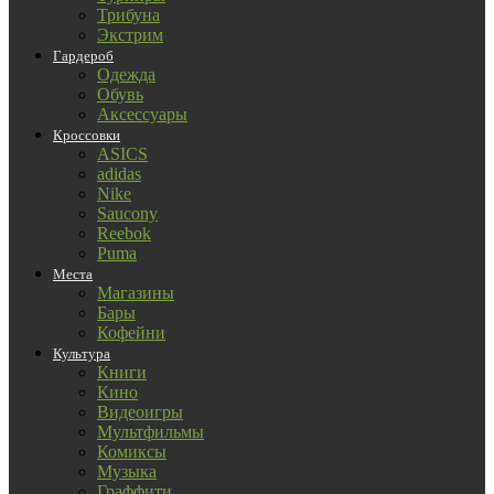
Трибуна
Экстрим
Гардероб
Одежда
Обувь
Аксессуары
Кроссовки
ASICS
adidas
Nike
Saucony
Reebok
Puma
Места
Магазины
Бары
Кофейни
Культура
Книги
Кино
Видеоигры
Мультфильмы
Комиксы
Музыка
Граффити