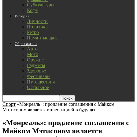
Субкультуры
Кофе
История
Личности
Политика
Ретро
Памятные даты
Образ жизни
Авто
Мото
Оружие
Гаджеты
Здоровье
Фестивали
Путешествия
Остальное
Спорт
«Монреаль»: продление соглашения с Майком
Мэтисоном является инвестицией в будущее
«Монреаль»: продление соглашения с
Майком Мэтисоном является