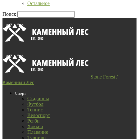
Остальное
Поиск
Stone Forest /
Каменный Лес
Спорт
Стадионы
Футбол
Теннис
Велоспорт
Регби
Хоккей
Плавание
Турниры