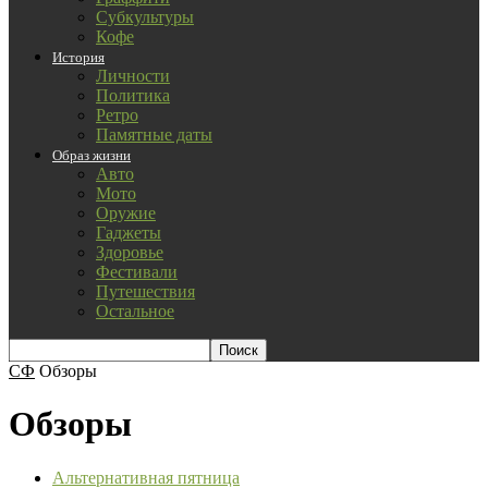
Субкультуры
Кофе
История
Личности
Политика
Ретро
Памятные даты
Образ жизни
Авто
Мото
Оружие
Гаджеты
Здоровье
Фестивали
Путешествия
Остальное
СФ
Обзоры
Обзоры
Альтернативная пятница