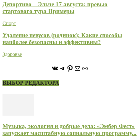
Депортиво – Эльче 17 августа: превью
стартового тура Примеры
Спорт
Удаление невусов (родинок): Какие способы
наиболее безопасны и эффективны?
Здоровье
https://vk.com/stone_forest_
https://t.me/stoneforest
https://ru.pinterest.com/
Почта
Ссылка
ВЫБОР РЕДАКТОРА
Музыка, экология и добрые дела: «Эмбер Фест»
запускает масштабную социальную программу...