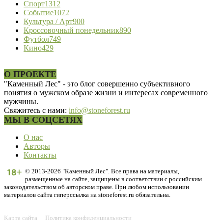
Спорт
1312
Событие
1072
Культура / Арт
900
Кроссовочный понедельник
890
Футбол
749
Кино
429
О ПРОЕКТЕ
"Каменный Лес" - это блог совершенно субъективного
понятия о мужском образе жизни и интересах современного
мужчины.
Свяжитесь с нами:
info@stoneforest.ru
МЫ В СОЦСЕТЯХ
О нас
Авторы
Контакты
© 2013-2026 "Каменный Лес". Все права на материалы,
размещенные на сайте, защищены в соответствии с российским
законодательством об авторском праве. При любом использовании
материалов сайта гиперссылка на stoneforest.ru обязательна.
Карта сайта
Политика конфиденциальности