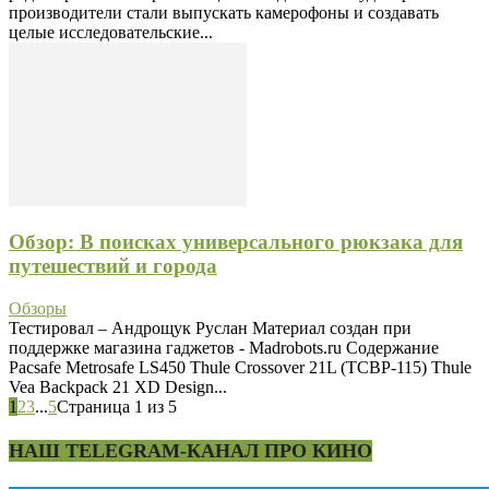
производители стали выпускать камерофоны и создавать
целые исследовательские...
Обзор: В поисках универсального рюкзака для
путешествий и города
Обзоры
Тестировал – Андрощук Руслан Материал создан при
поддержке магазина гаджетов - Madrobots.ru Содержание
Pacsafe Metrosafe LS450 Thule Crossover 21L (TCBP-115) Thule
Vea Backpack 21 XD Design...
1
2
3
...
5
Страница 1 из 5
НАШ TELEGRAM-КАНАЛ ПРО КИНО