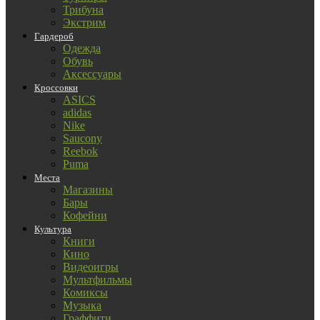
Трибуна
Экстрим
Гардероб
Одежда
Обувь
Аксессуары
Кроссовки
ASICS
adidas
Nike
Saucony
Reebok
Puma
Места
Магазины
Бары
Кофейни
Культура
Книги
Кино
Видеоигры
Мультфильмы
Комиксы
Музыка
Граффити