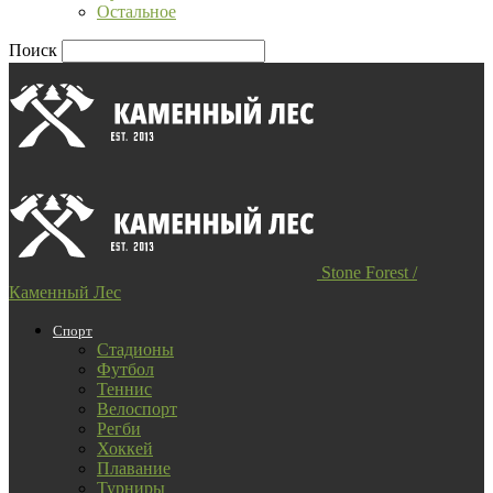
Остальное
Поиск
Stone Forest /
Каменный Лес
Спорт
Стадионы
Футбол
Теннис
Велоспорт
Регби
Хоккей
Плавание
Турниры