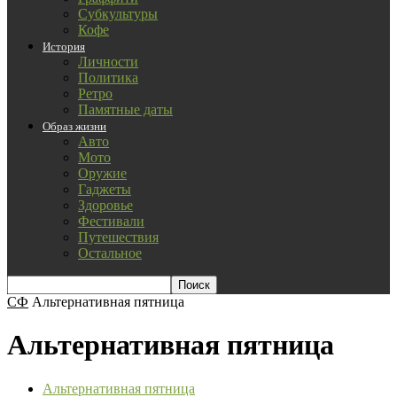
Субкультуры
Кофе
История
Личности
Политика
Ретро
Памятные даты
Образ жизни
Авто
Мото
Оружие
Гаджеты
Здоровье
Фестивали
Путешествия
Остальное
СФ
Альтернативная пятница
Альтернативная пятница
Альтернативная пятница