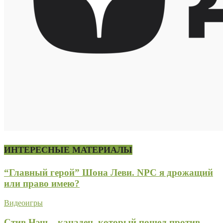
ИНТЕРЕСНЫЕ МАТЕРИАЛЫ
“Главный герой” Шона Леви. NPC я дрожащий
или право имею?
Видеоигры
Стив Нэш – канадец, который пошел против