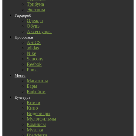
Трибуна
Экстрим
Гардероб
Одежда
Обувь
Аксессуары
Кроссовки
ASICS
adidas
Nike
Saucony
Reebok
Puma
Места
Магазины
Бары
Кофейни
Культура
Книги
Кино
Видеоигры
Мультфильмы
Комиксы
Музыка
Граффити