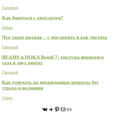
Гардероб
Как бороться с джетлагом?
Образ
Что такое пиджак – с чем носить и как чистить
Гардероб
BEAMS и HOKA Bondi 7: текстура японского
сада в двух цветах
Гардероб
Как отвечать на неожиданные вопросы без
страха и волнения
Образ
https://vk.com/stone_forest_
https://t.me/stoneforest
https://ru.pinterest.com/
Почта
Ссылка