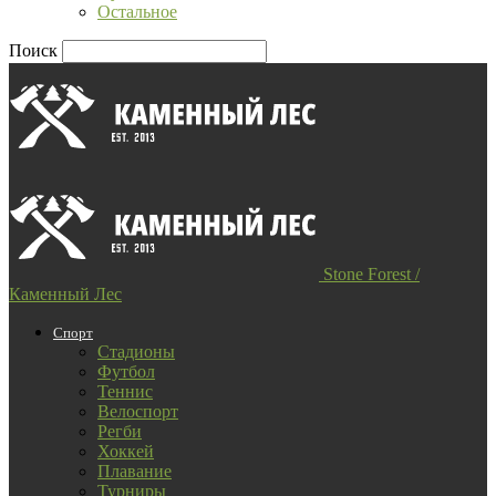
Остальное
Поиск
Stone Forest /
Каменный Лес
Спорт
Стадионы
Футбол
Теннис
Велоспорт
Регби
Хоккей
Плавание
Турниры