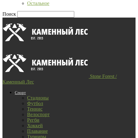
Остальное
Поиск
Stone Forest /
Каменный Лес
Спорт
Стадионы
Футбол
Теннис
Велоспорт
Регби
Хоккей
Плавание
Турниры