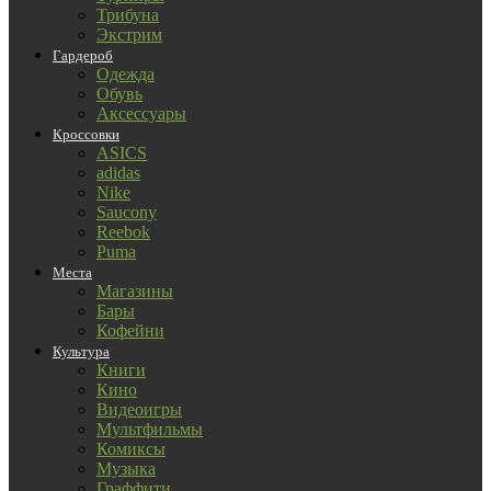
Трибуна
Экстрим
Гардероб
Одежда
Обувь
Аксессуары
Кроссовки
ASICS
adidas
Nike
Saucony
Reebok
Puma
Места
Магазины
Бары
Кофейни
Культура
Книги
Кино
Видеоигры
Мультфильмы
Комиксы
Музыка
Граффити