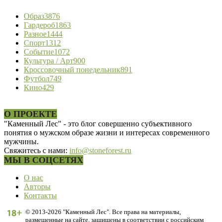
Образ
3876
Гардероб
1863
Разное
1444
Спорт
1312
Событие
1072
Культура / Арт
900
Кроссовочный понедельник
891
Футбол
749
Кино
429
О ПРОЕКТЕ
"Каменный Лес" - это блог совершенно субъективного
понятия о мужском образе жизни и интересах современного
мужчины.
Свяжитесь с нами:
info@stoneforest.ru
МЫ В СОЦСЕТЯХ
О нас
Авторы
Контакты
© 2013-2026 "Каменный Лес". Все права на материалы,
размещенные на сайте, защищены в соответствии с российским