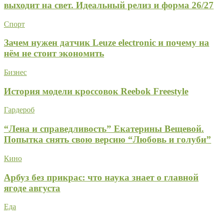
выходит на свет. Идеальный релиз и форма 26/27
Спорт
Зачем нужен датчик Leuze electronic и почему на
нём не стоит экономить
Бизнес
История модели кроссовок Reebok Freestyle
Гардероб
“Лена и справедливость” Екатерины Вещевой.
Попытка снять свою версию “Любовь и голуби”
Кино
Арбуз без прикрас: что наука знает о главной
ягоде августа
Еда