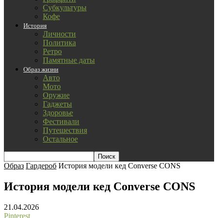
Субкультуры
Кофе
История
Личности
Политика
Ретро
Памятные даты
Образ жизни
Авто
Мото
Оружие
Гаджеты
Здоровье
Фестивали
Путешествия
Остальное
Образ
Гардероб
История модели кед Converse CONS
История модели кед Converse CONS
21.04.2026
Pinterest