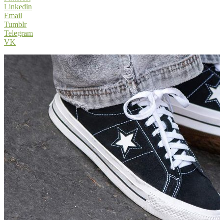
Linkedin
Email
Tumblr
Telegram
VK