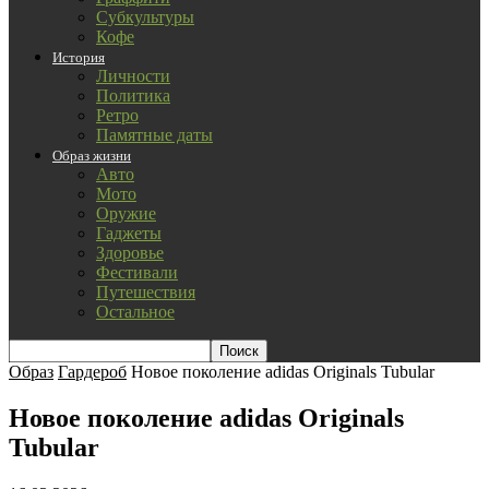
Субкультуры
Кофе
История
Личности
Политика
Ретро
Памятные даты
Образ жизни
Авто
Мото
Оружие
Гаджеты
Здоровье
Фестивали
Путешествия
Остальное
Образ
Гардероб
Новое поколение adidas Originals Tubular
Новое поколение adidas Originals
Tubular