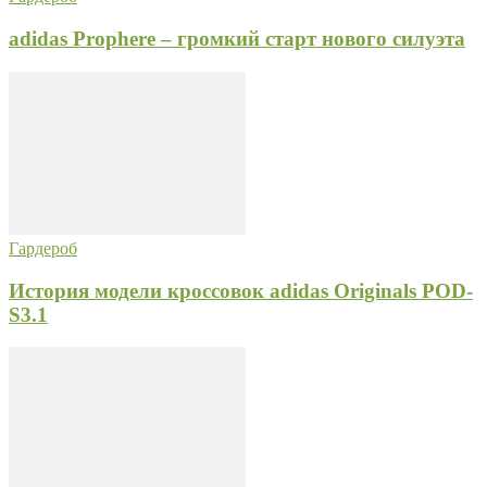
adidas Prophere – громкий старт нового силуэта
Гардероб
История модели кроссовок adidas Originals POD-
S3.1