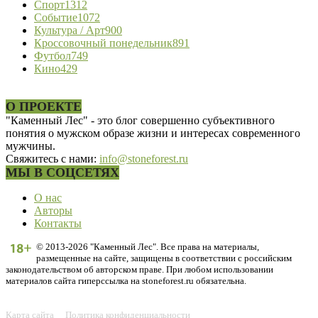
Спорт
1312
Событие
1072
Культура / Арт
900
Кроссовочный понедельник
891
Футбол
749
Кино
429
О ПРОЕКТЕ
"Каменный Лес" - это блог совершенно субъективного
понятия о мужском образе жизни и интересах современного
мужчины.
Свяжитесь с нами:
info@stoneforest.ru
МЫ В СОЦСЕТЯХ
О нас
Авторы
Контакты
© 2013-2026 "Каменный Лес". Все права на материалы,
размещенные на сайте, защищены в соответствии с российским
законодательством об авторском праве. При любом использовании
материалов сайта гиперссылка на stoneforest.ru обязательна.
Карта сайта
Политика конфиденциальности