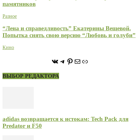
памятников
Разное
“Лена и справедливость” Екатерины Вещевой.
Попытка снять свою версию “Любовь и голуби”
Кино
https://vk.com/stone_forest_
https://t.me/stoneforest
https://ru.pinterest.com/
Почта
Ссылка
ВЫБОР РЕДАКТОРА
adidas возвращается к истокам: Tech Pack для
Predator и F50