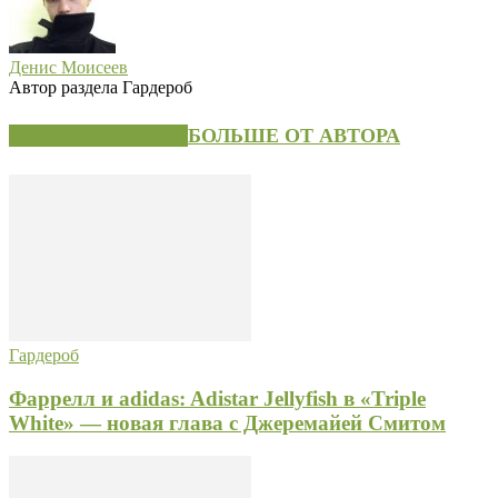
Денис Моисеев
Автор раздела Гардероб
СХОЖИЕ СТАТЬИ
БОЛЬШЕ ОТ АВТОРА
Гардероб
Фаррелл и adidas: Adistar Jellyfish в «Triple
White» — новая глава с Джеремайей Смитом