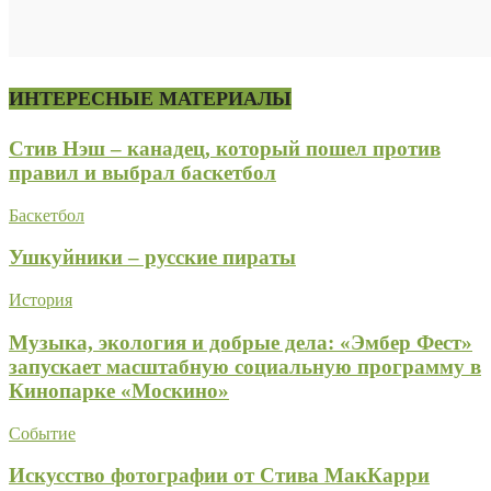
ИНТЕРЕСНЫЕ МАТЕРИАЛЫ
Стив Нэш – канадец, который пошел против
правил и выбрал баскетбол
Баскетбол
Ушкуйники – русские пираты
История
Музыка, экология и добрые дела: «Эмбер Фест»
запускает масштабную социальную программу в
Кинопарке «Москино»
Событие
Искусство фотографии от Стива МакКарри