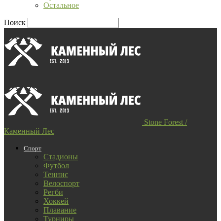
Остальное
Поиск
Stone Forest /
Каменный Лес
Спорт
Стадионы
Футбол
Теннис
Велоспорт
Регби
Хоккей
Плавание
Турниры