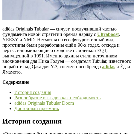
adidas Originals Tubular — силуэт, послуживший частью
фундамента новой стратегии бренда наряду с
Ultraboost
,
YEEZY и NMD. Несмотря на его футуристичный вид,
прототипы были разработаны ещё в 90-х годах, отсюда и
черты, напоминающие о сходстве с линейкой EQT,
выпущенной в 1991. Именно архивы стали источником
вдохновения для Ника Голуэя — создателя Tubular, известного
по работе над Qasa для Y-3, совместного бренда
adidas
и Ёдзи
Ямамото.
Содержание
История создания
Разнообразие взглядов как необходимость
adidas Originals Tubular Doom
Достойный преемник
История создания
«Эти кроссовки были инновационны для своего времени, но