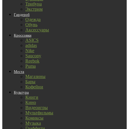
Трибуна
Экстрим
Гардероб
Одежда
Обувь
Аксессуары
Кроссовки
ASICS
adidas
Nike
Saucony
Reebok
Puma
Места
Магазины
Бары
Кофейни
Культура
Книги
Кино
Видеоигры
Мультфильмы
Комиксы
Музыка
Граффити