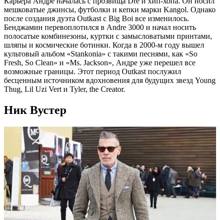
Карьера Андре началась с прозвища Dré и хип-хопа. Он носил
мешковатые джинсы, футболки и кепки марки Kangol. Однако
после создания дуэта Outkast с Big Boi все изменилось.
Бенджамин перевоплотился в Andre 3000 и начал носить
полосатые комбинезоны, куртки с замысловатыми принтами,
шляпы и космические ботинки. Когда в 2000-м году вышел
культовый альбом «Stankonia» с такими песнями, как «So
Fresh, So Clean» и «Ms. Jackson», Андре уже перешел все
возможные границы. Этот период Outkast послужил
бесценным источником вдохновения для будущих звезд Young
Thug, Lil Uzi Vert и Tyler, the Creator.
Ник Вустер