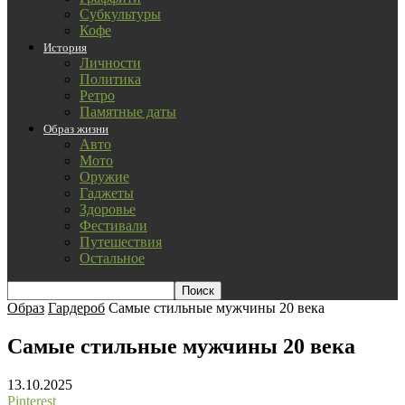
Субкультуры
Кофе
История
Личности
Политика
Ретро
Памятные даты
Образ жизни
Авто
Мото
Оружие
Гаджеты
Здоровье
Фестивали
Путешествия
Остальное
Образ
Гардероб
Самые стильные мужчины 20 века
Самые стильные мужчины 20 века
13.10.2025
Pinterest