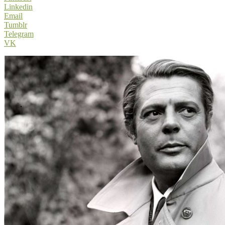
Linkedin
Email
Tumblr
Telegram
VK