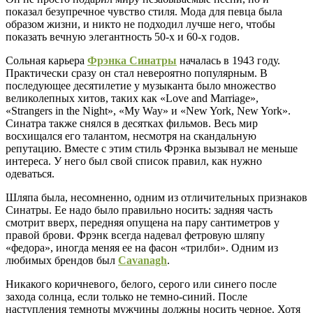
показал безупречное чувство стиля. Мода для певца была
образом жизни, и никто не подходил лучше него, чтобы
показать вечную элегантность 50-х и 60-х годов.
Сольная карьера
Фрэнка Синатры
началась в 1943 году.
Практически сразу он стал невероятно популярным. В
последующее десятилетие у музыканта было множество
великолепных хитов, таких как «Love and Marriage»,
«Strangers in the Night», «My Way» и «New York, New York».
Синатра также снялся в десятках фильмов. Весь мир
восхищался его талантом, несмотря на скандальную
репутацию. Вместе с этим стиль Фрэнка вызывал не меньше
интереса. У него был свой список правил, как нужно
одеваться.
Шляпа была, несомненно, одним из отличительных признаков
Синатры. Ее надо было правильно носить: задняя часть
смотрит вверх, передняя опущена на пару сантиметров у
правой брови. Фрэнк всегда надевал фетровую шляпу
«федора», иногда меняя ее на фасон «трилби». Одним из
любимых брендов был
Cavanagh
.
Никакого коричневого, белого, серого или синего после
захода солнца, если только не темно-синий. После
наступления темноты мужчины должны носить черное. Хотя