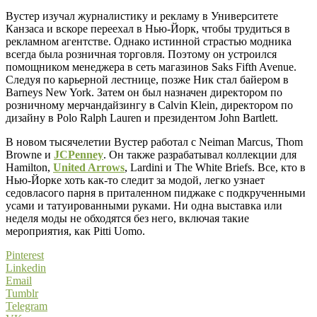
Вустер изучал журналистику и рекламу в Университете
Канзаса и вскоре переехал в Нью-Йорк, чтобы трудиться в
рекламном агентстве. Однако истинной страстью модника
всегда была розничная торговля. Поэтому он устроился
помощником менеджера в сеть магазинов Saks Fifth Avenue.
Следуя по карьерной лестнице, позже Ник стал байером в
Barneys New York. Затем он был назначен директором по
розничному мерчандайзингу в Calvin Klein, директором по
дизайну в Polo Ralph Lauren и президентом John Bartlett.
В новом тысячелетии Вустер работал с Neiman Marcus, Thom
Browne и
JCPenney
. Он также разрабатывал коллекции для
Hamilton,
United Arrows
, Lardini и The White Briefs. Все, кто в
Нью-Йорке хоть как-то следит за модой, легко узнает
седовласого парня в приталенном пиджаке с подкрученными
усами и татуированными руками. Ни одна выставка или
неделя моды не обходятся без него, включая такие
мероприятия, как Pitti Uomo.
Pinterest
Linkedin
Email
Tumblr
Telegram