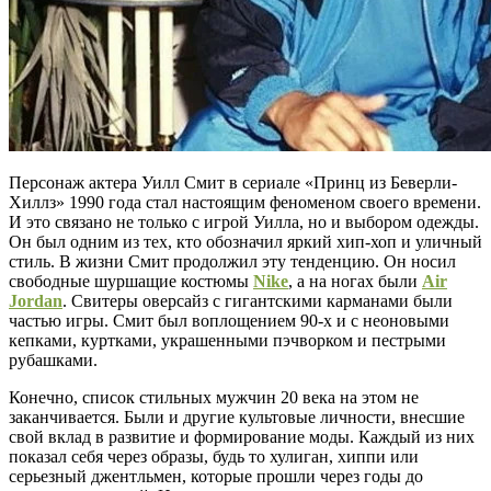
Персонаж актера Уилл Смит в сериале «Принц из Беверли-
Хиллз» 1990 года стал настоящим феноменом своего времени.
И это связано не только с игрой Уилла, но и выбором одежды.
Он был одним из тех, кто обозначил яркий хип-хоп и уличный
стиль. В жизни Смит продолжил эту тенденцию. Он носил
свободные шуршащие костюмы
Nike
, а на ногах были
Air
Jordan
. Свитеры оверсайз с гигантскими карманами были
частью игры. Смит был воплощением 90-х и с неоновыми
кепками, куртками, украшенными пэчворком и пестрыми
рубашками.
Конечно, список стильных мужчин 20 века на этом не
заканчивается. Были и другие культовые личности, внесшие
свой вклад в развитие и формирование моды. Каждый из них
показал себя через образы, будь то хулиган, хиппи или
серьезный джентльмен, которые прошли через годы до