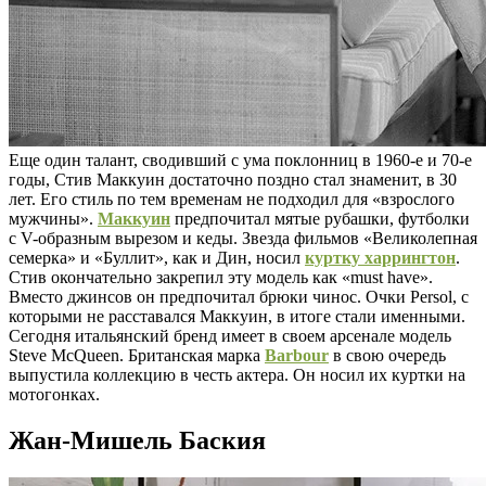
Еще один талант, сводивший с ума поклонниц в 1960-е и 70-е
годы, Стив Маккуин достаточно поздно стал знаменит, в 30
лет. Его стиль по тем временам не подходил для «взрослого
мужчины».
Маккуин
предпочитал мятые рубашки, футболки
с V-образным вырезом и кеды. Звезда фильмов «Великолепная
семерка» и «Буллит», как и Дин, носил
куртку харрингтон
.
Стив окончательно закрепил эту модель как «must have».
Вместо джинсов он предпочитал брюки чинос. Очки Persol, с
которыми не расставался Маккуин, в итоге стали именными.
Сегодня итальянский бренд имеет в своем арсенале модель
Steve McQueen. Британская марка
Barbour
в свою очередь
выпустила коллекцию в честь актера. Он носил их куртки на
мотогонках.
Жан-Мишель Баския