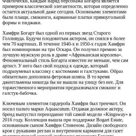
Фактически, каждый наряд персонажа Богарта является
примером классической элегантности, которая определенно
остается актуальной даже сегодня. Основными элементами
были плащи, смокинги, карманные платки прямоугольной
формы и пиджаки.
Хамфри Богарт был одной из первых звезд Старого
Голливуда. Будучи плодовитым актером, он снялся в более
чем 70 картинах. В течение 1940-х и 1950-х годов Хамфри
был номинирован на три Оскара. Он получил премию за
лучшую мужскую роль в драме «Африканская королева».
Феноменальный стиль Богарта известен не меньше, чем сам
артист. У него был свой подход к одежде, который
подразумевал классику с костюмами и галстуками. Образ
обязательно дополняла фетровая шляпа. В то время
джентльмены никогда бы не вышли на улицу без нее. Для
торжественного мероприятия предназначался смокинг и
галстук-бабочка.
Ключевым элементом гардероба Хамфри был тренчкот. Он
носил пальто марки Aquascutum. Отдавая должное актеру,
бренд выпустил переиздание той самой модели «Kingsway» в
2016 году. Коллекция вышла при поддержке Bogart Estate,
основанным сыном Хамфри Стивеном. Дизайн свободного
кроя с рукавами реглан и внутренним карманом для газет