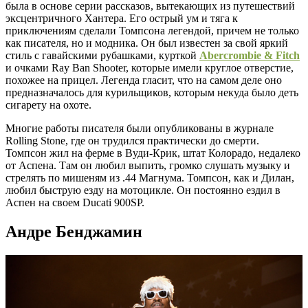
была в основе серии рассказов, вытекающих из путешествий
эксцентричного Хантера. Его острый ум и тяга к
приключениям сделали Томпсона легендой, причем не только
как писателя, но и модника. Он был известен за свой яркий
стиль с гавайскими рубашками, курткой
Abercrombie & Fitch
и очками Ray Ban Shooter, которые имели круглое отверстие,
похожее на прицел. Легенда гласит, что на самом деле оно
предназначалось для курильщиков, которым некуда было деть
сигарету на охоте.
Многие работы писателя были опубликованы в журнале
Rolling Stone, где он трудился практически до смерти.
Томпсон жил на ферме в Вуди-Крик, штат Колорадо, недалеко
от Аспена. Там он любил выпить, громко слушать музыку и
стрелять по мишеням из .44 Магнума. Томпсон, как и Дилан,
любил быструю езду на мотоцикле. Он постоянно ездил в
Аспен на своем Ducati 900SP.
Андре Бенджамин