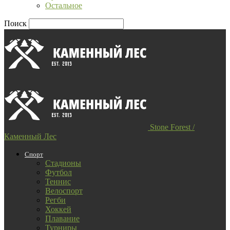
Остальное
Поиск
Stone Forest /
Каменный Лес
Спорт
Стадионы
Футбол
Теннис
Велоспорт
Регби
Хоккей
Плавание
Турниры