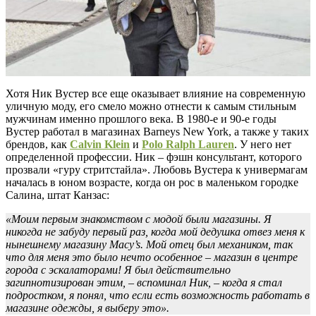
Хотя Ник Вустер все еще оказывает влияние на современную
уличную моду, его смело можно отнести к самым стильным
мужчинам именно прошлого века. В 1980-е и 90-е годы
Вустер работал в магазинах Barneys New York, а также у таких
брендов, как
Calvin Klein
и
Polo Ralph Lauren
. У него нет
определенной профессии. Ник – фэшн консультант, которого
прозвали «гуру стритстайла». Любовь Вустера к универмагам
началась в юном возрасте, когда он рос в маленьком городке
Салина, штат Канзас:
«Моим первым знакомством с модой были магазины. Я
никогда не забуду первый раз, когда мой дедушка отвез меня к
нынешнему магазину Macy’s. Мой отец был механиком, так
что для меня это было нечто особенное – магазин в центре
города с эскалаторами! Я был действительно
загипнотизирован этим, – вспоминал Ник, – когда я стал
подростком, я понял, что если есть возможность работать в
магазине одежды, я выберу это».