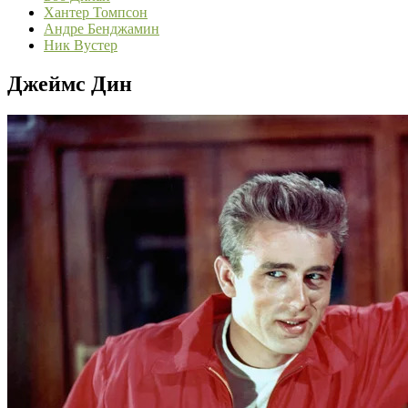
Хантер Томпсон
Андре Бенджамин
Ник Вустер
Джеймс Дин