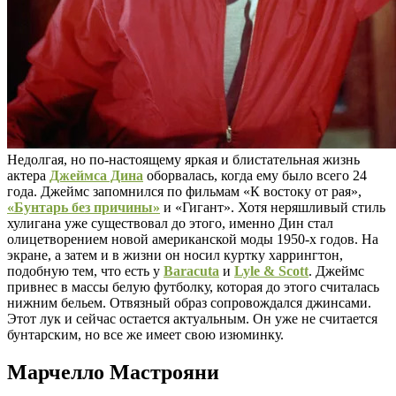
Недолгая, но по-настоящему яркая и блистательная жизнь
актера
Джеймса Дина
оборвалась, когда ему было всего 24
года. Джеймс запомнился по фильмам «К востоку от рая»,
«Бунтарь без причины»
и «Гигант». Хотя неряшливый стиль
хулигана уже существовал до этого, именно Дин стал
олицетворением новой американской моды 1950-х годов. На
экране, а затем и в жизни он носил куртку харрингтон,
подобную тем, что есть у
Baracuta
и
Lyle & Scott
. Джеймс
привнес в массы белую футболку, которая до этого считалась
нижним бельем. Отвязный образ сопровождался джинсами.
Этот лук и сейчас остается актуальным. Он уже не считается
бунтарским, но все же имеет свою изюминку.
Марчелло Мастрояни