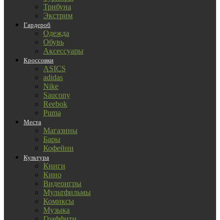
Трибуна
Экстрим
Гардероб
Одежда
Обувь
Аксессуары
Кроссовки
ASICS
adidas
Nike
Saucony
Reebok
Puma
Места
Магазины
Бары
Кофейни
Культура
Книги
Кино
Видеоигры
Мультфильмы
Комиксы
Музыка
Граффити