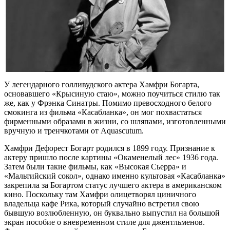
У легендарного голливудского актера Хамфри Богарта,
основавшего «Крысиную стаю», можно поучиться стилю так
же, как у Фрэнка Синатры. Помимо превосходного белого
смокинга из фильма «Касабланка», он мог похвастаться
фирменными образами в жизни, со шляпами, изготовленными
вручную и тренчкотами от Aquascutum.
Хамфри Дефорест Богарт родился в 1899 году. Признание к
актеру пришло после картины «Окаменелый лес» 1936 года.
Затем были такие фильмы, как «Высокая Сьерра» и
«Мальтийский сокол», однако именно культовая «Касабланка»
закрепила за Богартом статус лучшего актера в американском
кино. Поскольку там Хамфри олицетворял циничного
владельца кафе Рика, который случайно встретил свою
бывшую возлюбленную, он буквально выпустил на большой
экран пособие о вневременном стиле для джентльменов.