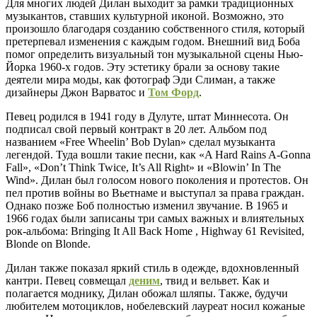
Для многих людей Дилан выходит за рамки традиционных
музыкантов, ставших культурной иконой. Возможно, это
произошло благодаря созданию собственного стиля, который
претерпевал изменения с каждым годом. Внешний вид Боба
помог определить визуальный тон музыкальной сцены Нью-
Йорка 1960-х годов. Эту эстетику брали за основу такие
деятели мира моды, как фотограф Эди Слиман, а также
дизайнеры Джон Варватос и
Том Форд
.
Певец родился в 1941 году в Дулуте, штат Миннесота. Он
подписал свой первый контракт в 20 лет. Альбом под
названием «Free Wheelin’ Bob Dylan» сделал музыканта
легендой. Туда вошли такие песни, как «A Hard Rains A-Gonna
Fall», «Don’t Think Twice, It’s All Right» и «Blowin’ In The
Wind». Дилан был голосом нового поколения и протестов. Он
пел против войны во Вьетнаме и выступал за права граждан.
Однако позже Боб полностью изменил звучание. В 1965 и
1966 годах были записаны три самых важных и влиятельных
рок-альбома: Bringing It All Back Home , Highway 61 Revisited,
Blonde on Blonde.
Дилан также показал яркий стиль в одежде, вдохновленный
кантри. Певец совмещал
деним
, твид и вельвет. Как и
полагается моднику, Дилан обожал шляпы. Также, будучи
любителем мотоциклов, нобелевский лауреат носил кожаные