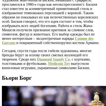
Художник Жан-Мишель Баския, начавший с граффити,
прославился в 1980-е годы как неоэкспрессионист. Баския
стал известен за асимметричный примитивный стиль и
изображение темнокожих персонажей с короной. Таким
образом он показывал их как величественных королевских
особ. Баския говорил, что его идея состоит в том, чтобы
изображать всех людей богатыми. Работа и стиль Жана-
Мишеля получили признание критиков за слияние слов,
символов, фигур и животных. Его выбор одежды был не
менее интересным – эксцентричные наряды
Comme des
Garçons
и покрашенный собственноручно костюм Армани.
Сегодня, спустя годы после гибели художника, многие
бренды берут за основу своих смелых коллекций его
творения. Среди них
Diamond Supply Co.
с куртками,
толстовками и футболками.
Medicom Toy
выпустили
виниловые игрушки, украшенные символами Баскии.
Бьорн Борг