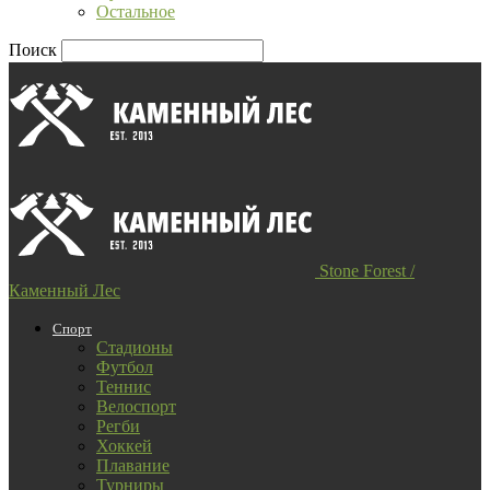
Остальное
Поиск
Stone Forest /
Каменный Лес
Спорт
Стадионы
Футбол
Теннис
Велоспорт
Регби
Хоккей
Плавание
Турниры