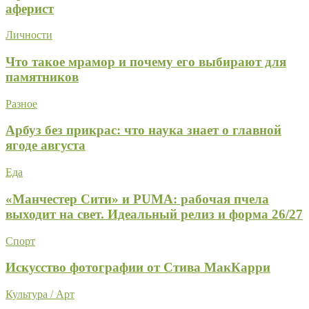
аферист
Личности
Что такое мрамор и почему его выбирают для
памятников
Разное
Арбуз без прикрас: что наука знает о главной
ягоде августа
Еда
«Манчестер Сити» и PUMA: рабочая пчела
выходит на свет. Идеальный релиз и форма 26/27
Спорт
Искусство фотографии от Стива МакКарри
Культура / Арт