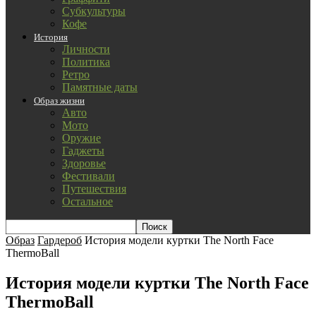
Субкультуры
Кофе
История
Личности
Политика
Ретро
Памятные даты
Образ жизни
Авто
Мото
Оружие
Гаджеты
Здоровье
Фестивали
Путешествия
Остальное
Образ
Гардероб
История модели куртки The North Face
ThermoBall
История модели куртки The North Face
ThermoBall