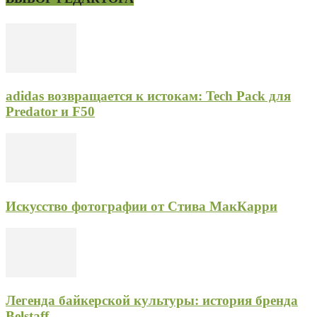
adidas возвращается к истокам: Tech Pack для
Predator и F50
Искусство фотографии от Стива МакКарри
Легенда байкерской культуры: история бренда
Belstaff