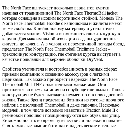
The North Face выпускает несколько вариантов куртки,
начиная от традиционной The North Face ThermoBall jacket,
которая оснащена высоким воротником стойкой. Модель The
North Face ThermoBall Hoodie с капюшоном и жилеты имеют
те же свойства. К нейлоновому материалу и утеплителю
добавляется молния Vislon и возможность сложить куртку в
карман. Для максимальной изоляции созданы удлиненные
силуэты до колена. А в условиях переменчивой погоды бренд
предлагает The North Face Thermoball Triclimate Jacket –
трехслойную конструкцию, где стеганая куртка выступает в
качестве подкладки для верхней оболочки DryVent.
Свойства утеплителя и востребованность в разных сферах
привели компанию к созданию аксессуаров с легкими
шариками. Так можно приобрести варежки The North Face
Thermoball Mitt TNF с эластичными манжетами. Они
пригодятся во время катания на сноуборде или лыжах. Тонкая
конструкция не будет выглядеть неуместно и в повседневной
жизни. Также бренд представил ботинки из того же прочного
нейлона с изоляцией Thermoball и даже тапочки. Несколько
моделей, в том числе довольно известные Traction Mule II с
резиновой подошвой позиционируются как обувь для улиц.
Ее можно носить во время путешествия и ночевки в палатке.
Снять тяжелые зимние ботинки и надеть легкие и теплые