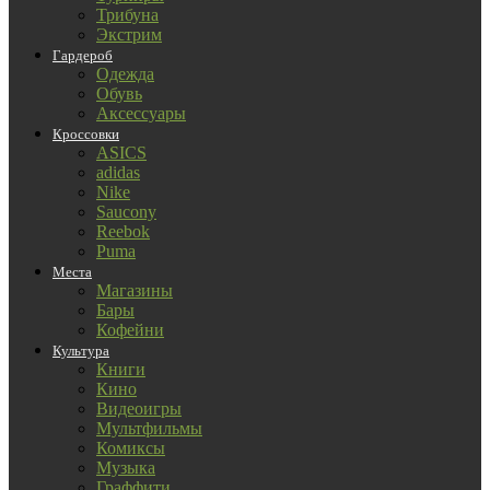
Трибуна
Экстрим
Гардероб
Одежда
Обувь
Аксессуары
Кроссовки
ASICS
adidas
Nike
Saucony
Reebok
Puma
Места
Магазины
Бары
Кофейни
Культура
Книги
Кино
Видеоигры
Мультфильмы
Комиксы
Музыка
Граффити