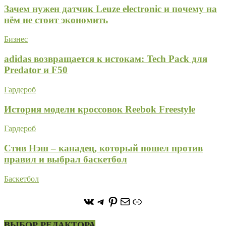
Зачем нужен датчик Leuze electronic и почему на
нём не стоит экономить
Бизнес
adidas возвращается к истокам: Tech Pack для
Predator и F50
Гардероб
История модели кроссовок Reebok Freestyle
Гардероб
Стив Нэш – канадец, который пошел против
правил и выбрал баскетбол
Баскетбол
https://vk.com/stone_forest_
https://t.me/stoneforest
https://ru.pinterest.com/
Почта
Ссылка
ВЫБОР РЕДАКТОРА