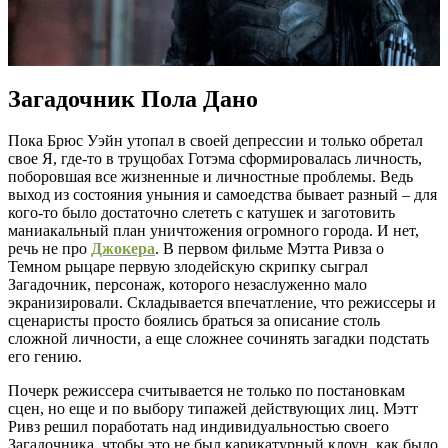
Загадочник Пола Дано
Пока Брюс Уэйн утопал в своей депрессии и только обретал
свое Я, где-то в трущобах Готэма сформировалась личность,
поборовшая все жизненные и личностные проблемы. Ведь
выход из состояния уныния и самоедства бывает разный – для
кого-то было достаточно слететь с катушек и заготовить
маниакальный план уничтожения огромного города. И нет,
речь не про
Джокера
. В первом фильме Мэтта Ривза о
Темном рыцаре первую злодейскую скрипку сыграл
Загадочник, персонаж, которого незаслуженно мало
экранизировали. Складывается впечатление, что режиссеры и
сценаристы просто боялись браться за описание столь
сложной личности, а еще сложнее сочинять загадки подстать
его гению.
Почерк режиссера считывается не только по постановкам
сцен, но еще и по выбору типажей действующих лиц. Мэтт
Ривз решил поработать над индивидуальностью своего
Загадочника, чтобы это не был карикатурный клоун, как было