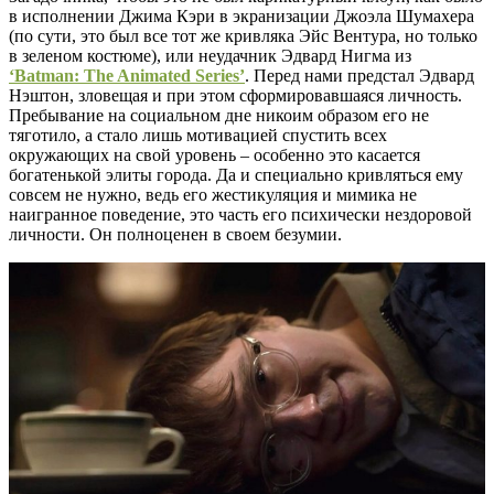
в исполнении Джима Кэри в экранизации Джоэла Шумахера
(по сути, это был все тот же кривляка Эйс Вентура, но только
в зеленом костюме), или неудачник Эдвард Нигма из
‘Batman: The Animated Series’
. Перед нами предстал Эдвард
Нэштон, зловещая и при этом сформировавшаяся личность.
Пребывание на социальном дне никоим образом его не
тяготило, а стало лишь мотивацией спустить всех
окружающих на свой уровень – особенно это касается
богатенькой элиты города. Да и специально кривляться ему
совсем не нужно, ведь его жестикуляция и мимика не
наигранное поведение, это часть его психически нездоровой
личности. Он полноценен в своем безумии.