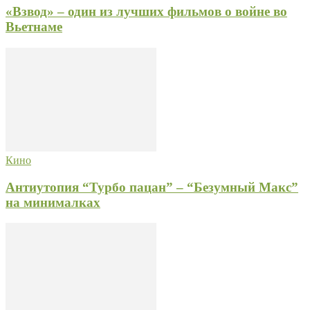
«Взвод» – один из лучших фильмов о войне во
Вьетнаме
Кино
Антиутопия “Турбо пацан” – “Безумный Макс”
на минималках