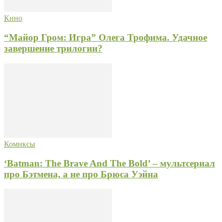
Кино
“Майор Гром: Игра” Олега Трофима. Удачное
завершение трилогии?
Комиксы
‘Batman: The Brave And The Bold’ – мультсериал
про Бэтмена, а не про Брюса Уэйна