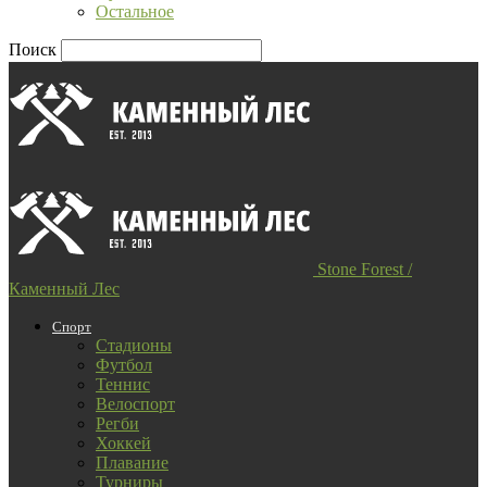
Остальное
Поиск
Stone Forest /
Каменный Лес
Спорт
Стадионы
Футбол
Теннис
Велоспорт
Регби
Хоккей
Плавание
Турниры