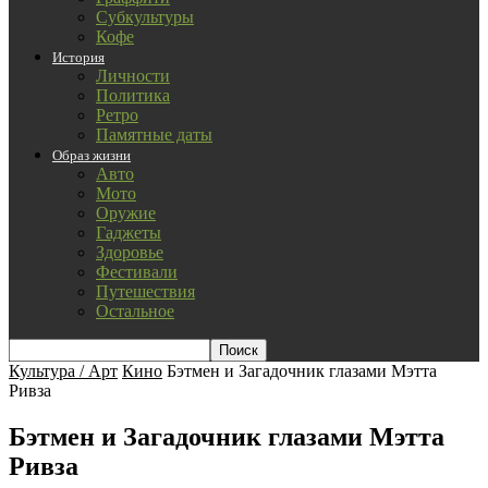
Субкультуры
Кофе
История
Личности
Политика
Ретро
Памятные даты
Образ жизни
Авто
Мото
Оружие
Гаджеты
Здоровье
Фестивали
Путешествия
Остальное
Культура / Арт
Кино
Бэтмен и Загадочник глазами Мэтта
Ривза
Бэтмен и Загадочник глазами Мэтта
Ривза