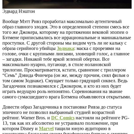
Эдвард Нэштон
Вообще Мэтт Ривз проработал максимально аутентичный
образ главного злодея. Это в определенной степени смесь все
того же Джокера, которому на протяжении вековой эпопеи о
Бэтмене приписывались все иррациональные и маниакальные
проступки. С другой стороны мы видим чуть ли не кальку с
образа серийного убийцы
Зодиака
: маска с прорезями на
голове, очки с крупными линзами, зловещий голос, а главное
– загадки. Никакой тебе яркой зеленой обертки. Все
максимально нуарно, пугающе, в стиле нолановской
трилогии. Просматривается, кстати, сравнение с триллером
“Семь” Дэвида Финчера (он же, между прочим, снял фильм о
том самом Зодиаке). Смущает только грядущий сиквел. Ведь
Загадочник познакомился с Джокером, и кто из них будет
играть ведущую роль непонятно. Соревнования на звание
самого сумасшедшего врага Бэтмена объявляются открытыми.
Довести образ Загадочника в постановке Ривза до статуса
эпичного не позволил выбранный студией возрастной
рейтинг. Warner Bros. и
DC Comics
настояли на рейтинге PG-
13, так как их абсолютно не устраивало положение, при
котором Disney и
Marvel
тащили юную аудиторию в
кинотеатры благодаря своим бутафорским битвам и смертям.