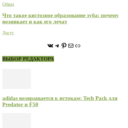
Образ
Что такое кистозное образование зуба: почему
возникает и как его лечат
Досуг
https://vk.com/stone_forest_
https://t.me/stoneforest
https://ru.pinterest.com/
Почта
Ссылка
ВЫБОР РЕДАКТОРА
adidas возвращается к истокам: Tech Pack для
Predator и F50