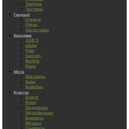
Трибуна
Экстрим
Гардероб
Одежда
Обувь
Аксессуары
Кроссовки
ASICS
adidas
Nike
Saucony
Reebok
Puma
Места
Магазины
Бары
Кофейни
Культура
Книги
Кино
Видеоигры
Мультфильмы
Комиксы
Музыка
Граффити