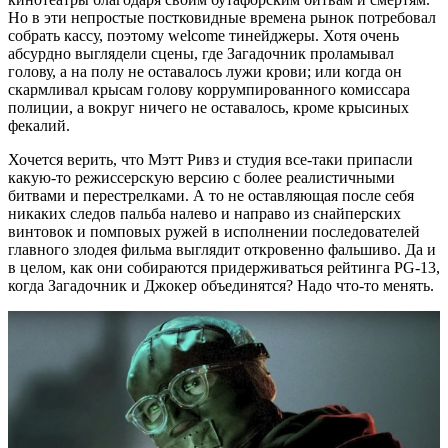
Но в эти непростые постковидные времена рынок потребовал
собрать кассу, поэтому welcome тинейджеры. Хотя очень
абсурдно выглядели сцены, где Загадочник проламывал
голову, а на полу не оставалось лужи крови; или когда он
скармливал крысам голову коррумпированного комиссара
полиции, а вокруг ничего не оставалось, кроме крысиных
фекалий.
Хочется верить, что Мэтт Ривз и студия все-таки припасли
какую-то режиссерскую версию с более реалистичными
битвами и перестрелками. А то не оставляющая после себя
никаких следов пальба налево и направо из снайперских
винтовок и помповых ружей в исполнении последователей
главного злодея фильма выглядит откровенно фальшиво. Да и
в целом, как они собираются придерживаться рейтинга PG-13,
когда Загадочник и Джокер объединятся? Надо что-то менять.