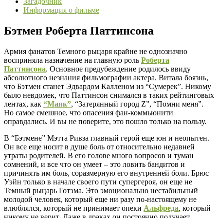
Загадочник
Информация о фильме
Бэтмен Роберта Паттинсона
Армия фанатов Темного рыцаря крайне не однозначно
восприняла назначение на главную роль
Роберта
Паттинсона
. Основное предубеждение родилось ввиду
абсолютного незнания фильмографии актера. Витала боязнь,
что Бэтмен станет Эдвардом Калленом из “Сумерек”. Никому
было невдомек, что Паттинсон снимался в таких рейтинговых
лентах, как
“Маяк”
, “Затерянный город Z”, “Помни меня”.
Но самое смешное, что опасения фан-коммьюнити
оправдались. И вы не поверите, это пошло только на пользу.
В “Бэтмене” Мэтта Ривза главный герой еще юн и неопытен.
Он все еще носит в душе боль от относительно недавней
утраты родителей. В его голове много вопросов и туман
сомнений, и все что он умеет – это ловить бандитов и
причинять им боль, соразмерную его внутренней боли. Брюс
Уэйн только в начале своего пути супергероя, он еще не
Темный рыцарь Готэма. Это эмоционально нестабильный
молодой человек, который еще ни разу по-настоящему не
влюблялся, который не принимает опеки
Альфреда
, который
никому не верит. Даже в драках он постоянно получает