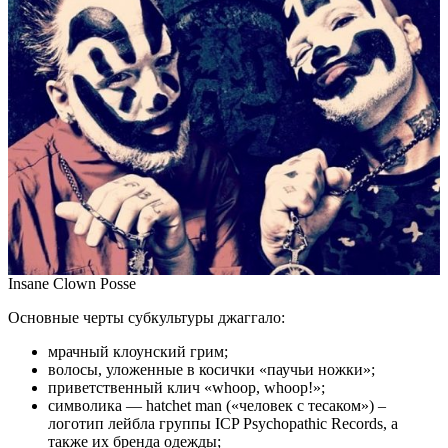
Insane Clown Posse
Основные черты субкультуры джаггало:
мрачный клоунский грим;
волосы, уложенные в косички «паучьи ножки»;
приветственный клич «whoop, whoop!»;
символика — hatchet man («человек с тесаком») –
логотип лейбла группы ICP Psychopathic Records, а
также их бренда одежды;