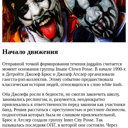
Начало движения
Отправной точкой формирования течения juggalos считается
момент основания группы Insane Clown Posse. В начале 1990-х
в Детройте Джозеф Брюс и Джозеф Атслер организовали
гангста-рэп-коллектив. Этому событию предшествовала
классическая история людей, относящихся к слою white trash.
Оба Джозефа росли в бедности, не смогли закончить школу,
занимались реслингом, и, разумеется, неоднократно
привлекались к ответственности перед законом как участники
банд. Решив расстаться с преступностью и рестлинг-бизнесом,
подноготная которых была не слишком привлекательной,
Брюс и Атслер создали группу Inner City Posse. Так
называлась последняя ОПГ, в которой они состояли. Через