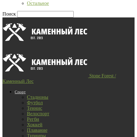
Остальное
Поиск
Stone Forest /
Каменный Лес
Спорт
Стадионы
Футбол
Теннис
Велоспорт
Регби
Хоккей
Плавание
Турниры