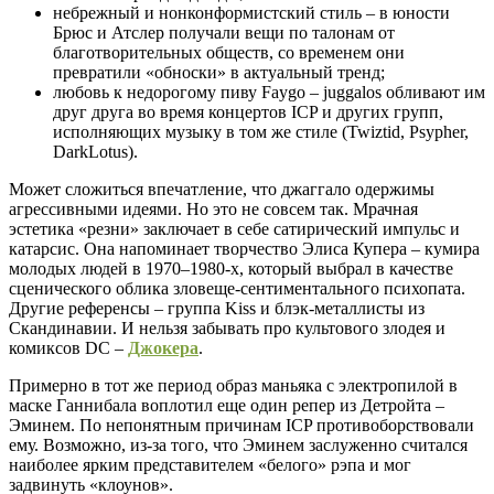
небрежный и нонконформистский стиль – в юности
Брюс и Атслер получали вещи по талонам от
благотворительных обществ, со временем они
превратили «обноски» в актуальный тренд;
любовь к недорогому пиву Faygo – juggalos обливают им
друг друга во время концертов ICP и других групп,
исполняющих музыку в том же стиле (Twiztid, Psypher,
DarkLotus).
Может сложиться впечатление, что джаггало одержимы
агрессивными идеями. Но это не совсем так. Мрачная
эстетика «резни» заключает в себе сатирический импульс и
катарсис. Она напоминает творчество Элиса Купера – кумира
молодых людей в 1970–1980-х, который выбрал в качестве
сценического облика зловеще-сентиментального психопата.
Другие референсы – группа Kiss и блэк-металлисты из
Скандинавии. И нельзя забывать про культового злодея и
комиксов DC –
Джокера
.
Примерно в тот же период образ маньяка с электропилой в
маске Ганнибала воплотил еще один репер из Детройта –
Эминем. По непонятным причинам ICP противоборствовали
ему. Возможно, из-за того, что Эминем заслуженно считался
наиболее ярким представителем «белого» рэпа и мог
задвинуть «клоунов».