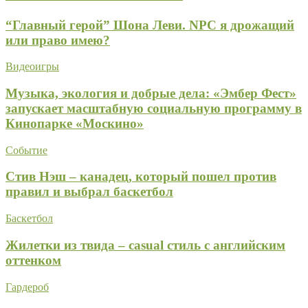
“Главный герой” Шона Леви. NPC я дрожащий
или право имею?
Видеоигры
Музыка, экология и добрые дела: «Эмбер Фест»
запускает масштабную социальную программу в
Кинопарке «Москино»
Событие
Стив Нэш – канадец, который пошел против
правил и выбрал баскетбол
Баскетбол
Жилетки из твида – casual стиль с английским
оттенком
Гардероб