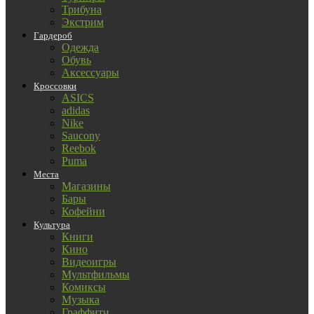
Трибуна
Экстрим
Гардероб
Одежда
Обувь
Аксессуары
Кроссовки
ASICS
adidas
Nike
Saucony
Reebok
Puma
Места
Магазины
Бары
Кофейни
Культура
Книги
Кино
Видеоигры
Мультфильмы
Комиксы
Музыка
Граффити