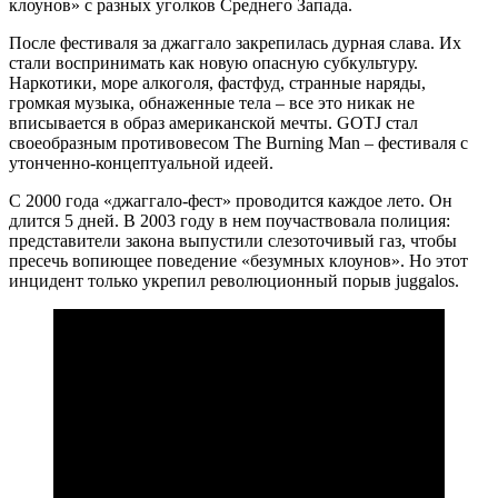
клоунов» с разных уголков Среднего Запада.
После фестиваля за джаггало закрепилась дурная слава. Их
стали воспринимать как новую опасную субкультуру.
Наркотики, море алкоголя, фастфуд, странные наряды,
громкая музыка, обнаженные тела – все это никак не
вписывается в образ американской мечты. GOTJ стал
своеобразным противовесом The Burning Man – фестиваля с
утонченно-концептуальной идеей.
С 2000 года «джаггало-фест» проводится каждое лето. Он
длится 5 дней. В 2003 году в нем поучаствовала полиция:
представители закона выпустили слезоточивый газ, чтобы
пресечь вопиющее поведение «безумных клоунов». Но этот
инцидент только укрепил революционный порыв juggalos.