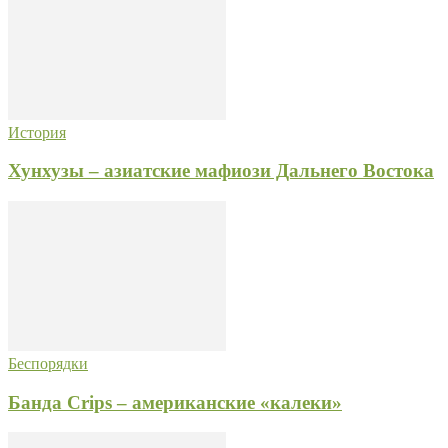
История
Хунхузы – азиатские мафиози Дальнего Востока
Беспорядки
Банда Crips – американские «калеки»