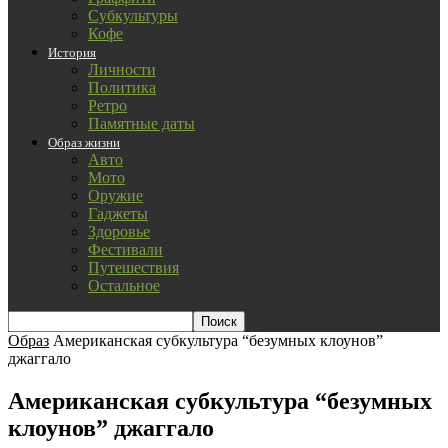
Субкультуры
Кофе
История
Личности
Политика
Ретро
Памятные даты
Образ жизни
Авто
Мото
Оружие
Гаджеты
Здоровье
Фестивали
Путешествия
Остальное
Образ
Американская субкультура “безумных клоунов”
джаггало
Американская субкультура “безумных
клоунов” джаггало