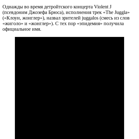
Однажды во время детройтского концерта Violent J
(псевдоним Джозефа Брюса), исполнения трек «The Juggla»
(«Клоун, жонглер»), назвал зрителей juggalos (смесь из слов
«жиголо» и «жонглер»). С тех пор «эпидемия» получила
официальное имя.