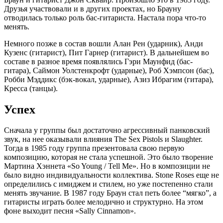
Друзья участвовали и в других проектах, но Брауну
отводилась только роль бас-гитариста. Настала пора что-то
менять.
Немного позже в состав вошли Алан Рен (ударник), Анди
Кузенс (гитарист), Пит Гарнер (гитарист). В дальнейшем во
составе в разное время появлялись Гэри Маунфид (бас-
гитара), Саймон Уолстенкрофт (ударные), Роб Хэмпсон (бас),
Робби Мэддикс (бэк-вокал, ударные), Азиз Ибрагим (гитара),
Кресса (танцы).
Успех
Сначала у группы был достаточно агрессивный панковский
звук, на нее оказывали влияния The Sex Pistols и Slaughter.
Тогда в 1985 году группа презентовала свою первую
композицию, которая не стала успешной. Это было творение
Мартина Хэннета «So Young / Tell Me». Но в композиции не
было видно индивидуальности коллектива. Stone Roses еще не
определились с имиджем и стилем, но уже постепенно стали
менять звучание. В 1987 году Браун стал петь более “мягко”, а
гитаристы играть более мелодично и структурно. На этом
фоне выходит песня «Sally Cinnamon».