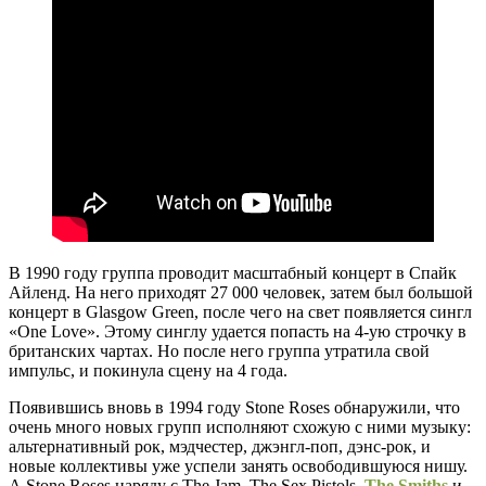
В 1990 году группа проводит масштабный концерт в Спайк
Айленд. На него приходят 27 000 человек, затем был большой
концерт в Glasgow Green, после чего на свет появляется сингл
«One Love». Этому синглу удается попасть на 4-ую строчку в
британских чартах. Но после него группа утратила свой
импульс, и покинула сцену на 4 года.
Появившись вновь в 1994 году Stone Roses обнаружили, что
очень много новых групп исполняют схожую с ними музыку:
альтернативный рок, мэдчестер, джэнгл-поп, дэнс-рок, и
новые коллективы уже успели занять освободившуюся нишу.
А Stone Roses наряду с The Jam, The Sex Pistols,
The Smiths
и