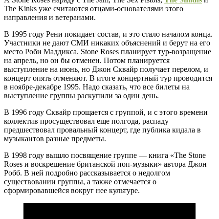
The Kinks уже считаются отцами-основателями этого
направления и ветеранами.
В 1995 году Рени покидает состав, и это стало началом конца.
Участники не дают СМИ никаких объяснений и берут на его
место Роби Маддикса. Stone Roses планирует тур-возращение
на апрель, но он бы отменен. Потом планируется
выступление на июнь, но Джон Сквайр получает перелом, и
концерт опять отменяют. В итоге концертный тур проводится
в ноябре-декабре 1995. Надо сказать, что все билеты на
выступление группы раскупили за один день.
В 1996 году Сквайр прощается с группой, и с этого времени
коллектив просуществовал еще полгода, распаду
предшествовал провальный концерт, где публика кидала в
музыкантов разные предметы.
В 1998 году вышло посвящение группе — книга «The Stone
Roses и воскрешение британской поп-музыки» автора Джон
Робб. В ней подробно рассказывается о недолгом
существовании группы, а также отмечается о
сформировавшейся вокруг нее культуре.