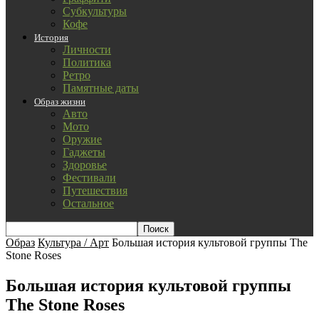
Субкультуры
Кофе
История
Личности
Политика
Ретро
Памятные даты
Образ жизни
Авто
Мото
Оружие
Гаджеты
Здоровье
Фестивали
Путешествия
Остальное
Образ
Культура / Арт
Большая история культовой группы The
Stone Roses
Большая история культовой группы
The Stone Roses