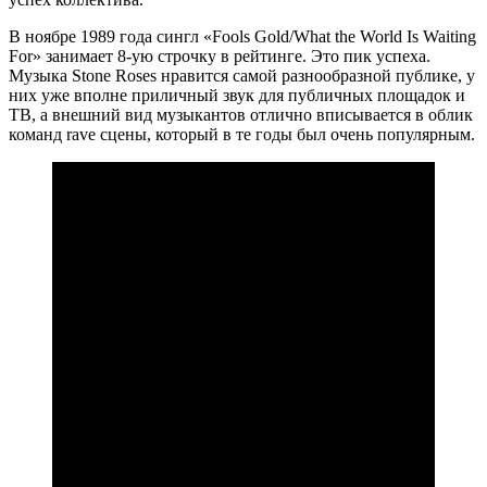
В ноябре 1989 года сингл «Fools Gold/What the World Is Waiting
For» занимает 8-ую строчку в рейтинге. Это пик успеха.
Музыка Stone Roses нравится самой разнообразной публике, у
них уже вполне приличный звук для публичных площадок и
ТВ, а внешний вид музыкантов отлично вписывается в облик
команд rave сцены, который в те годы был очень популярным.