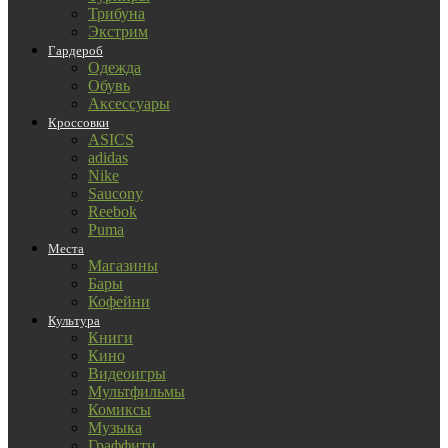
Трибуна
Экстрим
Гардероб
Одежда
Обувь
Аксессуары
Кроссовки
ASICS
adidas
Nike
Saucony
Reebok
Puma
Места
Магазины
Бары
Кофейни
Культура
Книги
Кино
Видеоигры
Мультфильмы
Комиксы
Музыка
Граффити