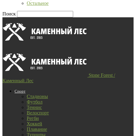
Остальное
Поиск
Stone Forest /
Каменный Лес
Спорт
Стадионы
Футбол
Теннис
Велоспорт
Регби
Хоккей
Плавание
Турниры