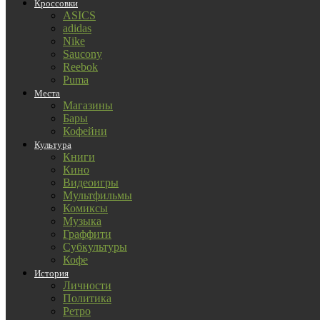
Кроссовки
ASICS
adidas
Nike
Saucony
Reebok
Puma
Места
Магазины
Бары
Кофейни
Культура
Книги
Кино
Видеоигры
Мультфильмы
Комиксы
Музыка
Граффити
Субкультуры
Кофе
История
Личности
Политика
Ретро