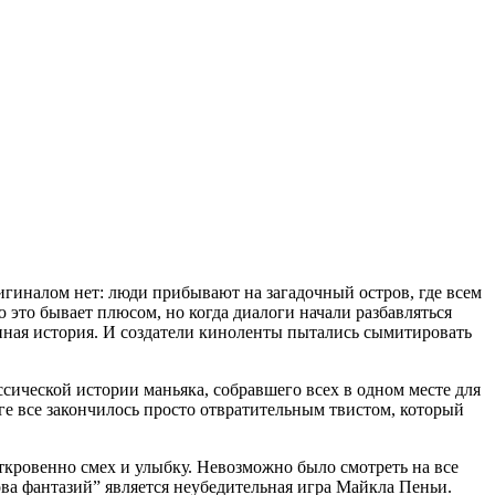
гиналом нет: люди прибывают на загадочный остров, где всем
 это бывает плюсом, но когда диалоги начали разбавляться
нная история. И создатели киноленты пытались сымитировать
ссической истории маньяка, собравшего всех в одном месте для
ге все закончилось просто отвратительным твистом, который
кровенно смех и улыбку. Невозможно было смотреть на все
ва фантазий” является неубедительная игра Майкла Пеньи.