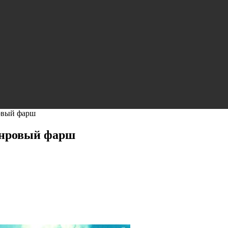
овый фарш
анровый фарш