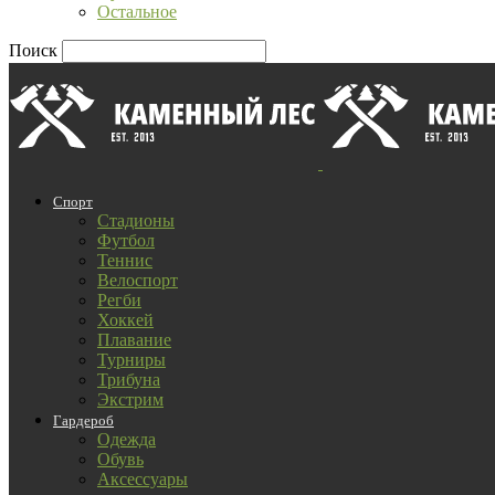
Остальное
Поиск
Спорт
Стадионы
Футбол
Теннис
Велоспорт
Регби
Хоккей
Плавание
Турниры
Трибуна
Экстрим
Гардероб
Одежда
Обувь
Аксессуары