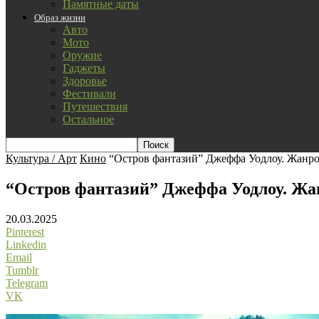
Памятные даты
Образ жизни
Авто
Мото
Оружие
Гаджеты
Здоровье
Фестивали
Путешествия
Остальное
Культура / Арт
Кино
“Остров фантазий” Джеффа Уодлоу. Жанр
“Остров фантазий” Джеффа Уодлоу. Ж
20.03.2025
Pinterest
Linkedin
Email
Tumblr
Telegram
VK