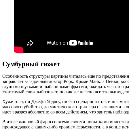
Сумбурный сюжет
Особенность структуры картины читалась еще по представленн
заправляет загадочный доктор Рорк. Кроме Майкла Пеньи, вообщ
глупыми шутками и шаблонными фразами, ожидать чего-то гра
этот самый сложный сюжет, но как же нелепо все это выглядел
Хуже того, ни Джефф Уодлоу, ни его сценаристы так и не смог
массового убийства, до мистического триллера с лежащими в о
идет вразрез абсолютно со всем действием, что зритель наблюда
В итоге жанровый фарш со всеми своими попытками вплести д
происходящее с каким-либо уровнем серьезности, а в конце ис