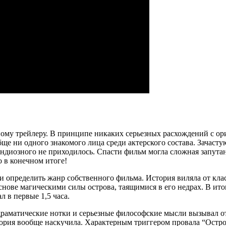
ому трейлеру. В принципе никаких серьезных расхождений с ори
е ни одного знакомого лица среди актерского состава. Зачастую
ндиозного не приходилось. Спасти фильм могла сложная запута
о в конечном итоге!
ли определить жанр собственного фильма. История виляла от кла
снове магическими силы острова, таящимися в его недрах. В ито
л в первые 1,5 часа.
раматические нотки и серьезные философские мысли вызывал от
тория вообще наскучила. Характерным триггером провала “Остро