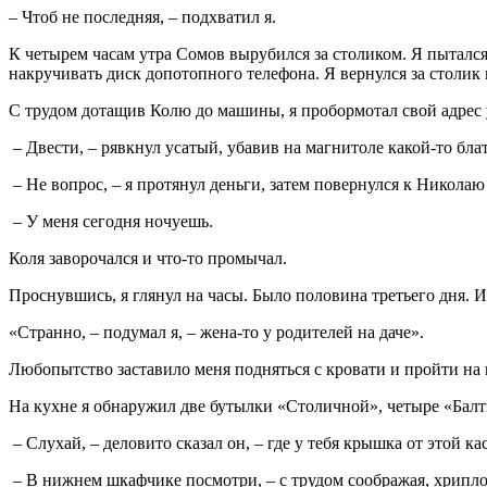
– Чтоб не последняя, – подхватил я.
К четырем часам утра Сомов вырубился за столиком. Я пытался
накручивать диск допотопного телефона. Я вернулся за столик 
С трудом дотащив Колю до машины, я пробормотал свой адрес у
– Двести, – рявкнул усатый, убавив на магнитоле какой-то бла
– Не вопрос, – я протянул деньги, затем повернулся к Николаю 
– У меня сегодня ночуешь.
Коля заворочался и что-то промычал.
Проснувшись, я глянул на часы. Было половина третьего дня. И
«Странно, – подумал я, – жена-то у родителей на даче».
Любопытство заставило меня подняться с кровати и пройти на к
На кухне я обнаружил две бутылки «Столичной», четыре «Балт
– Слухай, – деловито сказал он, – где у тебя крышка от этой к
– В нижнем шкафчике посмотри, – с трудом соображая, хрипло 