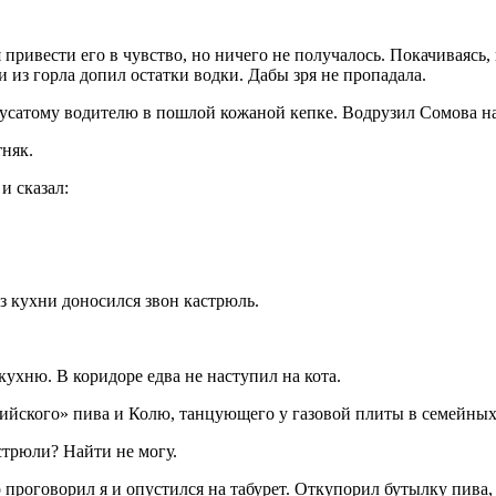
 привести его в чувство, но ничего не получалось. Покачиваясь
и из горла допил остатки водки. Дабы зря не пропадала.
сатому водителю в пошлой кожаной кепке. Водрузил Сомова на з
тняк.
и сказал:
з кухни доносился звон кастрюль.
ухню. В коридоре едва не наступил на кота.
ийского» пива и Колю, танцующего у газовой плиты в семейных 
астрюли? Найти не могу.
проговорил я и опустился на табурет. Откупорил бутылку пива,