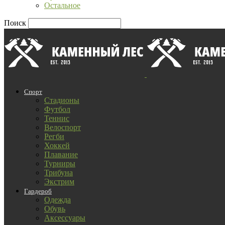
Остальное
Поиск
Спорт
Стадионы
Футбол
Теннис
Велоспорт
Регби
Хоккей
Плавание
Турниры
Трибуна
Экстрим
Гардероб
Одежда
Обувь
Аксессуары