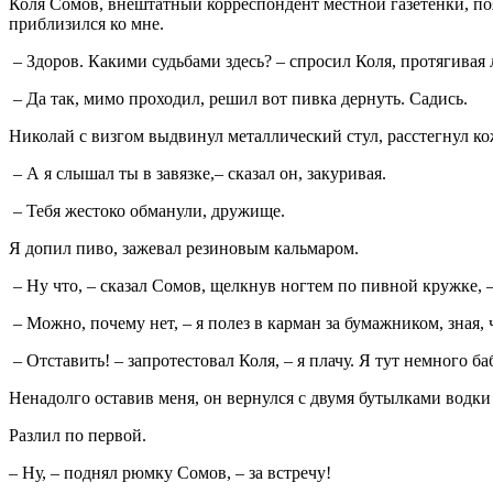
Коля Сомов, внештатный корреспондент местной газетенки, поя
приблизился ко мне.
– Здоров. Какими судьбами здесь? – спросил Коля, протягивая 
– Да так, мимо проходил, решил вот пивка дернуть. Садись.
Николай с визгом выдвинул металлический стул, расстегнул ко
– А я слышал ты в завязке,– сказал он, закуривая.
– Тебя жестоко обманули, дружище.
Я допил пиво, зажевал резиновым кальмаром.
– Ну что, – сказал Сомов, щелкнув ногтем по пивной кружке, 
– Можно, почему нет, – я полез в карман за бумажником, зная,
– Отставить! – запротестовал Коля, – я плачу. Я тут немного б
Ненадолго оставив меня, он вернулся с двумя бутылками водк
Разлил по первой.
– Ну, – поднял рюмку Сомов, – за встречу!