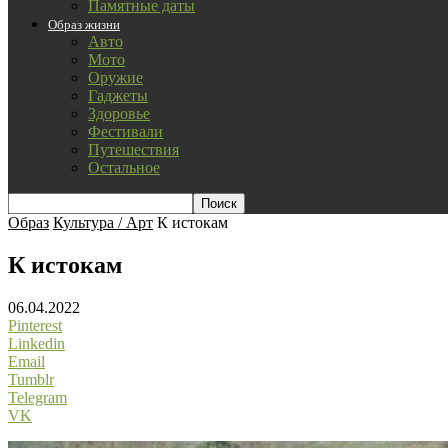
Памятные даты
Образ жизни
Авто
Мото
Оружие
Гаджеты
Здоровье
Фестивали
Путешествия
Остальное
Образ
Культура / Арт
К истокам
К истокам
06.04.2022
Pinterest
Linkedin
Email
Tumblr
Telegram
VK