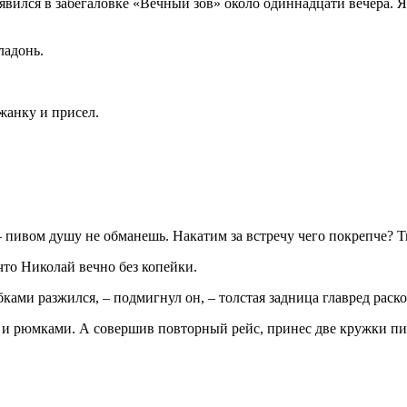
вился в забегаловке «Вечный зов» около одиннадцати вечера. Я
ладонь.
жанку и присел.
– пивом душу не обманешь. Накатим за встречу чего покрепче? 
 что Николай вечно без копейки.
абками разжился, – подмигнул он, – толстая задница главред раск
и и рюмками. А совершив повторный рейс, принес две кружки п