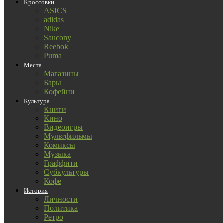
Кроссовки
ASICS
adidas
Nike
Saucony
Reebok
Puma
Места
Магазины
Бары
Кофейни
Культура
Книги
Кино
Видеоигры
Мультфильмы
Комиксы
Музыка
Граффити
Субкультуры
Кофе
История
Личности
Политика
Ретро